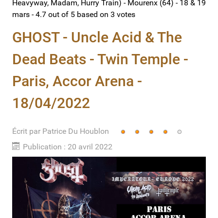
Heavyway, Madam, Hurry Train) - Mourenx (64) - 18 & 19
mars
-
4.7
out of
5
based on
3
votes
GHOST - Uncle Acid & The
Dead Beats - Twin Temple -
Paris, Accor Arena -
18/04/2022
Écrit par
Vote
Patrice Du Houblon
utilisateur:
4
/
5
Publication : 20 avril 2022