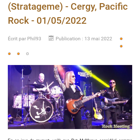
(Stratageme) - Cergy, Pacific
Rock - 01/05/2022
Écrit par
Vote
Phil93
Publication : 13 mai 2022
utilisateur:
4
/
5