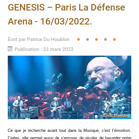
GENESIS – Paris La Défense
Arena - 16/03/2022.
Écrit par
Vote
Patrice Du Houblon
utilisateur:
5
/
5
Publication : 23 mars 2022
Ce que je recherche avant tout dans la Musique, c'est
l'émotion
.
Certes, elle permet aussi de s'amuser, de picoler, de bavarder entre