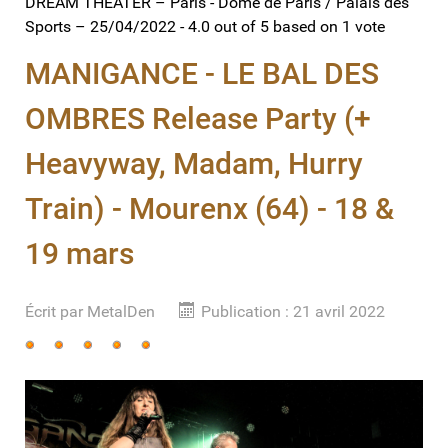
DREAM THEATER – Paris - Dôme de Paris / Palais des
Sports – 25/04/2022
-
4.0
out of
5
based on
1
vote
MANIGANCE - LE BAL DES
OMBRES Release Party (+
Heavyway, Madam, Hurry
Train) - Mourenx (64) - 18 &
19 mars
Écrit par
MetalDen
Publication : 21 avril 2022
Vote
utilisateur:
5
/
5