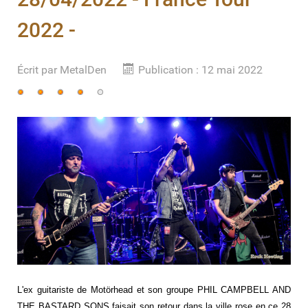
2022 -
Écrit par
MetalDen
Publication : 12 mai 2022
Vote
utilisateur:
4
/
5
L'ex guitariste de Motörhead et son groupe PHIL CAMPBELL AND
THE BASTARD SONS faisait son retour dans la ville rose en ce 28