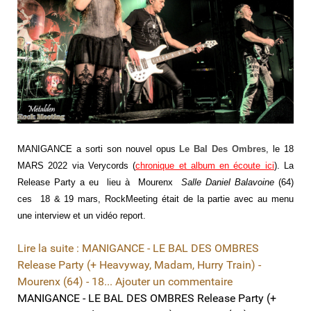
MANIGANCE a sorti son nouvel opus
Le Bal Des Ombres
, le 18
MARS 2022 via Verycords (
chronique et album en écoute ici
). La
Release Party a eu lieu à Mourenx
Salle Daniel Balavoine
(64)
ces 18 & 19 mars, RockMeeting était de la partie avec au menu
une interview et un vidéo report.
Lire la suite : MANIGANCE - LE BAL DES OMBRES
Release Party (+ Heavyway, Madam, Hurry Train) -
Mourenx (64) - 18...
Ajouter un commentaire
MANIGANCE - LE BAL DES OMBRES Release Party (+