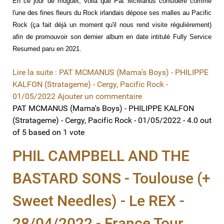
En ce jour de muguet, voilà que Pat McManus considéré comme
l'une des fines fleurs du Rock irlandais dépose ses malles au Pacific
Rock (ça fait déjà un moment qu'il nous rend visite régulièrement)
afin de promouvoir son dernier album en date intitulé Fully Service
Resumed paru en 2021.
Lire la suite : PAT MCMANUS (Mama's Boys) - PHILIPPE
KALFON (Stratageme) - Cergy, Pacific Rock -
01/05/2022
Ajouter un commentaire
PAT MCMANUS (Mama's Boys) - PHILIPPE KALFON
(Stratageme) - Cergy, Pacific Rock - 01/05/2022
-
4.0
out
of
5
based on
1
vote
PHIL CAMPBELL AND THE
BASTARD SONS - Toulouse (+
Sweet Needles) - Le REX -
28/04/2022 - France Tour