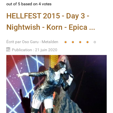
out of
5
based on
4
votes
HELLFEST 2015 - Day 3 -
Nightwish - Korn - Epica ...
Écrit par
Vote
Oso Garu - Metalden
utilisateur:
4
/
5
Publication : 21 juin 2020