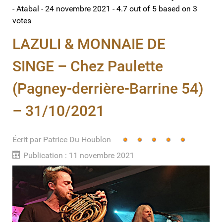
- Atabal - 24 novembre 2021
-
4.7
out of
5
based on
3
votes
LAZULI & MONNAIE DE
SINGE – Chez Paulette
(Pagney-derrière-Barrine 54)
– 31/10/2021
Écrit par
Vote
Patrice Du Houblon
utilisateur:
5
/
5
Publication : 11 novembre 2021