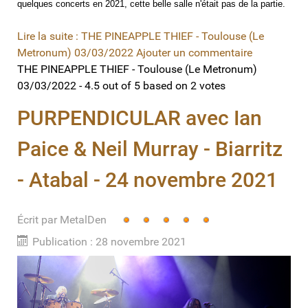
quelques concerts en 2021, cette belle salle n'était pas de la partie.
Lire la suite : THE PINEAPPLE THIEF - Toulouse (Le
Metronum) 03/03/2022
Ajouter un commentaire
THE PINEAPPLE THIEF - Toulouse (Le Metronum)
03/03/2022
-
4.5
out of
5
based on
2
votes
PURPENDICULAR avec Ian
Paice & Neil Murray - Biarritz
- Atabal - 24 novembre 2021
Écrit par
Vote
MetalDen
utilisateur:
5
/
5
Publication : 28 novembre 2021