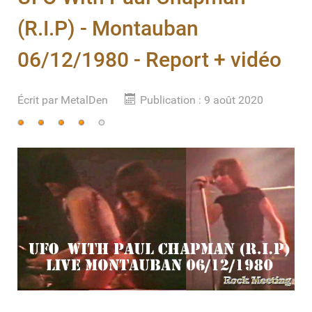
(R.I.P) - Montauban
06/12/1980 - Report + vidéo
Écrit par
MetalDen
Publication : 9 août 2020
Vote
utilisateur:
4
/
5