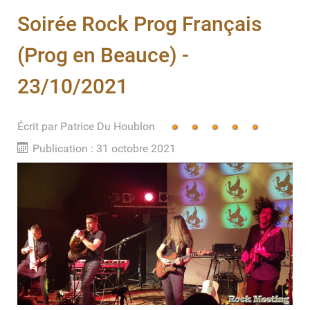
Soirée Rock Prog Français
(Prog en Beauce) -
23/10/2021
Écrit par
Vote
Patrice Du Houblon
utilisateur:
5
/
5
Publication : 31 octobre 2021