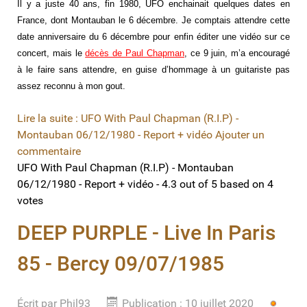
Il y a juste 40 ans, fin 1980, UFO enchainait quelques dates en
France, dont Montauban le 6 décembre. Je comptais attendre cette
date anniversaire du 6 décembre pour enfin éditer une vidéo sur ce
concert, mais le
décès de Paul Chapman
, ce 9 juin, m’a encouragé
à le faire sans attendre, en guise d’hommage à un guitariste pas
assez reconnu à mon gout.
Lire la suite : UFO With Paul Chapman (R.I.P) -
Montauban 06/12/1980 - Report + vidéo
Ajouter un
commentaire
UFO With Paul Chapman (R.I.P) - Montauban
06/12/1980 - Report + vidéo
-
4.3
out of
5
based on
4
votes
DEEP PURPLE - Live In Paris
85 - Bercy 09/07/1985
Écrit par
Vote
Phil93
Publication : 10 juillet 2020