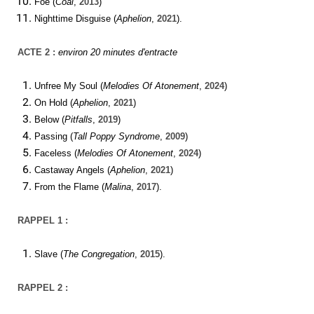
Foe (
Coal
,
2013
)
Nighttime Disguise (
Aphelion
,
2021
).
ACTE 2
:
environ 20 minutes d'entracte
Unfree My Soul (
Melodies Of Atonement
,
2024
)
On Hold (
Aphelion
,
2021
)
Below (
Pitfalls
,
2019
)
Passing (
Tall Poppy Syndrome
,
2009
)
Faceless (
Melodies Of Atonement
,
2024
)
Castaway Angels (
Aphelion
,
2021
)
From the Flame (
Malina
,
2017
).
RAPPEL
1 :
Slave (
The Congregation
,
2015
).
RAPPEL
2 :