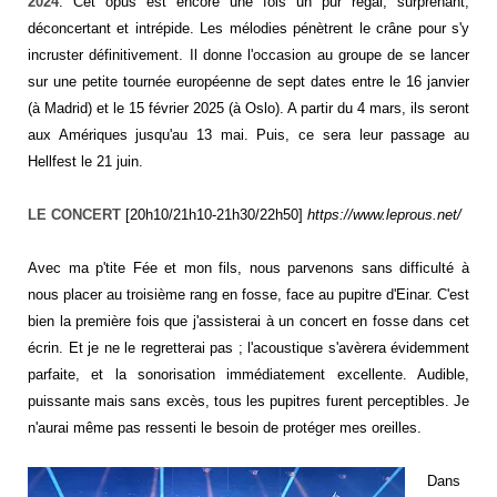
2024
. Cet opus est encore une fois un pur régal, surprenant,
déconcertant et intrépide. Les mélodies pénètrent le crâne pour s'y
incruster définitivement. Il donne l'occasion au groupe de se lancer
sur une petite tournée européenne de sept dates entre le 16 janvier
(à Madrid) et le 15 février 2025 (à Oslo). A partir du 4 mars, ils seront
aux Amériques jusqu'au 13 mai. Puis, ce sera leur passage au
Hellfest le 21 juin.
LE CONCERT
[20h10/21h10-21h30/22h50]
https://www.leprous.net/
Avec ma p'tite Fée et mon fils, nous parvenons sans difficulté à
nous placer au troisième rang en fosse, face au pupitre d'Einar. C'est
bien la première fois que j'assisterai à un concert en fosse dans cet
écrin. Et je ne le regretterai pas ; l'acoustique s'avèrera évidemment
parfaite, et la sonorisation immédiatement excellente. Audible,
puissante mais sans excès, tous les pupitres furent perceptibles. Je
n'aurai même pas ressenti le besoin de protéger mes oreilles.
Dans