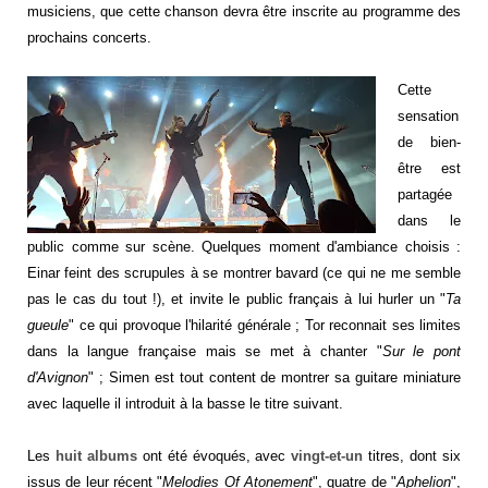
musiciens, que cette chanson devra être inscrite au programme des
prochains concerts.
Cette
sensation
de bien-
être est
partagée
dans le
public comme sur scène. Quelques moment d'ambiance choisis :
Einar feint des scrupules à se montrer bavard (ce qui ne me semble
pas le cas du tout !), et invite le public français à lui hurler un "
Ta
gueule
" ce qui provoque l'hilarité générale ; Tor reconnait ses limites
dans la langue française mais se met à chanter "
Sur le pont
d'Avignon
" ; Simen est tout content de montrer sa guitare miniature
avec laquelle il introduit à la basse le titre suivant.
Les
huit albums
ont été évoqués, avec
vingt-et-un
titres, dont six
issus de leur récent "
Melodies Of Atonement
", quatre de "
Aphelion
",