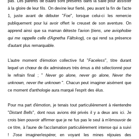
pas. Les parents de Baard sont présents dans la salle pour assister
à la gloire de leur fils. On devine leur fierté, peu avant la fin de l'acte
1, juste avant de débuter "
Foe
", lorsque celui-ci les remercie
publiquement pour lui avoir offert le creuset de son aventure. On
apprend ainsi que sa maman déteste l'avion (
tiens, une aviophobie
qui me rappelle celle d'Agnetha Fältskog
), ce qui rend sa présence
d'autant plus remarquable.
L'autre moment d'émotion collective fut "
Faceless
", titre durant
lequel un chœur de dix admirateurs très émus a été sélectionné pour
le refrain final ; "
Never go alone, never go alone, Never the
unknown, never the unknown
". Chacun peut imaginer aisément que
ce moment d'anthologie aura marqué l'esprit des élus.
Pour ma part d'émotion, je tenais tout particulièrement à réentendre
"
Distant Bells
", dont nous avions été privés il y a deux ans ici. Je
crois bien pouvoir affirmer que je ne fus pas le seul à m'émouvoir de
ce titre, à l'aune de l'acclamation particulièrement intense qui a suivi
! J'ose imaginer/espérer, en voyant les mines réjouies des