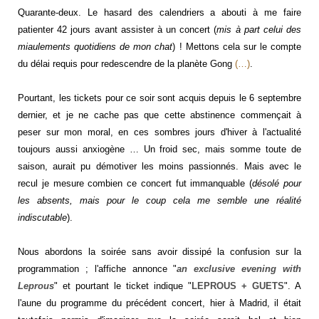
Quarante-deux. Le hasard des calendriers a abouti à me faire
patienter 42 jours avant assister à un concert (
mis à part celui des
miaulements quotidiens de mon chat
) ! Mettons cela sur le compte
du délai requis pour redescendre de la planète Gong
(…)
.
Pourtant, les tickets pour ce soir sont acquis depuis le 6 septembre
dernier, et je ne cache pas que cette abstinence commençait à
peser sur mon moral, en ces sombres jours d'hiver à l'actualité
toujours aussi anxiogène … Un froid sec, mais somme toute de
saison, aurait pu démotiver les moins passionnés. Mais avec le
recul je mesure combien ce concert fut immanquable (
désolé pour
les absents, mais pour le coup cela me semble une réalité
indiscutable
).
Nous abordons la soirée sans avoir dissipé la confusion sur la
programmation ; l'affiche annonce "
an exclusive evening with
Leprous
" et pourtant le ticket indique "
LEPROUS + GUETS
". A
l'aune du programme du précédent concert, hier à Madrid, il était