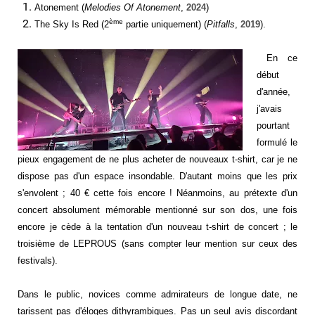
Atonement (
Melodies Of Atonement
,
2024
)
ème
The Sky Is Red (2
partie uniquement) (
Pitfalls
,
2019
).
En ce
début
d'année,
j'avais
pourtant
formulé le
pieux engagement de ne plus acheter de nouveaux t-shirt, car je ne
dispose pas d'un espace insondable. D'autant moins que les prix
s'envolent ; 40 € cette fois encore ! Néanmoins, au prétexte d'un
concert absolument mémorable mentionné sur son dos, une fois
encore je cède à la tentation d'un nouveau t-shirt de concert ; le
troisième de LEPROUS (sans compter leur mention sur ceux des
festivals).
Dans le public, novices comme admirateurs de longue date, ne
tarissent pas d'éloges dithyrambiques. Pas un seul avis discordant