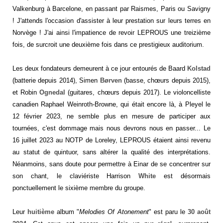
Valkenburg à Barcelone, en passant par Raismes, Paris ou Savigny
! J'attends l'occasion d'assister à leur prestation sur leurs terres en
Norvège ! J'ai ainsi l'impatience de revoir LEPROUS une treizième
fois, de surcroit une deuxième fois dans ce prestigieux auditorium.
Les deux fondateurs demeurent à ce jour entourés de Baard
Kolstad
(batterie depuis 2014), Simen
Børven
(basse, chœurs depuis 2015),
et Robin
Ognedal
(guitares, chœurs depuis 2017). Le violoncelliste
canadien Raphael Weinroth-Browne, qui était encore là, à Pleyel le
12 février 2023, ne semble plus en mesure de participer aux
tournées, c'est dommage mais nous devrons nous en passer... Le
16 juillet 2023 au NOTP de Loreley, LEPROUS étaient ainsi revenu
au statut de quintuor, sans altérer la qualité des interprétations.
Néanmoins, sans doute pour permettre à Einar de se concentrer sur
son chant, le claviériste Harrison
White
est désormais
ponctuellement le sixième membre du groupe.
Leur
huitième
album "
Melodies Of Atonement
" est paru le
30 août