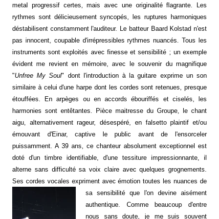
metal progressif certes, mais avec une originalité flagrante. Les
rythmes sont délicieusement syncopés, les ruptures harmoniques
déstabilisent constamment l'auditeur. Le batteur Baard Kolstad n'est
pas innocent, coupable d'irrépressibles rythmes nuancés. Tous les
instruments sont exploités avec finesse et sensibilité ; un exemple
évident me revient en mémoire, avec le souvenir du magnifique
"
Unfree My Soul
" dont l'introduction à la guitare exprime un son
similaire à celui d'une harpe dont les cordes sont retenues, presque
étouffées. En arpèges ou en accords ébouriffés et ciselés, les
harmonies sont entêtantes. Pièce maitresse du Groupe, le chant
aigu, alternativement rageur, désespéré, en falsetto plaintif et/ou
émouvant d'Einar, captive le public avant de l'ensorceler
puissamment. A 39 ans, ce chanteur absolument exceptionnel est
doté d'un timbre identifiable, d'une tessiture impressionnante, il
alterne sans difficulté sa voix claire avec quelques grognements.
Ses cordes vocales expriment avec émotion toutes les nuances de
sa sensibilité que l'on
devine aisément
authentique. Comme beaucoup d'entre
nous sans doute, je me suis souvent