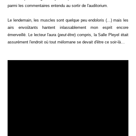
parmi les commentaires entendu au sortir de l'auditorium.
Le lendemain, les muscles sont quelque peu endoloris (…) mais les
airs envoûtants hantent inlassablement mon esprit encore
émerveillé. Le lecteur l'aura (
peut-être
) compris, la Salle Pleyel était
assurément l'endroit où tout mélomane se devait d'être ce soir-là…