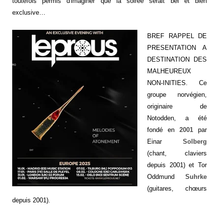
toutefois permis d'imaginer que la soirée serait bel et bien
exclusive…
BREF RAPPEL DE
PRESENTATION A
DESTINATION DES
MALHEUREUX
NON-INITIES. Ce
groupe norvégien,
originaire de
Notodden, a été
fondé en
2001
par
Einar
Solberg
(chant, claviers
depuis 2001) et Tor
Oddmund
Suhrke
(guitares, chœurs
depuis 2001).