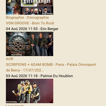
Biographie - Discographie
VON GROOVE - Born To Rock
04 Aoû 2026 11:55 - Eric Berger
AOR
SCORPIONS + ADAM BOMB - Paris - Palais Omnisport
de Bercy - 17/07/202...
03 Aoû 2026 11:18 - Patrice Du Houblon
Live report