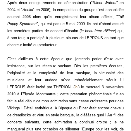
Après deux enregistrements de démonstration ("
Silent Waters
" en
2004 et "
Aeolia
" en 2006), la composition du groupe s'est consolidée
courant
2008
alors qu'ils enregistraient leur album officiel, "
Tall
Poppy Syndrome
", qui est paru le 5 mai 2009. Ils ont d'abord assuré
les premières parties de concert d'Ihsahn (
le beau-frère d'Einar
) qui,
à son tour, a participé à plusieurs albums de LEPROUS en tant que
chanteur invité ou producteur.
C'est d'ailleurs à cette époque que j'entends parler d'eux avec
insistance, sur les réseaux sociaux. Dès les premières écoutes,
l'originalité et la complexité de leur musique, la virtuosité des
musiciens et leur audace m'ont irrémédiablement séduit !!!
LEPROUS était invité par THERION, (
ici
) le mercredi
3 novembre
2010
à l'Elysée Montmartre ; cette prestation phénoménale fut en
fait le réel début de mon admiration sans cesse croissante pour ces
Vikings ! Détail esthétique, à l'époque ou Einar était encore chevelu
de dreadlocks et vêtu en style baroque, la clâââsse quoi ! Au fil des
concerts suivants, cette admiration a continué croitre ; je ne
manquerai plus une occasion de sillonner l'Europe pour les voir, de