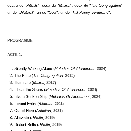
quatre de "
Pitfalls
", deux de "
Malina
", deux de "
The Congregation
",
un de "
Bilateral
", un de "
Coal
", un de "
Tall Poppy Syndrome
".
PROGRAMME
ACTE 1
:
Silently Walking Alone (
Melodies Of Atonement
,
2024
)
The Price (
The Congregation
,
2015
)
Illuminate (
Malina
,
2017
)
I Hear the Sirens (
Melodies Of Atonement
,
2024
)
Like a Sunken Ship (
Melodies Of Atonement
,
2024
)
Forced Entry (
Bilateral
,
2011
)
Out of Here (
Aphelion
,
2021
)
Alleviate (
Pitfalls
,
2019
)
Distant Bells (
Pitfalls
,
2019
)