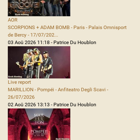
AOR
SCORPIONS + ADAM BOMB - Paris - Palais Omnisport
de Bercy - 17/07/202...
03 Aoû 2026 11:18 - Patrice Du Houblon
Live report
MARILLION - Pompéi - Anfiteatro Degli Scavi -
26/07/2026
02 Aoû 2026 13:13 - Patrice Du Houblon