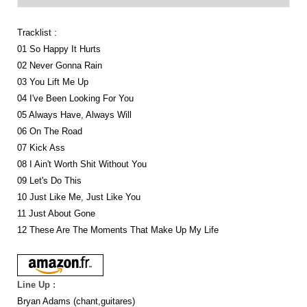
Tracklist :
01 So Happy It Hurts
02 Never Gonna Rain
03 You Lift Me Up
04 I've Been Looking For You
05 Always Have, Always Will
06 On The Road
07 Kick Ass
08 I Ain't Worth Shit Without You
09 Let's Do This
10 Just Like Me, Just Like You
11 Just About Gone
12 These Are The Moments That Make Up My Life
Line Up :
Bryan Adams (chant,guitares)