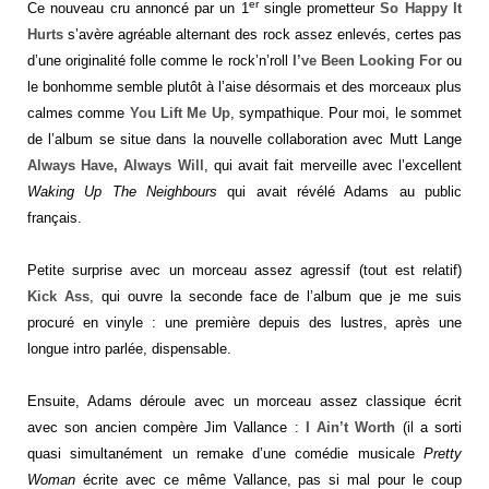
er
Ce nouveau cru annoncé par un 1
single prometteur
So Happy It
Hurts
s’avère agréable alternant des rock assez enlevés, certes pas
d’une originalité folle comme le rock’n’roll
I’ve Been Looking For
ou
le bonhomme semble plutôt à l’aise désormais et des morceaux plus
calmes comme
You Lift Me Up
, sympathique. Pour moi, le sommet
de l’album se situe dans la nouvelle collaboration avec Mutt Lange
Always Have, Always Will
, qui avait fait merveille avec l’excellent
Waking Up The Neighbours
qui avait révélé Adams au public
français.
Petite surprise avec un morceau assez agressif (tout est relatif)
Kick Ass
, qui ouvre la seconde face de l’album que je me suis
procuré en vinyle : une première depuis des lustres, après une
longue intro parlée, dispensable.
Ensuite, Adams déroule avec un morceau assez classique écrit
avec son ancien compère Jim Vallance :
I Ain’t Worth
(il a sorti
quasi simultanément un remake d’une comédie musicale
Pretty
Woman
écrite avec ce même Vallance, pas si mal pour le coup