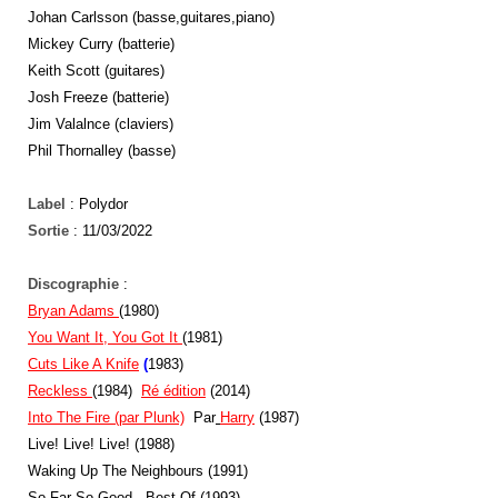
Johan Carlsson (basse,guitares,piano)
Mickey Curry (batterie)
Keith Scott (guitares)
Josh Freeze (batterie)
Jim Valalnce (claviers)
Phil Thornalley (basse)
Label
: Polydor
Sortie
: 11/03/2022
Discographie
:
Bryan Adams
(1980)
You Want It, You Got It
(1981)
Cuts Like A Knife
(
1983)
Reckless
(1984)
Ré édition
(2014)
Into The Fire (par Plunk)
Par
Harry
(1987)
Live! Live! Live! (1988)
Waking Up The Neighbours (1991)
So Far So Good - Best Of (1993)