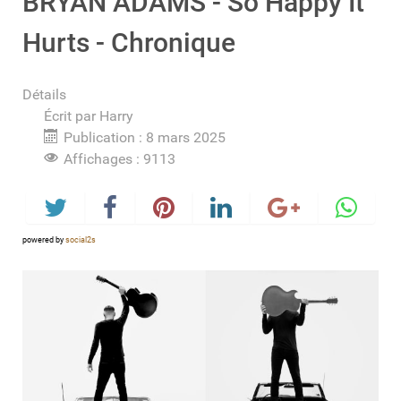
BRYAN ADAMS - So Happy It
Hurts - Chronique
Détails
Écrit par
Harry
Publication : 8 mars 2025
Affichages : 9113
powered by
social2s