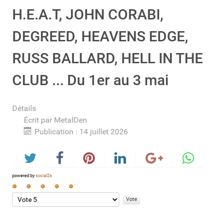
H.E.A.T, JOHN CORABI,
DEGREED, HEAVENS EDGE,
RUSS BALLARD, HELL IN THE
CLUB ... Du 1er au 3 mai
Détails
Écrit par
MetalDen
Publication : 14 juillet 2026
powered by
social2s
Vote
utilisateur:
Veuillez
5
/
5
voter