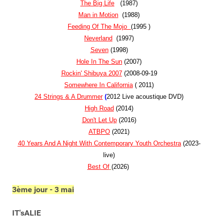
The Big Life
(1987)
Man in Motion
(1988)
Feeding Of The Mojo
(1995 )
Neverland
(1997)
Seven
(1998)
Hole In The Sun
(2007)
Rockin' Shibuya 2007
(2008-09-19
Somewhere In California
( 2011)
24 Strings & A Drummer
(
2012 Live acoustique DVD)
High Road
(2014)
Don't Let Up
(2016)
ATBPO
(2021)
40
Years
And
A Night
With
Contemporary
Youth
Orchestra
(2023-
live)
Best
Of
(2026)
3ème jour - 3 mai
IT'sALIE