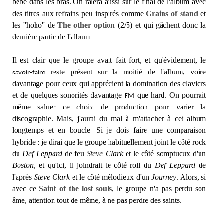
bébé dans les bras. On râlera aussi sur le final de l'album avec
des titres aux refrains peu inspirés comme
Grains of stand
et
les ''hoho'' de
The other option
(2/5) et qui gâchent donc la
dernière partie de l'album
Il est clair que le groupe avait fait fort, et qu'évidement, le
reste présent sur la moitié de l'album, voire
savoir-faire
davantage pour ceux qui apprécient la domination des claviers
et de quelques sonorités davantage
que hard. On pourrait
FM
même saluer ce choix de production pour varier la
discographie. Mais, j'aurai du mal à m'attacher à cet album
longtemps et en boucle. Si je dois faire une comparaison
hybride : je dirai que le groupe habituellement joint le côté rock
du
Def Leppard
de feu
Steve Clark
et le côté somptueux d'un
Boston
, et qu'ici, il joindrait le côté roll du
Def Leppard
de
l'après
Steve Clark
et le côté mélodieux d'un
Journey
. Alors, si
avec ce
Saint of the lost souls
, le groupe n'a pas perdu son
âme, attention tout de même, à ne pas perdre des saints.