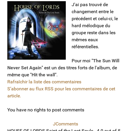
J'ai pas trouvé de
changement entre le
précédent et celui-ci, le
hard mélodique du
groupe reste dans les
mêmes eaux
référentielles.
Pour moi "
The Sun Will
Never Set Again
" est un des titres forts de l'album, de
même que "
Hit the wall
".
Rafraîchir la liste des commentaires
S’abonner au flux RSS pour les commentaires de cet
article.
You have no rights to post comments
JComments
HOUSE OF LORDS Saint of the Lost Souls
-
4.0
out of
5