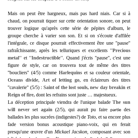
Mais on peut être hargneux, mais pas hard niais. Car si à
chaud, on pourrait tiquer sur cette orientation sonore, on peut
trouver logique qu'après cette série de pépites d'album, le
groupe cherche à varier son son. Et si on s'écoute d'affilée
l'intégrale, ce disque pourrait effectivement être une ''pause''
rafraîchissante, après les telluriques et excellents
''Precious
metal''
et
''Indestructible''
. Quand j'écris ''pause'', c'est une
figure de style, car on trouvera tout de même des titres
''boucliers'' (4/5) comme
Harlequins
et sa couleur orientale,
Oceans divide
,
Art of letting go
, en éclaireurs des titres
''cavalerie'' (5/5) :
Saint of the lost souls, new day breakin
et
Reign of fire,
dont les refrains sont juste … majestueux.
La déception principale viendra de l'unique balade
The sun
will never set again
(2/5), qui aurait pu faire
des
partie
ballades les plus sucrées (indigestes?) de
Toto
, et sa encore plus
fade version bonus acoustique piano-voix, qui en ferait
presqu'une œuvre d'un
Mickael Jacskon,
composant avec son