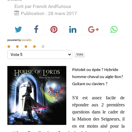
Écrit par
Franck Andfurious
Publication : 28 mars 2017
powered by
social2s
Vote
utilisateur:
Veuillez
4
/
5
voter
Pistolet ou épée ? Hybride
homme-cheval ou aigle-lion?
Guitare ou claviers ?
S'il est assez facile de
répondre aux 2 premières
questions dans le cadre de
la Maison des Seigneurs, il
en est moins aisé pour la