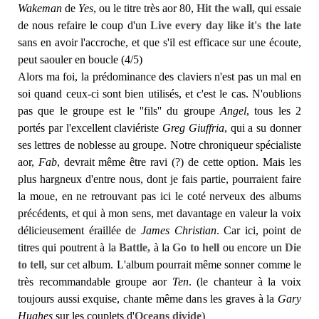
Wakeman
de
Yes
, ou le titre très aor 80,
Hit the wall,
qui essaie
de nous refaire le coup d'un
Live every day like it's the late
sans en avoir l'accroche, et que s'il est efficace sur une écoute,
peut saouler en boucle (4/5)
Alors ma foi, la prédominance des claviers n'est pas un mal en
soi quand ceux-ci sont bien utilisés, et c'est le cas. N'oublions
pas que le groupe est le ''fils'' du groupe
Angel
, tous les 2
portés par l'excellent claviériste
Greg Giuffria
, qui a su donner
ses lettres de noblesse au groupe. Notre chroniqueur spécialiste
aor,
Fab
, devrait même être ravi (?) de cette option. Mais les
plus hargneux d'entre nous, dont je fais partie, pourraient faire
la moue, en ne retrouvant pas ici le coté nerveux des albums
précédents, et qui à mon sens, met davantage en valeur la voix
délicieusement éraillée de
James Christian
. Car ici, point de
titres qui poutrent à la
Battle,
à la
Go to hell
ou encore un
Die
to tell,
sur cet album. L'album pourrait même sonner comme le
très recommandable groupe aor
Ten
. (le chanteur à la voix
toujours aussi exquise, chante même dans les graves à la
Gary
Hughes
sur les couplets d'
Oceans divide
)