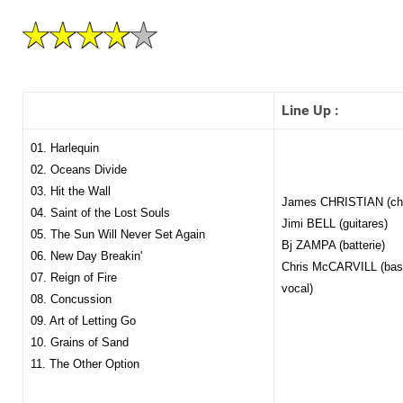
Line Up :
01. Harlequin
02. Oceans Divide
03. Hit the Wall
James CHRISTIAN (chan
04. Saint of the Lost Souls
Jimi BELL (guitares)
05. The Sun Will Never Set Again
Bj ZAMPA (batterie)
06. New Day Breakin'
Chris McCARVILL (bas
07. Reign of Fire
vocal)
08. Concussion
09. Art of Letting Go
10. Grains of Sand
11. The Other Option