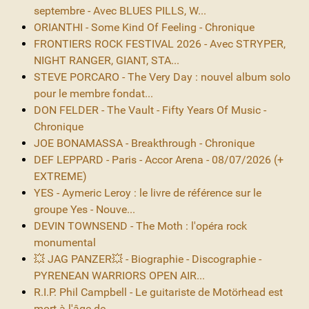
septembre - Avec BLUES PILLS, W...
ORIANTHI - Some Kind Of Feeling - Chronique
FRONTIERS ROCK FESTIVAL 2026 - Avec STRYPER,
NIGHT RANGER, GIANT, STA...
STEVE PORCARO - The Very Day : nouvel album solo
pour le membre fondat...
DON FELDER - The Vault - Fifty Years Of Music -
Chronique
JOE BONAMASSA - Breakthrough - Chronique
DEF LEPPARD - Paris - Accor Arena - 08/07/2026 (+
EXTREME)
YES - Aymeric Leroy : le livre de référence sur le
groupe Yes - Nouve...
DEVIN TOWNSEND - The Moth : l'opéra rock
monumental
💥 JAG PANZER💥 - Biographie - Discographie -
PYRENEAN WARRIORS OPEN AIR...
R.I.P. Phil Campbell - Le guitariste de Motörhead est
mort à l'âge de ...