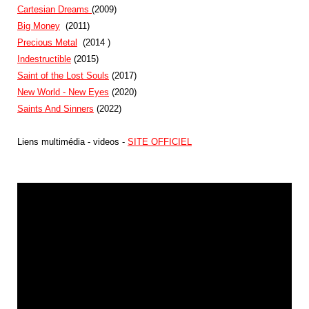
Cartesian Dreams
(2009)
Big Money
(2011)
Precious Metal
(
2014
)
Indestructible
(2015)
Saint of the Lost Souls
(2017)
New World - New Eyes
(2020)
Saints And Sinners
(2022)
Liens multimédia - videos -
SITE OFFICIEL