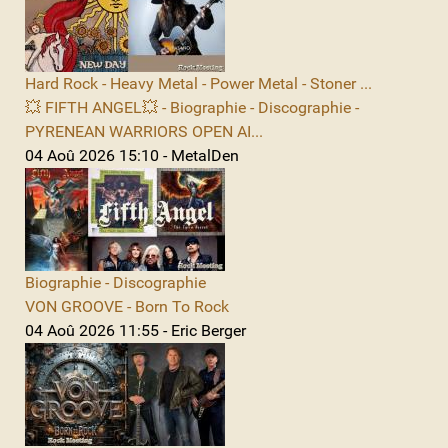
Hard Rock - Heavy Metal - Power Metal - Stoner ...
💥 FIFTH ANGEL💥 - Biographie - Discographie -
PYRENEAN WARRIORS OPEN AI...
04 Aoû 2026 15:10 - MetalDen
Biographie - Discographie
VON GROOVE - Born To Rock
04 Aoû 2026 11:55 - Eric Berger