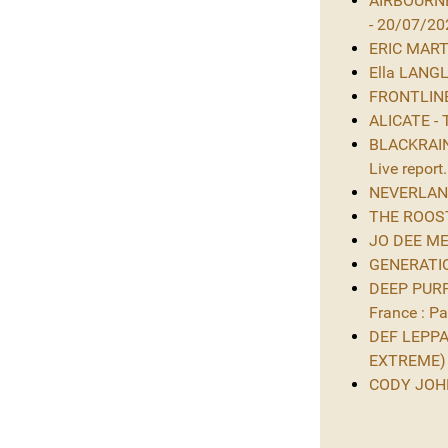
AIRBOURNE
- 20/07/20
ERIC MARTIN
Ella LANGL
FRONTLINE 
ALICATE - 
BLACKRAIN 
Live report.
NEVERLAND 
THE ROOST 
JO DEE MES
GENERATIO
DEEP PURPL
France : Par
DEF LEPPAR
EXTREME)
CODY JOHNS