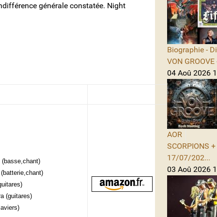
ndifférence générale constatée. Night
Biographie - D
VON GROOVE -
04 Aoû 2026 11
AOR
SCORPIONS + A
17/07/202...
 (basse,chant)
03 Aoû 2026 1
(batterie,chant)
guitares)
a (guitares)
laviers)