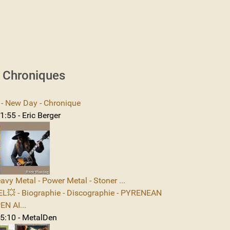
s Chroniques
 New Day - Chronique
:55 - Eric Berger
avy Metal - Power Metal - Stoner ...
L💥 - Biographie - Discographie - PYRENEAN
N AI...
5:10 - MetalDen