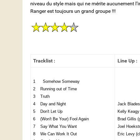
niveau du style mais qui ne mérite aucunement l’i
Ranger est toujours un grand groupe !!!
Tracklist :
Line Up :
1 Somehow Someway
2 Running out of Time
3 Truth
4 Day and Night
Jack Blades
5 Don't Let Up
Kelly Keagy 
6 (Won't Be Your) Fool Again
Brad Gillis (
7 Say What You Want
Joel Hoekstr
8 We Can Work It Out
Eric Levy (c