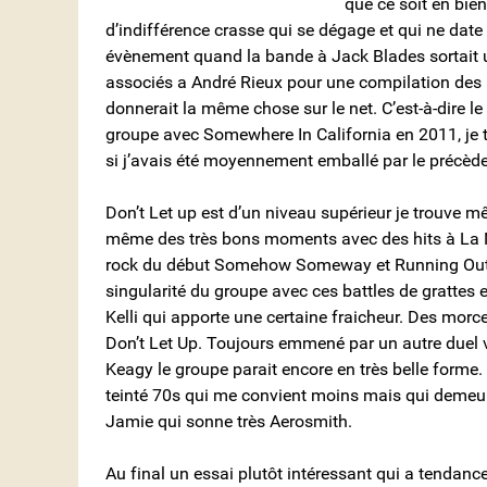
que ce soit en bien
d’indifférence crasse qui se dégage et qui ne date 
évènement quand la bande à Jack Blades sortait u
associés a André Rieux pour une compilation des 
donnerait la même chose sur le net. C’est-à-dire le 
groupe avec Somewhere In California en 2011, je 
si j’avais été moyennement emballé par le précèd
Don’t Let up est d’un niveau supérieur je trouve mê
même des très bons moments avec des hits à La
rock du début Somehow Someway et Running Out Of 
singularité du groupe avec ces battles de grattes en
Kelli qui apporte une certaine fraicheur. Des morc
Don’t Let Up. Toujours emmené par un autre duel vo
Keagy le groupe parait encore en très belle forme. 
teinté 70s qui me convient moins mais qui demeur
Jamie qui sonne très Aerosmith.
Au final un essai plutôt intéressant qui a tendanc