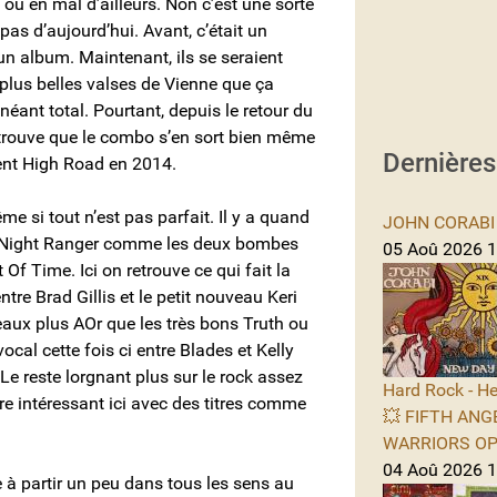
 ou en mal d’ailleurs. Non c’est une sorte
pas d’aujourd’hui. Avant, c’était un
n album. Maintenant, ils se seraient
plus belles valses de Vienne que ça
néant total. Pourtant, depuis le retour du
trouve que le combo s’en sort bien même
Dernière
ent High Road en 2014.
me si tout n’est pas parfait. Il y a quand
JOHN CORABI -
 Night Ranger comme les deux bombes
05 Aoû 2026 11
Time. Ici on retrouve ce qui fait la
tre Brad Gillis et le petit nouveau Keri
eaux plus AOr que les très bons Truth ou
cal cette fois ci entre Blades et Kelly
Le reste lorgnant plus sur le rock assez
Hard Rock - He
e intéressant ici avec des titres comme
💥 FIFTH ANGE
WARRIORS OPE
04 Aoû 2026 1
e à partir un peu dans tous les sens au