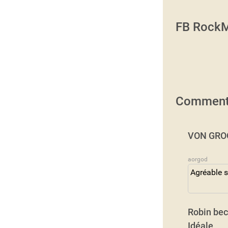
FB RockM
Comment
VON GROO
aorgod
Agréable s
Robin bec
Idéale