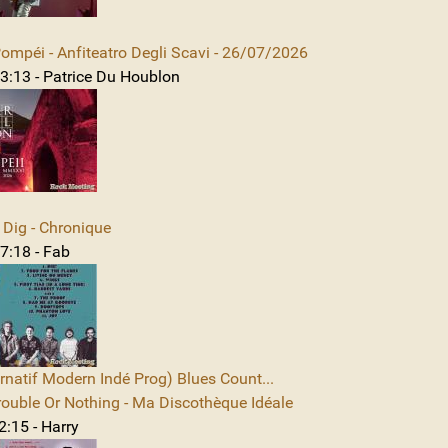
mpéi - Anfiteatro Degli Scavi - 26/07/2026
3:13 - Patrice Du Houblon
Dig - Chronique
7:18 - Fab
rnatif Modern Indé Prog) Blues Count...
rouble Or Nothing - Ma Discothèque Idéale
2:15 - Harry