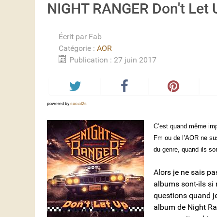
NIGHT RANGER Don't Let 
Écrit par
Fab
Catégorie :
AOR
Publication : 27 juin 2017
powered by
social2s
C’est quand même im
Fm ou de l’AOR ne sus
du genre, quand ils so
Alors je ne sais pas
albums sont-ils s
questions quand je
album de Night Ran