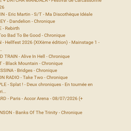
 + DÄTCHA MANDALA - Festival de Carcassonne
26
 - Eric Martin - S/T - Ma Discothèque Idéale
EY - Dandelion - Chronique
- Rebirth
Too Bad To Be Good - Chronique
- Hellfest 2026 (XIXème édition) - Mainstage 1 -
..
TRAIN - Alive In Hell - Chronique
- Black Mountain - Chronique
SINA - Bridges - Chronique
N RADIO - Take Two - Chronique
E - Splat ! - Deux chroniques - En tournée en
i...
D - Paris - Accor Arena - 08/07/2026 (+
ON - Banks Of The Trinity - Chronique