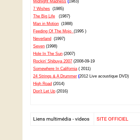
Midnight Madness
(
1983)
7 Wishes
(1985)
The Big Life
(1987)
Man in Motion
(1988)
Feeding Of The Mojo
(1995 )
Neverland
(1997)
Seven
(1998)
Hole In The Sun
(2007)
Rockin' Shibuya 2007
(2008-09-19
Somewhere In California
( 2011)
24 Strings & A Drummer
(
2012 Live acoustique DVD)
High Road
(2014)
Don't Let Up
(2016)
Liens multimédia - videos
SITE OFFICIEL