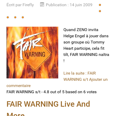
Écrit par
Vote
Firefly
Publication : 14 juin 2009
utilisateur:
5
/
5
Quand ZENO invita
Helge Engel à jouer dans
son groupe où Tommy
Heart participe, cela fit
tilt, FAIR WARNING naîtra
!
Lire la suite : FAIR
WARNING s/t
Ajouter un
commentaire
FAIR WARNING s/t
-
4.8
out of
5
based on
6
votes
FAIR WARNING Live And
More