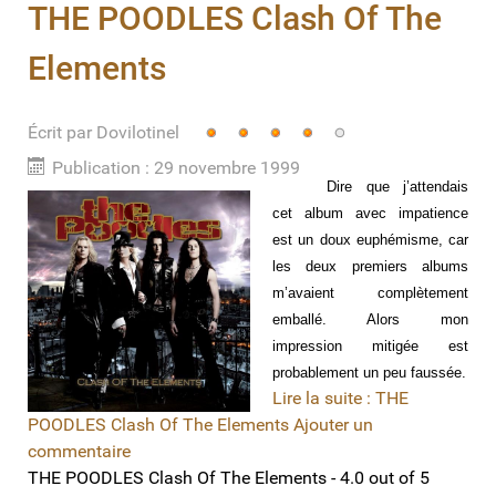
THE POODLES Clash Of The
Elements
Écrit par
Vote
Dovilotinel
utilisateur:
4
/
5
Publication : 29 novembre 1999
Dire que j’attendais
cet album avec impatience
est un doux euphémisme, car
les deux premiers albums
m’avaient complètement
emballé. Alors mon
impression mitigée est
probablement un peu faussée.
Lire la suite : THE
POODLES Clash Of The Elements
Ajouter un
commentaire
THE POODLES Clash Of The Elements
-
4.0
out of
5