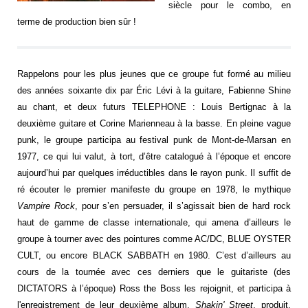
siècle pour le combo,
en
terme de production bien sûr !
Rappelons pour les plus jeunes que ce groupe fut formé au milieu
des années soixante dix par Éric Lévi à la guitare, Fabienne Shine
au chant, et deux futurs TELEPHONE : Louis Bertignac à la
deuxième guitare et Corine Marienneau à la basse. En pleine vague
punk, le groupe participa au festival punk de Mont-de-Marsan en
1977, ce qui lui valut, à tort, d’être catalogué à l’époque et encore
aujourd’hui par quelques irréductibles dans le rayon punk. Il suffit de
ré écouter le premier manifeste du groupe en 1978, le mythique
Vampire Rock
, pour s’en persuader, il s’agissait bien de hard rock
haut de gamme de classe internationale, qui amena d’ailleurs le
groupe à tourner avec des pointures comme AC/DC, BLUE OYSTER
CULT, ou encore BLACK SABBATH en 1980. C’est d’ailleurs au
cours de la tournée avec ces derniers que le guitariste (des
DICTATORS à l’époque) Ross the Boss les rejoignit, et participa à
l'enregistrement de leur deuxième album,
Shakin' Street
, produit,