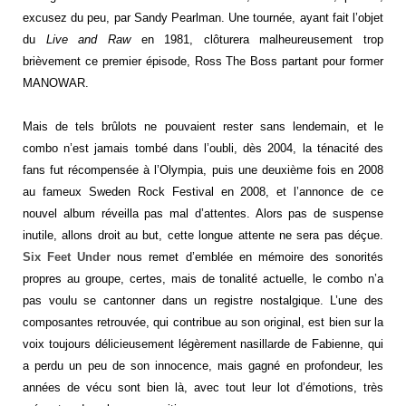
excusez du peu, par Sandy Pearlman. Une tournée, ayant fait l’objet
du
Live and Raw
en 1981, clôturera malheureusement trop
brièvement ce premier épisode, Ross The Boss partant pour former
MANOWAR.
Mais de tels brûlots ne pouvaient rester sans lendemain, et le
combo n’est jamais tombé dans l’oubli, dès 2004, la ténacité des
fans fut récompensée à l’Olympia, puis une deuxième fois en 2008
au fameux Sweden Rock Festival en 2008, et l’annonce de ce
nouvel album réveilla pas mal d’attentes. Alors pas de suspense
inutile, allons droit au but, cette longue attente ne sera pas déçue.
Six Feet Under
nous remet d’emblée en mémoire des sonorités
propres au groupe, certes, mais de tonalité actuelle, le combo n’a
pas voulu se cantonner dans un registre nostalgique. L’une des
composantes retrouvée, qui contribue au son original, est bien sur la
voix toujours délicieusement légèrement nasillarde de Fabienne, qui
a perdu un peu de son innocence, mais gagné en profondeur, les
années de vécu sont bien là, avec tout leur lot d’émotions, très