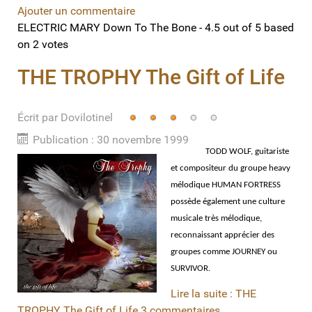
Ajouter un commentaire
ELECTRIC MARY Down To The Bone
-
4.5
out of
5
based
on
2
votes
THE TROPHY The Gift of Life
Écrit par
Vote
Dovilotinel
utilisateur:
3
/
5
Publication : 30 novembre 1999
TODD WOLF, guitariste
et compositeur du groupe heavy
mélodique HUMAN FORTRESS
possède également une culture
musicale très mélodique,
reconnaissant apprécier des
groupes comme JOURNEY ou
SURVIVOR.
Lire la suite : THE
TROPHY The Gift of Life
3 commentaires