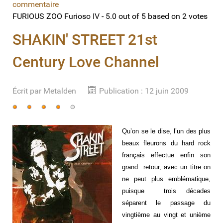
commentaire
FURIOUS ZOO Furioso IV
-
5.0
out of
5
based on
2
votes
SHAKIN' STREET 21st
Century Love Channel
Écrit par
Metalden
Publication : 12 juin 2009
Vote
utilisateur:
4
/
5
Qu’on se le dise, l’un des plus
beaux fleurons du hard rock
français effectue enfin son
grand retour, avec un titre on
ne peut plus emblématique,
puisque trois décades
séparent le passage du
vingtième au vingt et unième