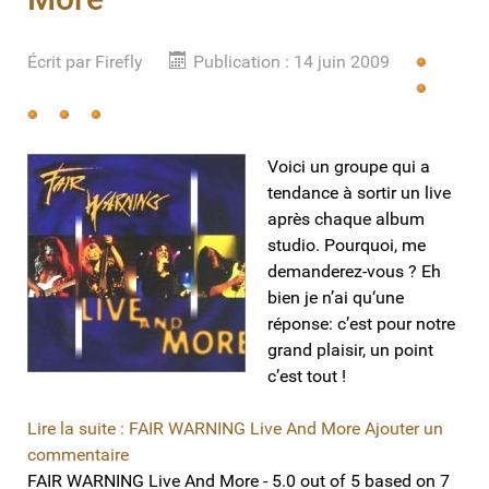
Écrit par
Vote
Firefly
Publication : 14 juin 2009
utilisateur:
5
/
5
Voici un groupe qui a
tendance à sortir un live
après chaque album
studio. Pourquoi, me
demanderez-vous ? Eh
bien je n’ai qu‘une
réponse: c’est pour notre
grand plaisir, un point
c’est tout !
Lire la suite : FAIR WARNING Live And More
Ajouter un
commentaire
FAIR WARNING Live And More
-
5.0
out of
5
based on
7