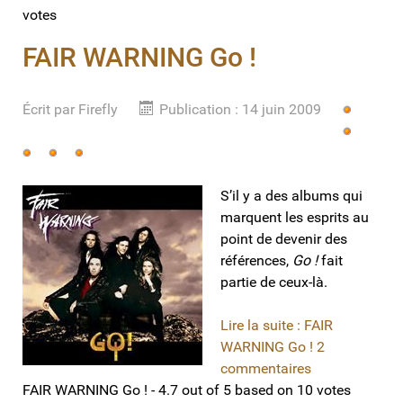
votes
FAIR WARNING Go !
Écrit par
Vote
Firefly
Publication : 14 juin 2009
utilisateur:
5
/
5
S’il y a des albums qui
marquent les esprits au
point de devenir des
références,
Go !
fait
partie de ceux-là.
Lire la suite : FAIR
WARNING Go !
2
commentaires
FAIR WARNING Go !
-
4.7
out of
5
based on
10
votes