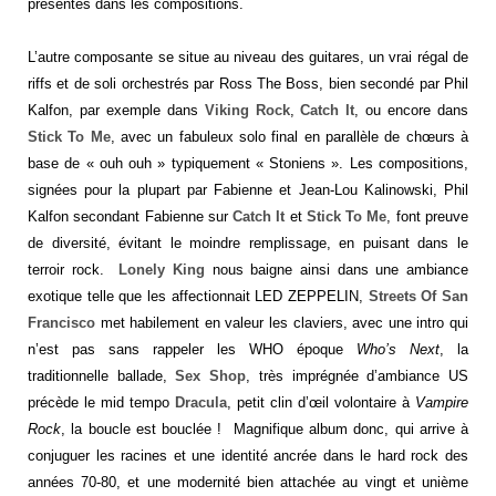
présentes dans les compositions.
L’autre composante se situe au niveau des guitares, un vrai régal de
riffs et de soli orchestrés par Ross The Boss, bien secondé par Phil
Kalfon, par exemple dans
Viking Rock
,
Catch It
, ou encore dans
Stick To Me
, avec un fabuleux solo final en parallèle de chœurs à
base de « ouh ouh » typiquement « Stoniens ». Les compositions,
signées pour la plupart par Fabienne et Jean-Lou Kalinowski, Phil
Kalfon secondant Fabienne sur
Catch It
et
Stick To Me
, font preuve
de diversité, évitant le moindre remplissage, en puisant dans le
terroir rock.
Lonely King
nous baigne ainsi dans une ambiance
exotique telle que les affectionnait LED ZEPPELIN,
Streets Of San
Francisco
met habilement en valeur les claviers, avec une intro qui
n’est pas sans rappeler les WHO époque
Who’s Next
, la
traditionnelle ballade,
Sex Shop
, très imprégnée d’ambiance US
précède le mid tempo
Dracula
, petit clin d’œil volontaire à
Vampire
Rock
, la boucle est bouclée ! Magnifique album donc, qui arrive à
conjuguer les racines et une identité ancrée dans le hard rock des
années 70-80, et une modernité bien attachée au vingt et unième