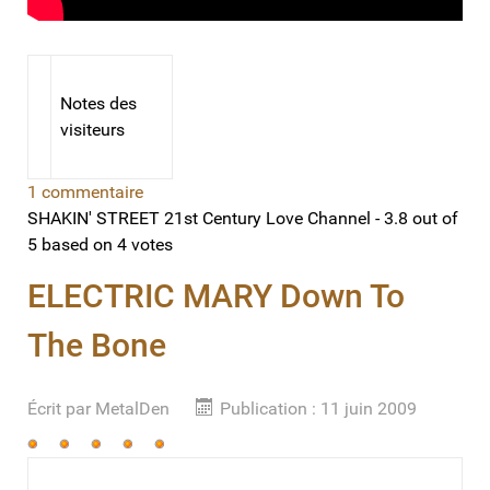
Notes des
visiteurs
1 commentaire
SHAKIN' STREET 21st Century Love Channel
-
3.8
out of
5
based on
4
votes
ELECTRIC MARY Down To
The Bone
Écrit par
MetalDen
Publication : 11 juin 2009
Vote
utilisateur:
5
/
5