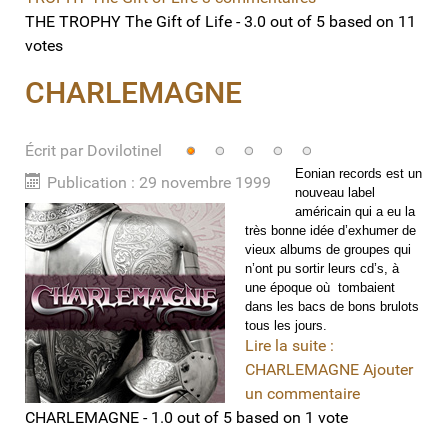
THE TROPHY The Gift of Life
-
3.0
out of
5
based on
11
votes
CHARLEMAGNE
Écrit par
Vote
Dovilotinel
utilisateur:
1
/
5
Eonian records est un
Publication : 29 novembre 1999
nouveau label
américain qui a eu la
très bonne idée d’exhumer de
vieux albums de groupes qui
n’ont pu sortir leurs cd’s, à
une époque où
tombaient
dans les bacs de bons brulots
tous les jours.
Lire la suite :
CHARLEMAGNE
Ajouter
un commentaire
CHARLEMAGNE
-
1.0
out of
5
based on
1
vote