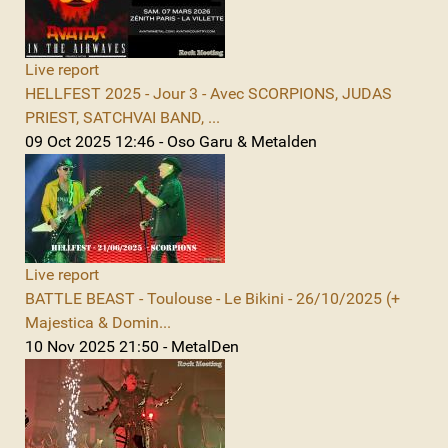
Live report
HELLFEST 2025 - Jour 3 - Avec SCORPIONS, JUDAS
PRIEST, SATCHVAI BAND, ...
09 Oct 2025 12:46 - Oso Garu & Metalden
Live report
BATTLE BEAST - Toulouse - Le Bikini - 26/10/2025 (+
Majestica & Domin...
10 Nov 2025 21:50 - MetalDen