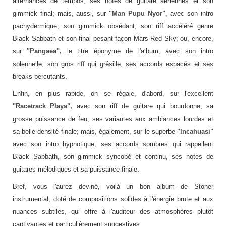
alternances de tempos, ses notes de guitare aériennes et son
gimmick final; mais, aussi, sur
"Man
Pupu Nyor"
, avec son intro
pachydermique, son gimmick obsédant, son riff accéléré genre
Black Sabbath et son final pesant façon Mars Red Sky; ou, encore,
sur
"Pangaea",
le titre éponyme de l'album, avec son intro
solennelle, son gros riff qui grésille, ses accords espacés et ses
breaks percutants.
Enfin, en plus rapide, on se régale, d'abord, sur l'excellent
"Racetrack Playa",
avec son riff de guitare qui bourdonne, sa
grosse puissance de feu, ses variantes aux ambiances lourdes et
sa belle densité finale; mais, également, sur le superbe
"Incahuasi"
avec son intro hypnotique, ses accords sombres qui rappellent
Black Sabbath, son gimmick syncopé et continu, ses notes de
guitares mélodiques et sa puissance finale.
Bref, vous l'aurez deviné, voilà un bon album de Stoner
instrumental, doté de compositions solides à l'énergie brute et aux
nuances subtiles, qui offre à l'auditeur des atmosphères plutôt
captivantes et particulièrement suggestives.