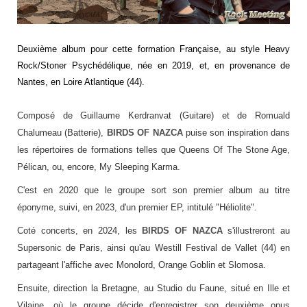
Deuxième album pour cette formation Française, au style Heavy
Rock/Stoner Psychédélique, née en 2019, et, en provenance de
Nantes, en Loire Atlantique (44).
Composé de Guillaume Kerdranvat (Guitare) et de Romuald
Chalumeau (Batterie),
BIRDS OF NAZCA
puise son inspiration dans
les répertoires de formations telles que Queens Of The Stone Age,
Pélican, ou, encore, My Sleeping Karma.
C'est en 2020 que le groupe sort son premier album au titre
éponyme, suivi, en 2023, d'un premier EP, intitulé "Héliolite".
Coté concerts, en 2024, les
BIRDS OF NAZCA
s'illustreront au
Supersonic de Paris, ainsi qu'au Westill Festival de Vallet (44) en
partageant l'affiche avec Monolord, Orange Goblin et Slomosa.
Ensuite, direction la Bretagne, au Studio du Faune, situé en Ille et
Vilaine, où le groupe décide d'enregistrer son deuxième opus