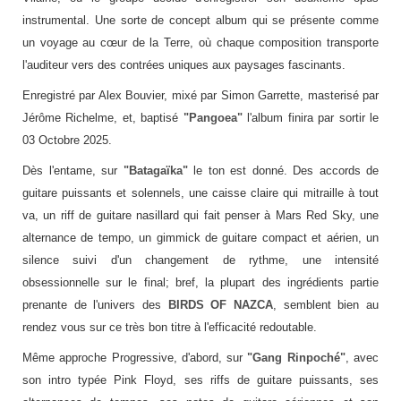
instrumental. Une sorte de concept album qui se présente comme
un voyage au cœur de la Terre, où chaque composition transporte
l'auditeur vers des contrées uniques aux paysages fascinants.
Enregistré par Alex Bouvier, mixé par Simon Garrette, masterisé par
Jérôme Richelme, et, baptisé
"Pangoea"
l'album finira par sortir le
03 Octobre 2025.
Dès l'entame, sur
"Batagaïka"
le ton est donné. Des accords de
guitare puissants et solennels, une caisse claire qui mitraille à tout
va, un riff de guitare nasillard qui fait penser à Mars Red Sky, une
alternance de tempo, un gimmick de guitare compact et aérien, un
silence suivi d'un changement de rythme, une intensité
obsessionnelle sur le final; bref, la plupart des ingrédients partie
prenante de l'univers des
BIRDS OF NAZCA
, semblent bien au
rendez vous sur ce très bon titre à l'efficacité redoutable.
Même approche Progressive, d'abord, sur
"Gang Rinpoché"
, avec
son intro typée Pink Floyd, ses riffs de guitare puissants, ses