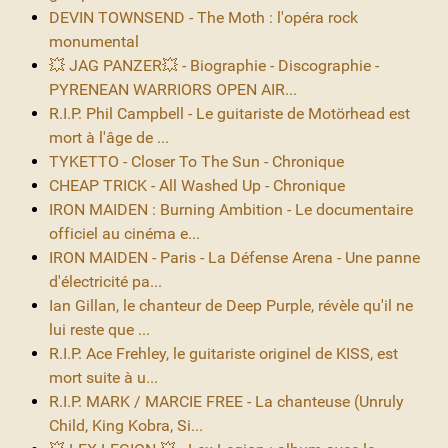
DEVIN TOWNSEND - The Moth : l'opéra rock
monumental
💥 JAG PANZER💥 - Biographie - Discographie -
PYRENEAN WARRIORS OPEN AIR...
R.I.P. Phil Campbell - Le guitariste de Motörhead est
mort à l'âge de ...
TYKETTO - Closer To The Sun - Chronique
CHEAP TRICK - All Washed Up - Chronique
IRON MAIDEN : Burning Ambition - Le documentaire
officiel au cinéma e...
IRON MAIDEN - Paris - La Défense Arena - Une panne
d'électricité pa...
Ian Gillan, le chanteur de Deep Purple, révèle qu'il ne
lui reste que ...
R.I.P. Ace Frehley, le guitariste originel de KISS, est
mort suite à u...
R.I.P. MARK / MARCIE FREE - La chanteuse (Unruly
Child, King Kobra, Si...