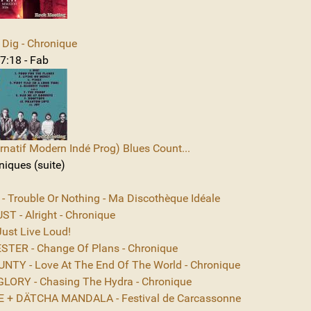
Dig - Chronique
7:18 - Fab
rnatif Modern Indé Prog) Blues Count...
niques (suite)
 - Trouble Or Nothing - Ma Discothèque Idéale
T - Alright - Chronique
ust Live Loud!
TER - Change Of Plans - Chronique
NTY - Love At The End Of The World - Chronique
ORY - Chasing The Hydra - Chronique
 + DÄTCHA MANDALA - Festival de Carcassonne