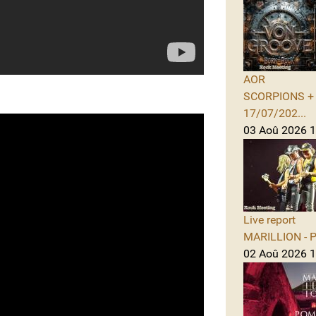
AOR
SCORPIONS + A
17/07/202...
03 Aoû 2026 1
Live report
MARILLION - Po
02 Aoû 2026 1