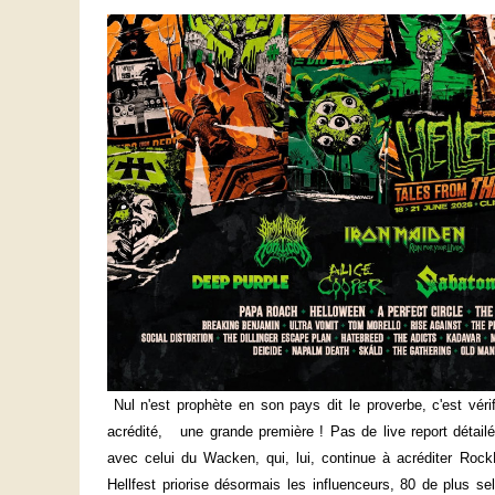
Nul n'est prophète en son pays dit le proverbe, c'est vér
acrédité, une grande première ! Pas de live report détail
avec celui du Wacken, qui, lui, continue à acréditer Rock
Hellfest priorise désormais les influenceurs, 80 de plus sel