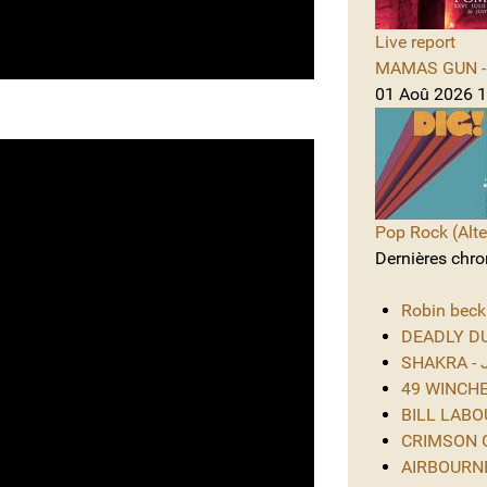
Live report
MAMAS GUN - 
01 Aoû 2026 1
Pop Rock (Alte
Dernières chro
Robin beck
DEADLY DUS
SHAKRA - J
49 WINCHES
BILL LABOU
CRIMSON GL
AIRBOURNE