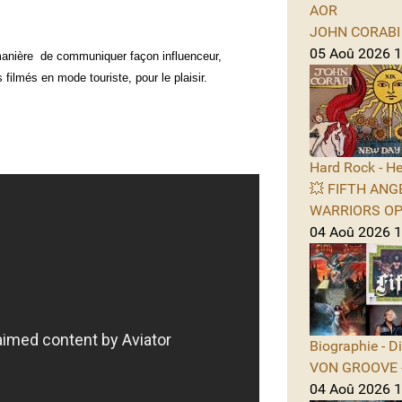
AOR
JOHN CORABI -
05 Aoû 2026 11
nière de communiquer façon influenceur,
filmés en mode touriste, pour le plaisir.
Hard Rock - He
💥 FIFTH ANGE
WARRIORS OPE
04 Aoû 2026 1
Biographie - D
VON GROOVE -
04 Aoû 2026 11