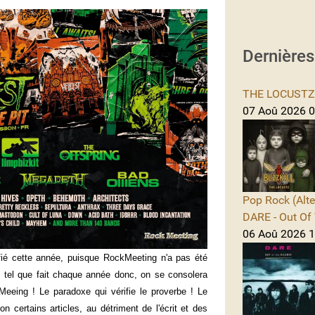
Dernière
THE LOCUSTZ -
07 Aoû 2026 0
Pop Rock (Alte
DARE - Out Of 
06 Aoû 2026 1
ifié cette année, puisque RockMeeting n'a pas été
é tel que fait chaque année donc, on se consolera
Meeing ! Le paradoxe qui vérifie le proverbe ! Le
on certains articles, au détriment de l'écrit et des