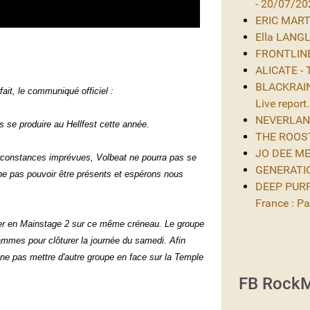
- 20/07/20
ERIC MARTIN
Ella LANGL
FRONTLINE 
ALICATE - 
BLACKRAIN 
fait, le communiqué officiel :
Live report.
NEVERLAND 
 se produire au Hellfest cette année.
THE ROOST 
JO DEE MES
rconstances imprévues, Volbeat ne pourra pas se
GENERATIO
 pas pouvoir être présents et espérons nous
DEEP PURPL
France : Par
r en Mainstage 2 sur ce même créneau. Le groupe
ammes pour clôturer la journée du samedi. Afin
e ne pas mettre d'autre groupe en face sur la Temple
FB RockM