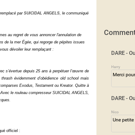
 remplacé par
SUICIDAL ANGELS
, le communiqué
Comment
es au regret de vous annoncer l'annulation de
de la mer Égée, qui regorge de pépites issues
ous dévoiler leur remplaçant :
DARE - Ou
Harry
grec s’évertue depuis 25 ans à perpétuer l’œuvre de
Merci pour
Un thrash évidemment d’obédience old school mais
comparses Exodus, Testament ou Kreator. Quitte à
eurs. Avec le rouleau compresseur SUICIDAL ANGELS,
DARE - Ou
cques.
Nico
Une petite
ué officiel :