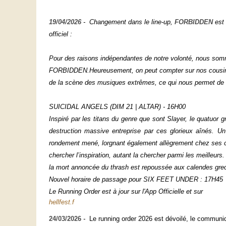
19/04/2026
- Changement dans le line-up,
FORBIDDEN
est
officiel :
Pour des raisons indépendantes de notre volonté, nous somm
FORBIDDEN.Heureusement, on peut compter sur nos cousins 
de la scène des musiques extrêmes, ce qui nous permet de v
SUICIDAL ANGELS (DIM 21 | ALTAR) - 16H00
Inspiré par les titans du genre que sont Slayer, le quatuor 
destruction massive entreprise par ces glorieux aînés. 
rondement mené, lorgnant également allègrement chez ses 
chercher l’inspiration, autant la chercher parmi les meill
la mort annoncée du thrash est repoussée aux calendes gre
Nouvel horaire de passage pour SIX FEET UNDER : 17H45
Le Running Order est à jour sur l'App Officielle et sur
hellfest.f
24/03/2026
-
Le running order 2026 est dévoilé, le communiq