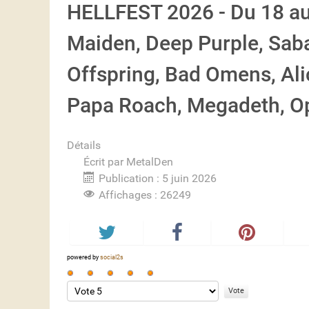
HELLFEST 2026 - Du 18 au 
Maiden, Deep Purple, Saba
Offspring, Bad Omens, Ali
Papa Roach, Megadeth, Ope
Détails
Écrit par
MetalDen
Publication : 5 juin 2026
Affichages : 26249
powered by
social2s
Vote
utilisateur:
Veuillez
5
/
5
voter