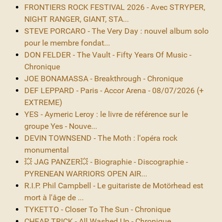
FRONTIERS ROCK FESTIVAL 2026 - Avec STRYPER,
NIGHT RANGER, GIANT, STA...
STEVE PORCARO - The Very Day : nouvel album solo
pour le membre fondat...
DON FELDER - The Vault - Fifty Years Of Music -
Chronique
JOE BONAMASSA - Breakthrough - Chronique
DEF LEPPARD - Paris - Accor Arena - 08/07/2026 (+
EXTREME)
YES - Aymeric Leroy : le livre de référence sur le
groupe Yes - Nouve...
DEVIN TOWNSEND - The Moth : l'opéra rock
monumental
💥 JAG PANZER💥 - Biographie - Discographie -
PYRENEAN WARRIORS OPEN AIR...
R.I.P. Phil Campbell - Le guitariste de Motörhead est
mort à l'âge de ...
TYKETTO - Closer To The Sun - Chronique
CHEAP TRICK - All Washed Up - Chronique