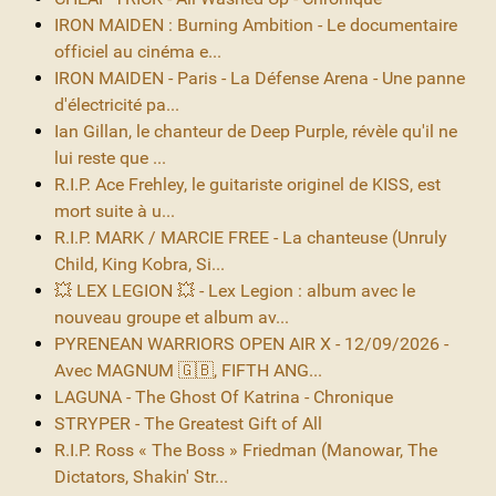
IRON MAIDEN : Burning Ambition - Le documentaire
officiel au cinéma e...
IRON MAIDEN - Paris - La Défense Arena - Une panne
d'électricité pa...
Ian Gillan, le chanteur de Deep Purple, révèle qu'il ne
lui reste que ...
R.I.P. Ace Frehley, le guitariste originel de KISS, est
mort suite à u...
R.I.P. MARK / MARCIE FREE - La chanteuse (Unruly
Child, King Kobra, Si...
💥 LEX LEGION 💥 - Lex Legion : album avec le
nouveau groupe et album av...
PYRENEAN WARRIORS OPEN AIR X - 12/09/2026 -
Avec MAGNUM 🇬🇧, FIFTH ANG...
LAGUNA - The Ghost Of Katrina - Chronique
STRYPER - The Greatest Gift of All
R.I.P. Ross « The Boss » Friedman (Manowar, The
Dictators, Shakin' Str...