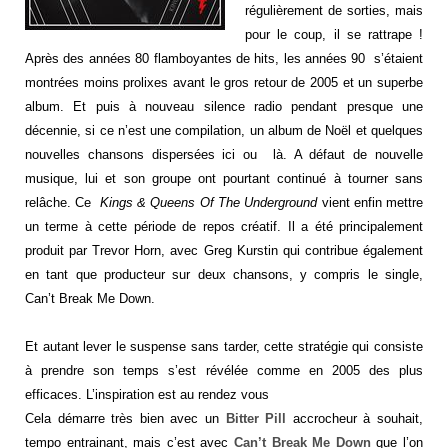
régulièrement de sorties, mais
pour le coup, il se rattrape !
Après des
années 80
flamboyantes de hits
, l
es années 90
s’étaient
montrées moins prolixes avant le gros retour
de
2005
et un superbe
album
.
Et puis à nouveau silence radio pendant presque une
décennie
, si ce n’est une
compilation,
un album de Noël
et
quelques
nouvelles chansons
dispersées
ici ou là.
A défaut de nouvelle
musique, lui et son
groupe ont pourtant continué à
tourner
sans
relâche.
Ce
Kings &
Queens Of
The Underground
vient enfin mettre
un terme à cette période de repos créatif
. Il a été principalement
produit par Trevor Horn, avec Greg Kurstin qui contribue également
en tant que producteur sur deux chansons, y compris le single,
Can’t Break Me Down.
Et autant lever le suspense sans tarder, cette stratégie qui consiste
à prendre son temps s’est révélée comme en 2005 des plus
efficaces. L’inspiration est au rendez vous
Cela démarre très bien avec un
Bitter Pill
accrocheur à souhait,
tempo entrainant, mais c’est avec
Can’t Break Me Down
que l’on