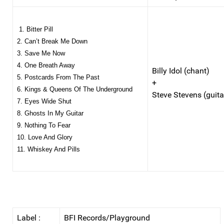
1. Bitter Pill
2. Can’t Break Me Down
3. Save Me Now
4. One Breath Away
Billy Idol (chant)
5. Postcards From The Past
+
6. Kings & Queens Of The Underground
Steve Stevens (guita
7. Eyes Wide Shut
8. Ghosts In My Guitar
9. Nothing To Fear
10. Love And Glory
11. Whiskey And Pills
Label :
BFI Records/Playground