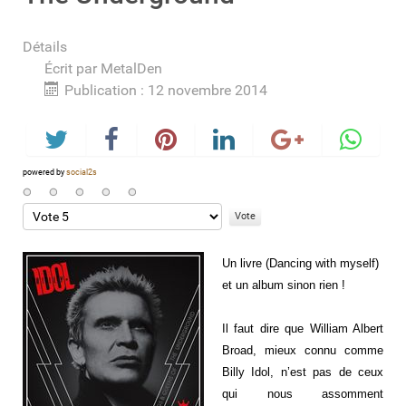
Détails
Écrit par
MetalDen
Publication : 12 novembre 2014
powered by
social2s
Veuillez
voter
Un livre (
Dancing with myself)
et un album sinon rien !
Il faut dire que
William
Albert
Broad
,
mieux connu comme
Billy Idol
, n’est pas de ceux
qui nous assomment