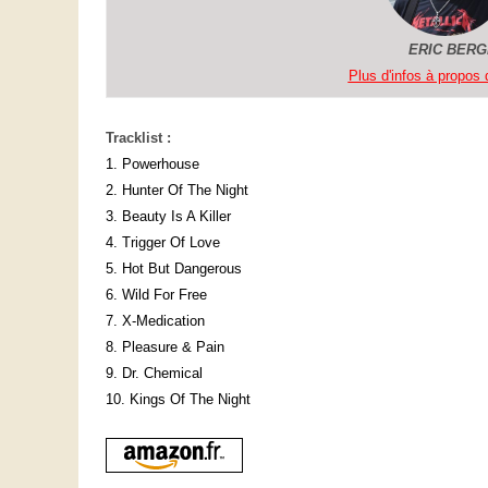
ERIC BER
Plus d'infos à propos d
Tracklist :
1. Powerhouse
2. Hunter Of The Night
3. Beauty Is A Killer
4. Trigger Of Love
5. Hot But Dangerous
6. Wild For Free
7. X-Medication
8. Pleasure & Pain
9. Dr. Chemical
10. Kings Of The Night