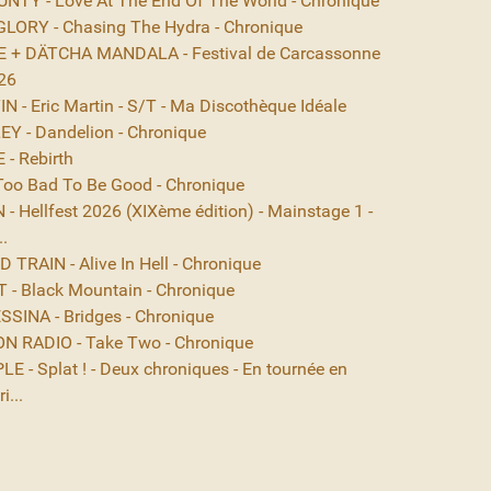
NTY - Love At The End Of The World - Chronique
ORY - Chasing The Hydra - Chronique
 + DÄTCHA MANDALA - Festival de Carcassonne
26
 - Eric Martin - S/T - Ma Discothèque Idéale
EY - Dandelion - Chronique
- Rebirth
Too Bad To Be Good - Chronique
- Hellfest 2026 (XIXème édition) - Mainstage 1 -
..
TRAIN - Alive In Hell - Chronique
- Black Mountain - Chronique
SINA - Bridges - Chronique
N RADIO - Take Two - Chronique
E - Splat ! - Deux chroniques - En tournée en
i...