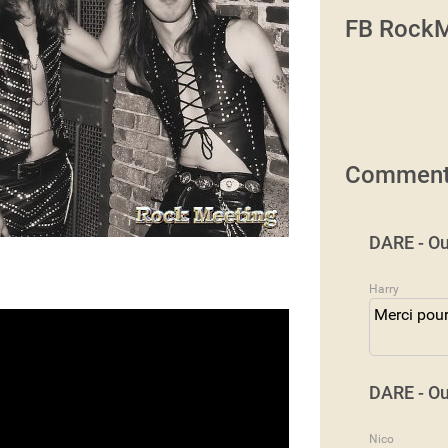
FB RockM
Comment
DARE - Ou
Harry
Merci pour
DARE - Ou
Nico