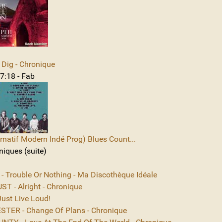
Dig - Chronique
7:18 - Fab
rnatif Modern Indé Prog) Blues Count...
niques (suite)
 - Trouble Or Nothing - Ma Discothèque Idéale
T - Alright - Chronique
ust Live Loud!
TER - Change Of Plans - Chronique