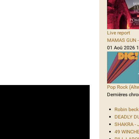
Live report
MAMAS GUN - 
01 Aoû 2026 1
Pop Rock (Alte
Dernières chro
Robin beck
DEADLY DUS
SHAKRA - J
49 WINCHES