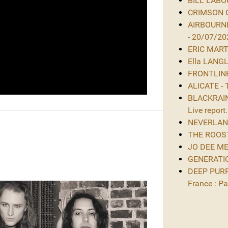
BILL LABOU
CRIMSON GL
AIRBOURNE
- 20/07/20
ERIC MARTIN
Ella LANGL
FRONTLINE 
ALICATE - 
BLACKRAIN 
Live report.
NEVERLAND 
THE ROOST 
JO DEE MES
GENERATIO
DEEP PURPL
France : Par