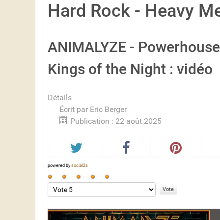
Hard Rock - Heavy Me
ANIMALYZE - Powerhouse 
Kings of the Night : vidéo
Détails
Écrit par
Eric Berger
Publication : 22 août 2025
powered by
social2s
Vote
utilisateur:
Veuillez
5
/
5
voter