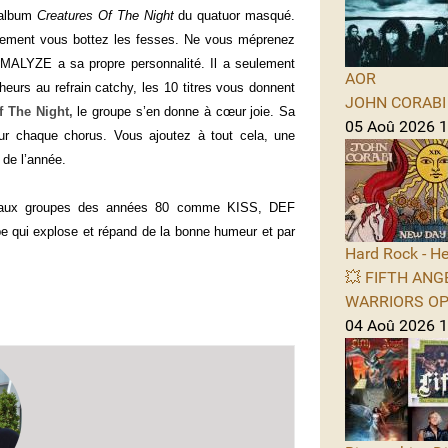
’album
Creatures Of The Night
du quatuor masqué.
ement vous bottez les fesses. Ne vous méprenez
NIMALYZE a sa propre personnalité. Il a seulement
AOR
eurs au refrain catchy, les 10 titres vous donnent
JOHN CORABI -
f The Night,
le groupe s’en donne à cœur joie. Sa
05 Aoû 2026 11
ur chaque chorus. Vous ajoutez à tout cela, une
 de l’année.
 aux groupes des années 80 comme KISS, DEF
ui explose et répand de la bonne humeur et par
Hard Rock - He
💥 FIFTH ANGE
WARRIORS OPE
04 Aoû 2026 1