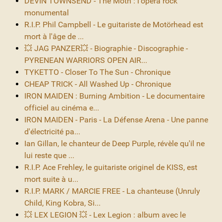
DEVIN TOWNSEND - The Moth : l'opéra rock
monumental
R.I.P. Phil Campbell - Le guitariste de Motörhead est
mort à l'âge de ...
💥 JAG PANZER💥 - Biographie - Discographie -
PYRENEAN WARRIORS OPEN AIR...
TYKETTO - Closer To The Sun - Chronique
CHEAP TRICK - All Washed Up - Chronique
IRON MAIDEN : Burning Ambition - Le documentaire
officiel au cinéma e...
IRON MAIDEN - Paris - La Défense Arena - Une panne
d'électricité pa...
Ian Gillan, le chanteur de Deep Purple, révèle qu'il ne
lui reste que ...
R.I.P. Ace Frehley, le guitariste originel de KISS, est
mort suite à u...
R.I.P. MARK / MARCIE FREE - La chanteuse (Unruly
Child, King Kobra, Si...
💥 LEX LEGION 💥 - Lex Legion : album avec le