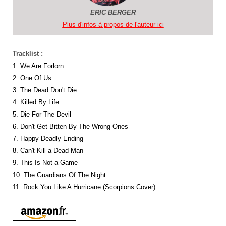
ERIC BERGER
Plus d'infos à propos de l'auteur ici
Tracklist :
1. We Are Forlorn
2. One Of Us
3. The Dead Don't Die
4. Killed By Life
5. Die For The Devil
6. Don't Get Bitten By The Wrong Ones
7. Happy Deadly Ending
8. Can't Kill a Dead Man
9. This Is Not a Game
10. The Guardians Of The Night
11. Rock You Like A Hurricane (Scorpions Cover)