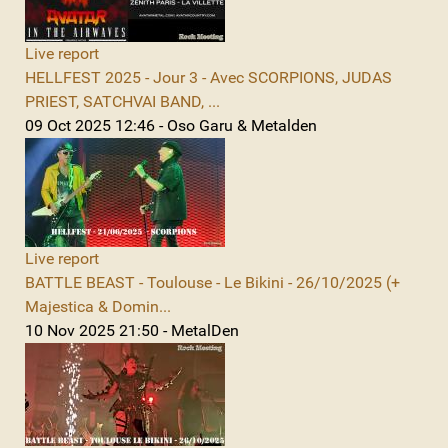
Live report
HELLFEST 2025 - Jour 3 - Avec SCORPIONS, JUDAS
PRIEST, SATCHVAI BAND, ...
09 Oct 2025 12:46 - Oso Garu & Metalden
Live report
BATTLE BEAST - Toulouse - Le Bikini - 26/10/2025 (+
Majestica & Domin...
10 Nov 2025 21:50 - MetalDen