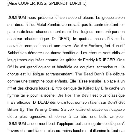
(Alice COOPER, KISS, SPLIKNOT, LORDI…).
DOMINUM nous présente ici son second album. Le groupe selon
ses dires fait du Metal Zombie. Je ne vais pas le contredire tant les
paroles de leurs chansons sont morbides. Toujours emmené par son
chanteur charismatique Dr DEAD, le quatuor nous délivre dix
nouvelles compositions et une cover.
We Are Forlorn
, fort d’un riff
Sabbathien démarre une danse horrifique. Les chœurs sont virils et
les guitares aiguisées comme les griffes de Freddy KRUEGER.
One
Of Us
est grandiloquent et bénéficie de couplets accrocheurs. Le
chorus est lui épique et transcendant.
The Dead Don’t Die
débute
comme une comptine pour enfants. Elle laisse ensuite la place à un
riff et des chœurs lourds. L’intro celtique de
Killed By Life
cache un
hymne taillé pour la scène.
Die For The Devil
est plus classique
mais efficace. Dr DEAD démontre tout son son talent sur
Don’t Get
Bitten By The Wrong Ones
. Sa voix claire et suave est capable
d’être plus agressive et donne à ce titre une belle ampleur.
DOMINUM a une recette et l’applique tout au long de ce disque. A
travers des ambiances plus ou moins lugubres, il illumine le tout par