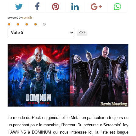
powered by
social2s
Vote
utilisateur:
Veuillez
4
/
5
voter
Le monde du Rock en général et le Metal en particulier a toujours eu
un penchant pour le macabre, l’horreur. Du précurseur Screamin’ Jay
HAWKINS à DOMINUM qui nous intéresse ici, la liste est longue