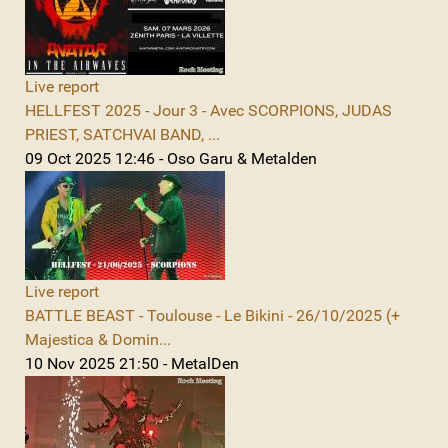
Live report
HELLFEST 2025 - Jour 3 - Avec SCORPIONS, JUDAS
PRIEST, SATCHVAI BAND, ...
09 Oct 2025 12:46 - Oso Garu & Metalden
Live report
BATTLE BEAST - Toulouse - Le Bikini - 26/10/2025 (+
Majestica & Domin...
10 Nov 2025 21:50 - MetalDen