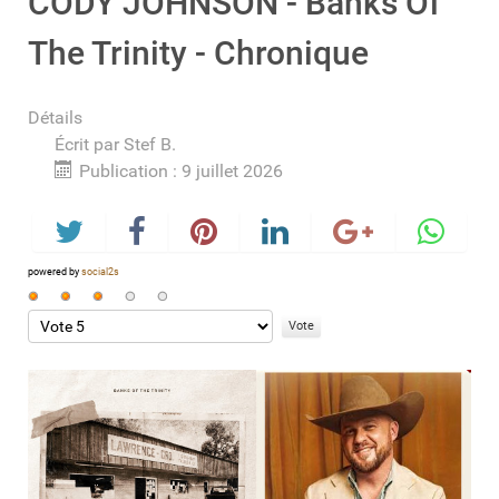
CODY JOHNSON - Banks Of
The Trinity - Chronique
Détails
Écrit par
Stef B.
Publication : 9 juillet 2026
powered by
social2s
Vote
utilisateur:
Veuillez
3
/
5
voter