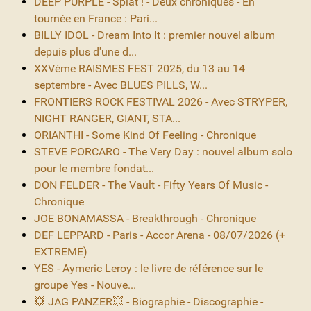
DEEP PURPLE - Splat ! - Deux chroniques - En
tournée en France : Pari...
BILLY IDOL - Dream Into It : premier nouvel album
depuis plus d'une d...
XXVème RAISMES FEST 2025, du 13 au 14
septembre - Avec BLUES PILLS, W...
FRONTIERS ROCK FESTIVAL 2026 - Avec STRYPER,
NIGHT RANGER, GIANT, STA...
ORIANTHI - Some Kind Of Feeling - Chronique
STEVE PORCARO - The Very Day : nouvel album solo
pour le membre fondat...
DON FELDER - The Vault - Fifty Years Of Music -
Chronique
JOE BONAMASSA - Breakthrough - Chronique
DEF LEPPARD - Paris - Accor Arena - 08/07/2026 (+
EXTREME)
YES - Aymeric Leroy : le livre de référence sur le
groupe Yes - Nouve...
💥 JAG PANZER💥 - Biographie - Discographie -