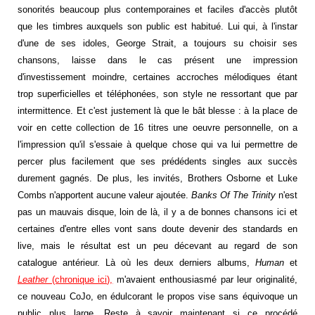
sonorités beaucoup plus contemporaines et faciles d'accès plutôt
que les timbres auxquels son public est habitué. Lui qui, à l'instar
d'une de ses idoles, George Strait, a toujours su choisir ses
chansons, laisse dans le cas présent une impression
d'investissement moindre, certaines accroches mélodiques étant
trop superficielles et téléphonées, son style ne ressortant que par
intermittence. Et c'est justement là que le bât blesse : à la place de
voir en cette collection de 16 titres une oeuvre personnelle, on a
l'impression qu'il s'essaie à quelque chose qui va lui permettre de
percer plus facilement que ses prédédents singles aux succès
durement gagnés. De plus, les invités, Brothers Osborne et Luke
Combs n'apportent aucune valeur ajoutée.
Banks Of The Trinity
n'est
pas un mauvais disque, loin de là, il y a de bonnes chansons ici et
certaines d'entre elles vont sans doute devenir des standards en
live, mais le résultat est un peu décevant au regard de son
catalogue antérieur. Là où les deux derniers albums,
Human
et
Leather
(chronique ici),
m'avaient enthousiasmé par leur originalité,
ce nouveau CoJo, en édulcorant le propos vise sans équivoque un
public plus large. Reste à savoir maintenant si ce procédé