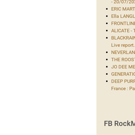
- 20/07/20
ERIC MARTIN
Ella LANGL
FRONTLINE 
ALICATE - 
BLACKRAIN 
Live report.
NEVERLAND 
THE ROOST 
JO DEE MES
GENERATIO
DEEP PURPL
France : Par
FB RockM