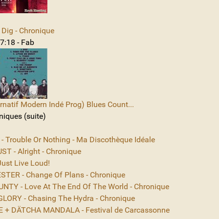
Dig - Chronique
7:18 - Fab
rnatif Modern Indé Prog) Blues Count...
niques (suite)
 - Trouble Or Nothing - Ma Discothèque Idéale
T - Alright - Chronique
ust Live Loud!
TER - Change Of Plans - Chronique
NTY - Love At The End Of The World - Chronique
ORY - Chasing The Hydra - Chronique
 + DÄTCHA MANDALA - Festival de Carcassonne