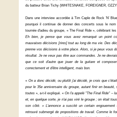
du batteur Brian Tichy (WHITESNAKE, FOREIGNER, OZZY 
Dans une interview accordée à Tim Caple de Rock 'N' Blu
pourquoi il continue de donner des concerts sous le no
tournée d'adieu du groupe, « The Final Ride », célébrant le
Eh bien, je pense que vous avez remarqué un point co
mauvaises décisions [rires] tout au long de ma vie. Des dé
prenne vos décisions à votre place. Alors, si je peux vous do
résultat. Je ne veux pas être aux commandes. Je ne devrais 
que ce soit d'autre que jouer de la guitare et composer.
correctement et d'être intelligent, mais bon.
«
On a donc décidé, ou plutôt j'ai décidé, je crois que c'éta
pour le 35e anniversaire du groupe, autant finir en beauté, 
toutes
», a-t-il expliqué. «
On l'a appelé "The Final Ride" – la 
et, en quelque sorte, je n'ai pas viré le groupe ; on était to
son côté. » L'annonce a suscité un certain engouement e
retrouvé submergé de propositions de travail. Comme le fo