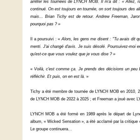
arrêter les tournées de LYNCH MOB. Il m'a dit : « Allez, r
continué. On est toujours en tournée, on sort toujours des al
mais… Brian Tichy est de retour. Andrew Freeman, Jaron
pourquoi pas ? »
Il a poursuivi : «
Alors, les gens me disent : "Tu avais dit 
menti. J'ai changé d'avis. Je suis désolé. Poursuivez-moi e
qu'est-ce que vous voulez que je vous dise ? »
«
Voilà, c'est comme ça. Je prends des décisions un peu b
réfléchir. Et puis, on en est là.
»
Tichy a été membre de tournée de LYNCH MOB en 2010, 2012
de LYNCH MOB de 2022 à 2025 ; et Freeman a joué avec 
LYNCH MOB a été formé en 1989 après le départ de Lyn
album, « Wicked Sensation », a été acclamé par la critique et
Le groupe continuera…