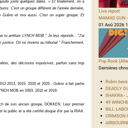
ajoute juste quelques dates. » Et finalement, on a
bums. C'est un groupe différent de l'année dernière,
Live report
 Gulino et moi aussi. C'est un super groupe. Et
MAMAS GUN - 
01 Aoû 2026 1
que tu arrêtais LYNCH MOB." Je leur réponds : "J'ai
n justice. On se reverra au tribunal." Franchement,
Pop Rock (Alte
êtes, des décisions impulsives, parfois sans trop
Dernières chro
Robin beck
-2013, 2015, 2020 et 2025 ; Gulino a fait partie
DEADLY DUS
LYNCH MOB en 2003, 2010 et 2019.
SHAKRA - J
49 WINCHES
ch de son ancien groupe, DOKKEN. Leur premier
BILL LABOU
 le public et a été certifié disque d'or par la RIAA.
CRIMSON GL
AIRBOURNE