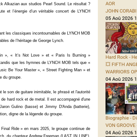
AOR
k Alkazian aux studios Pearl Sound. Le résultat ?
JOHN CORABI -
rute et l’énergie d’un véritable concert de LYNCH
05 Aoû 2026 11
mêlant les classiques incontournables de LYNCH MOB
ables de l’héritage de George Lynch.
ain », « It’s Not Love » et « Paris Is Burning »
Hard Rock - He
nt, tandis que les hymnes de LYNCH MOB tels que «
💥 FIFTH ANGE
usic Be Your Master », « Street Fighting Man » et
WARRIORS OPE
ce du groupe.
04 Aoû 2026 1
e son de guitare inimitable, le phrasé et l'autorité
s de hard rock et de metal. Il est accompagné d'une
Jaron Gulino (basse) et Jimmy D'Anda (batterie),
tion, digne de la légende du groupe.
Biographie - D
VON GROOVE -
Final Ride » en mars 2025, le groupe continue de
04 Aoû 2026 11
nch, du chanteur Andrew Freeman (LAST IN LINE),