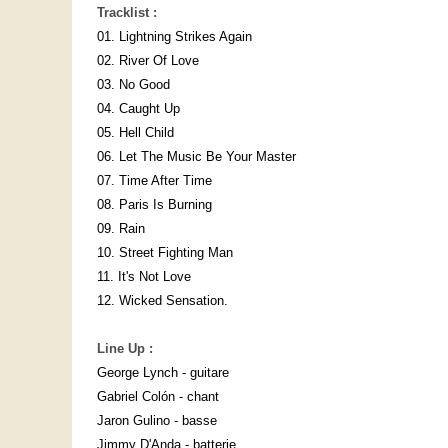
Tracklist :
01. Lightning Strikes Again
02. River Of Love
03. No Good
04. Caught Up
05. Hell Child
06. Let The Music Be Your Master
07. Time After Time
08. Paris Is Burning
09. Rain
10. Street Fighting Man
11. It's Not Love
12. Wicked Sensation.
Line Up :
George Lynch - guitare
Gabriel Colón - chant
Jaron Gulino - basse
Jimmy D'Anda - batterie