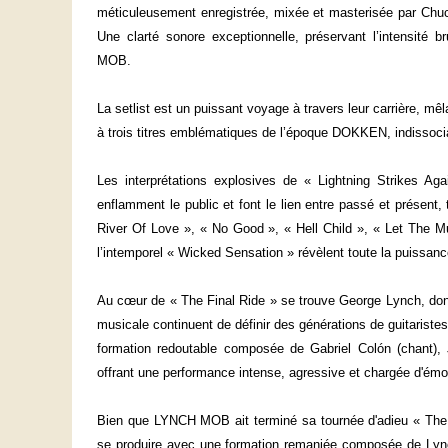
méticuleusement enregistrée, mixée et masterisée par Chuc
Une clarté sonore exceptionnelle, préservant l’intensité b
MOB.
La setlist est un puissant voyage à travers leur carrière, 
à trois titres emblématiques de l’époque DOKKEN, indissoci
Les interprétations explosives de « Lightning Strikes Ag
enflamment le public et font le lien entre passé et prése
River Of Love », « No Good », « Hell Child », « Let The M
l’intemporel « Wicked Sensation » révèlent toute la puissan
Au cœur de « The Final Ride » se trouve George Lynch, dont l
musicale continuent de définir des générations de guitariste
formation redoutable composée de Gabriel Colón (chant), 
offrant une performance intense, agressive et chargée d'émo
Bien que LYNCH MOB ait terminé sa tournée d'adieu « The 
se produire avec une formation remaniée composée de Ly