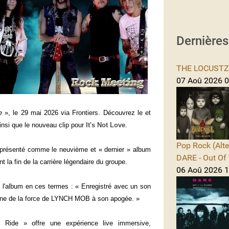
Dernière
THE LOCUSTZ -
07 Aoû 2026 0
e
», le 29 mai 2026 via Frontiers. Découvrez le et
ainsi que le nouveau clip pour
It's Not Love
.
Pop Rock (Alte
présenté comme le neuvième et « dernier » album
DARE - Out Of 
a fin de la carrière légendaire du groupe.
06 Aoû 2026 1
 l'album en ces termes : « Enregistré avec un son
moigne de la force de LYNCH MOB à son apogée. »
 Ride » offre une expérience live immersive,