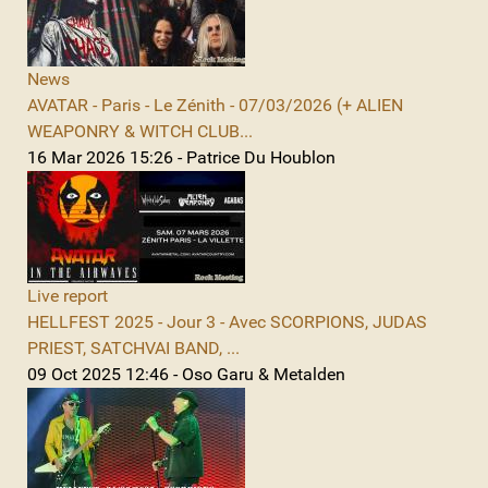
News
AVATAR - Paris - Le Zénith - 07/03/2026 (+ ALIEN
WEAPONRY & WITCH CLUB...
16 Mar 2026 15:26 - Patrice Du Houblon
Live report
HELLFEST 2025 - Jour 3 - Avec SCORPIONS, JUDAS
PRIEST, SATCHVAI BAND, ...
09 Oct 2025 12:46 - Oso Garu & Metalden