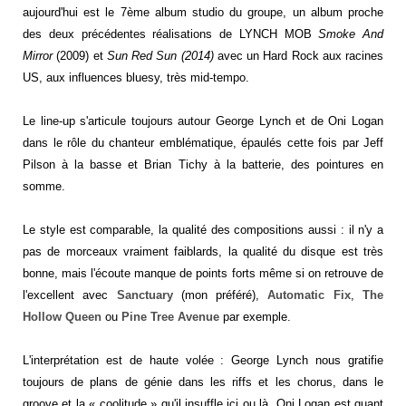
aujourd'hui est le 7ème album studio du groupe, un album proche
des deux précédentes réalisations de LYNCH MOB
Smoke And
Mirror
(2009) et
Sun Red Sun (2014)
avec un Hard Rock aux racines
US, aux influences bluesy, très mid-tempo.
Le line-up s'articule toujours autour George Lynch et de Oni Logan
dans le rôle du chanteur emblématique, épaulés cette fois par Jeff
Pilson à la basse et Brian Tichy à la batterie, des pointures en
somme.
Le style est comparable, la qualité des compositions aussi : il n'y a
pas de morceaux vraiment faiblards, la qualité du disque est très
bonne, mais l'écoute manque de points forts même si on retrouve de
l'excellent avec
Sanctuary
(mon préféré),
Automatic Fix
,
The
Hollow Queen
ou
Pine Tree Avenue
par exemple.
L'interprétation est de haute volée : George Lynch nous gratifie
toujours de plans de génie dans les riffs et les chorus, dans le
groove et la « coolitude » qu'il insuffle ici ou là. Oni Logan est quant