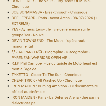
DON FELDER - The Vault - Fifty Years Of Music -
Chronique
JOE BONAMASSA - Breakthrough - Chronique
DEF LEPPARD - Paris - Accor Arena - 08/07/2026 (+
EXTREME)
YES - Aymeric Leroy : le livre de référence sur le
groupe Yes - Nouve...
DEVIN TOWNSEND - The Moth : l'opéra rock
monumental
💥 JAG PANZER💥 - Biographie - Discographie -
PYRENEAN WARRIORS OPEN AIR...
R.I.P. Phil Campbell - Le guitariste de Motörhead est
mort à l'âge de ...
TYKETTO - Closer To The Sun - Chronique
CHEAP TRICK - All Washed Up - Chronique
IRON MAIDEN : Burning Ambition - Le documentaire
officiel au cinéma e...
IRON MAIDEN - Paris - La Défense Arena - Une panne
d'électricité pa...