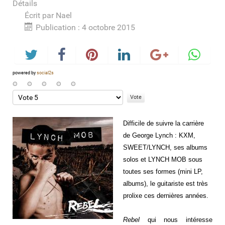
Détails
Écrit par
Nael
Publication : 4 octobre 2015
powered by
social2s
Veuillez
voter
Difficile de suivre la carrière
de George Lynch : KXM,
SWEET/LYNCH, ses albums
solos et LYNCH MOB sous
toutes ses formes (mini LP,
albums), le guitariste est très
prolixe ces dernières années.
Rebel
qui nous intéresse