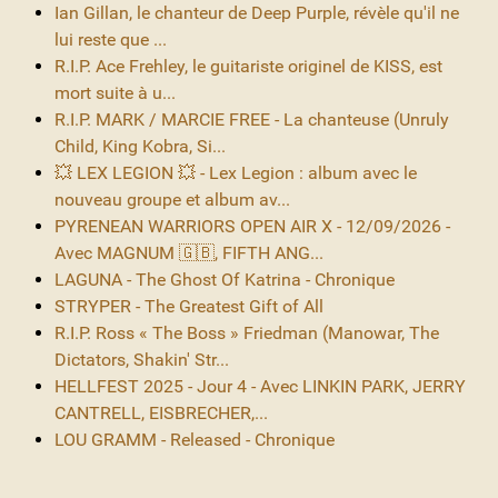
Ian Gillan, le chanteur de Deep Purple, révèle qu'il ne
lui reste que ...
R.I.P. Ace Frehley, le guitariste originel de KISS, est
mort suite à u...
R.I.P. MARK / MARCIE FREE - La chanteuse (Unruly
Child, King Kobra, Si...
💥 LEX LEGION 💥 - Lex Legion : album avec le
nouveau groupe et album av...
PYRENEAN WARRIORS OPEN AIR X - 12/09/2026 -
Avec MAGNUM 🇬🇧, FIFTH ANG...
LAGUNA - The Ghost Of Katrina - Chronique
STRYPER - The Greatest Gift of All
R.I.P. Ross « The Boss » Friedman (Manowar, The
Dictators, Shakin' Str...
HELLFEST 2025 - Jour 4 - Avec LINKIN PARK, JERRY
CANTRELL, EISBRECHER,...
LOU GRAMM - Released - Chronique