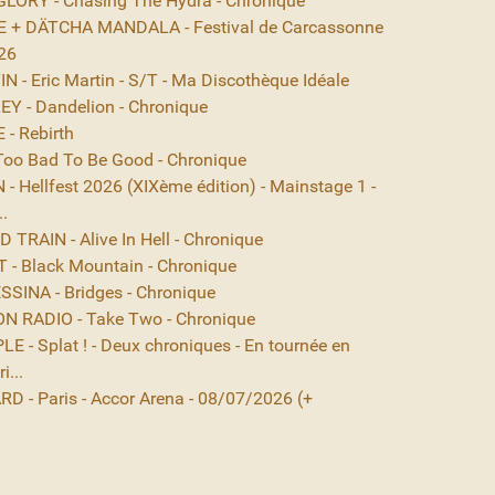
ORY - Chasing The Hydra - Chronique
 + DÄTCHA MANDALA - Festival de Carcassonne
26
 - Eric Martin - S/T - Ma Discothèque Idéale
EY - Dandelion - Chronique
- Rebirth
Too Bad To Be Good - Chronique
- Hellfest 2026 (XIXème édition) - Mainstage 1 -
..
TRAIN - Alive In Hell - Chronique
- Black Mountain - Chronique
SINA - Bridges - Chronique
N RADIO - Take Two - Chronique
E - Splat ! - Deux chroniques - En tournée en
i...
D - Paris - Accor Arena - 08/07/2026 (+