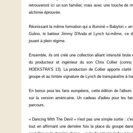
retrouveront ici un son familier, mais avec une touche de m
alchimie éprouvée.
Réunissant la même formation qui a illuminé « Babylon » en 
Gulino, le batteur Jimmy D'Anda et Lynch lui-même, ce der
jouant à plein régime.
Ensemble, ils ont créé une collection alliant intensité brute 
du producteur et ingénieur du son Chris Collier (co
HOEKSTRA'S 13). La production de Collier apporte clarté e
groupe et au timbre signature de Lynch de transparaître à t
En bonus pour les fans européens, cette édition de l'album i
sur la version américaine. Un cadeau d'adieu pour les fa
parcours.
« Dancing With The Devil » n'est pas une simple sortie : c'e
tout en affirmant une dernière fois la place du groupe dan