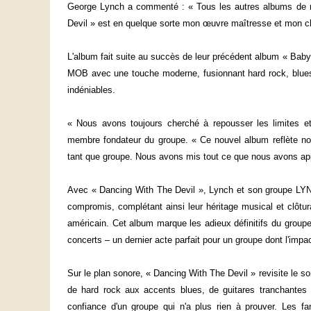
George Lynch a commenté : « Tous les autres albums de m
Devil » est en quelque sorte mon œuvre maîtresse et mon c
L'album fait suite au succès de leur précédent album « Bab
MOB avec une touche moderne, fusionnant hard rock, blues
indéniables.
« Nous avons toujours cherché à repousser les limites et
membre fondateur du groupe. « Ce nouvel album reflète notr
tant que groupe. Nous avons mis tout ce que nous avons app
Avec « Dancing With The Devil », Lynch et son groupe LY
compromis, complétant ainsi leur héritage musical et clôtura
américain. Cet album marque les adieux définitifs du groupe,
concerts – un dernier acte parfait pour un groupe dont l'impact
Sur le plan sonore, « Dancing With The Devil » revisite le
de hard rock aux accents blues, de guitares tranchantes e
confiance d'un groupe qui n'a plus rien à prouver. Les 