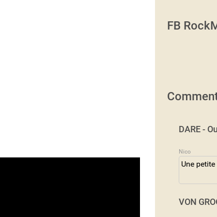
FB RockM
Comment
DARE - Ou
Nico
Une petite
VON GROO