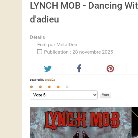
LYNCH MOB - Dancing With
d'adieu
Détails
Écrit par
MetalDen
Publication : 28 novembre 2025
powered by
social2s
Vote
utilisateur:
Veuillez
4
/
5
voter