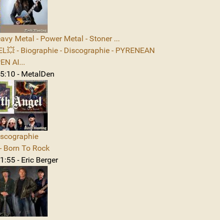
avy Metal - Power Metal - Stoner ...
L💥 - Biographie - Discographie - PYRENEAN
N AI...
5:10 - MetalDen
iscographie
 Born To Rock
:55 - Eric Berger