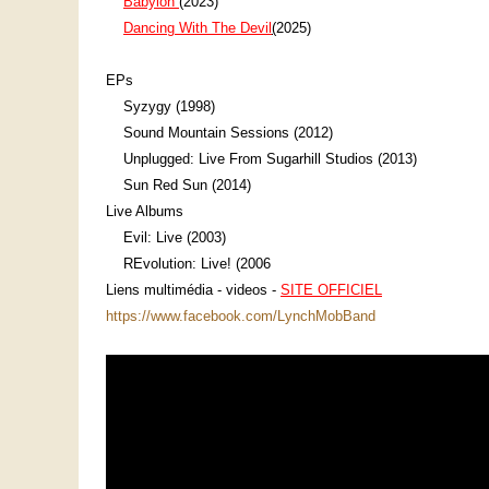
Babylon
(2023)
Dancing
With
The
Devil
(
2025
)
EPs
Syzygy (1998)
Sound Mountain Sessions (2012)
Unplugged: Live From Sugarhill Studios (2013)
Sun Red Sun (2014)
Live Albums
Evil: Live (2003)
REvolution: Live! (2006
Liens multimédia - videos -
SITE OFFICIEL
https://www.facebook.com/LynchMobBand