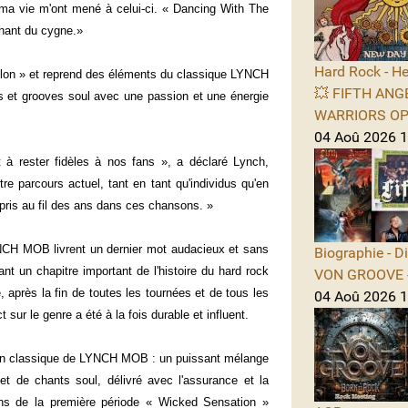
a vie m'ont mené à celui-ci. « Dancing With The
hant du cygne.»
Hard Rock - He
ylon » et reprend des éléments du classique LYNCH
💥 FIFTH ANGE
 et grooves soul avec une passion et une énergie
WARRIORS OPE
04 Aoû 2026 1
 à rester fidèles à nos fans », a déclaré Lynch,
e parcours actuel, tant en tant qu'individus qu'en
ris au fil des ans dans ces chansons. »
NCH MOB livrent un dernier mot audacieux et sans
Biographie - D
nt un chapitre important de l'histoire du hard rock
VON GROOVE -
 après la fin de toutes les tournées et de tous les
04 Aoû 2026 11
 sur le genre a été à la fois durable et influent.
 son classique de LYNCH MOB : un puissant mélange
t de chants soul, délivré avec l'assurance et la
fans de la première période « Wicked Sensation »