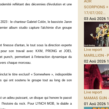
AOR
odernité reflétant des décennies d'évolution et une
SCORPIONS + A
17/07/202...
03 Aoû 2026 1
2023 : le chanteur Gabriel Colón, le bassiste Jaron
nier album studio capture l'alchimie d'un groupe
et finesse d'antan, le tout sous la direction experte
Live report
nnu pour son travail avec KXM, PRONG et JOEL
MARILLION - Po
t punch, permettant à l'interaction dynamique du
02 Aoû 2026 1
ravers chaque morceau.
nclut le titre exclusif « Somewhere », indisponible
ns qui ont soutenu le groupe tout au long de son
Live report
MAMAS GUN - 
st un adieu puissant, un disque qui honore le passé
01 Aoû 2026 1
s l'histoire du rock. Pour LYNCH MOB, le diable a