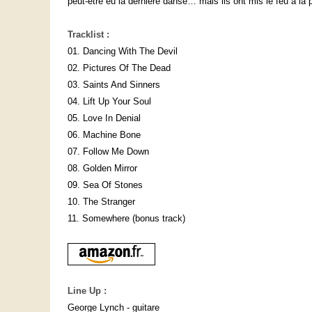
peut-être eu la dernière danse… mais ils ont mis le feu à la p
Tracklist :
01. Dancing With The Devil
02. Pictures Of The Dead
03. Saints And Sinners
04. Lift Up Your Soul
05. Love In Denial
06. Machine Bone
07. Follow Me Down
08. Golden Mirror
09. Sea Of Stones
10. The Stranger
11. Somewhere (bonus track)
Line Up :
George Lynch - guitare