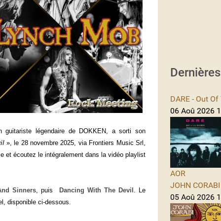
Dernière
DARE - Out Of 
06 Aoû 2026 1
guitariste légendaire de DOKKEN, a sorti son
il
», le 28 novembre 2025, via Frontiers Music Srl,
le et écoutez le intégralement dans la vidéo playlist
AOR
JOHN CORABI -
And Sinners
, puis
Dancing With The Devil
.
Le
05 Aoû 2026 11
el, disponible ci-dessous.