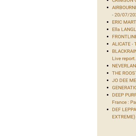
CRIMSON GL
AIRBOURNE
- 20/07/20
ERIC MARTIN
Ella LANGL
FRONTLINE 
ALICATE - 
BLACKRAIN 
Live report.
NEVERLAND 
THE ROOST 
JO DEE MES
GENERATIO
DEEP PURPL
France : Par
DEF LEPPAR
EXTREME)