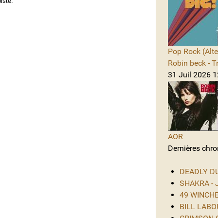
iste.
Pop Rock (Alte
Robin beck - T
31 Juil 2026 1
AOR
Dernières chro
DEADLY DUS
SHAKRA - J
49 WINCHES
BILL LABOU