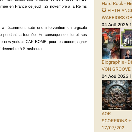
Hard Rock - He
tournée en France ce jeudi 27 novembre à la Reims
💥 FIFTH ANGE
WARRIORS OPE
04 Aoû 2026 1
 a récemment subi une intervention chirurgicale
re pendant la tournée. En conséquence, lui et ses
ore new-yorkais CAR BOMB, pour les accompagner
 12 décembre à Strasbourg.
Biographie - D
VON GROOVE -
04 Aoû 2026 11
AOR
SCORPIONS + A
17/07/202...