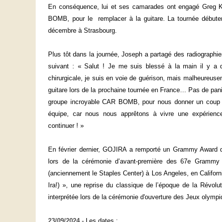
En conséquence, lui et ses camarades ont engagé Greg 
BOMB, pour le remplacer à la guitare. La tournée débute
décembre à Strasbourg.
Plus tôt dans la journée, Joseph a partagé des radiogra
suivant : « Salut ! Je me suis blessé à la main il y a 
chirurgicale, je suis en voie de guérison, mais malheureuse
guitare lors de la prochaine tournée en France… Pas de pani
groupe incroyable CAR BOMB, pour nous donner un coup d
équipe, car nous nous apprêtons à vivre une expérience
continuer ! »
En février dernier, GOJIRA a remporté un Grammy Award d
lors de la cérémonie d’avant-première des 67e Grammy 
(anciennement le Staples Center) à Los Angeles, en Califor
Ira!) », une reprise du classique de l’époque de la Révolu
interprétée lors de la cérémonie d'ouverture des Jeux olympi
23/09/2024
- Les dates :