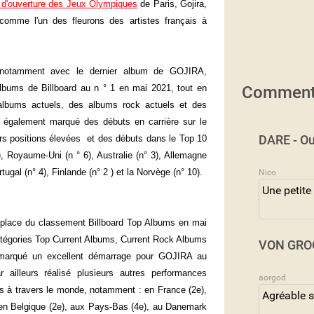
 d'ouverture des Jeux Olympiques
de Paris, Gojira,
comme l'un des fleurons des artistes français à
l, notamment avec le dernier album de GOJIRA,
albums de Billboard au n ° 1 en mai 2021, tout en
Comment
 albums actuels, des albums rock actuels et des
a également marqué des débuts en carrière sur le
DARE - Ou
urs positions élevées et des débuts dans le Top 10
 Royaume-Uni (n ° 6), Australie (n° 3), Allemagne
ugal (n° 4), Finlande (n° 2 ) et la Norvège (n° 10).
Nico
Une petite
re place du classement Billboard Top Albums en mai
atégories Top Current Albums, Current Rock Albums
VON GROO
marqué un excellent démarrage pour GOJIRA au
 ailleurs réalisé plusieurs autres performances
aorgod
 à travers le monde, notamment : en France (2e),
Agréable s
 en Belgique (2e), aux Pays-Bas (4e), au Danemark