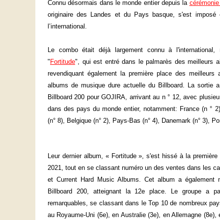
Connu désormais dans le monde entier depuis la
cérémonie
originaire des Landes et du Pays basque, s'est imposé 
l’international.
Le combo était déjà largement connu à l'internationa
"
Fortitude
", qui est entré dans le palmarès des meilleurs 
revendiquant également la première place des meilleurs
albums de musique dure actuelle du Billboard. La sortie 
Billboard 200 pour GOJIRA, arrivant au n ° 12, avec plusie
dans des pays du monde entier, notamment: France (n ° 2),
(n° 8), Belgique (n° 2), Pays-Bas (n° 4), Danemark (n° 3), Port
Leur dernier album, « Fortitude », s'est hissé à la premiè
2021, tout en se classant numéro un des ventes dans les c
et Current Hard Music Albums. Cet album a également 
Billboard 200, atteignant la 12e place. Le groupe a par
remarquables, se classant dans le Top 10 de nombreux pays
au Royaume-Uni (6e), en Australie (3e), en Allemagne (8e),