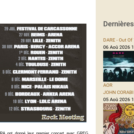
Dernière
DARE - Out Of 
06 Aoû 2026 1
AOR
JOHN CORABI -
05 Aoû 2026 11
JIRA
ont donné leur premier concert avec GREG