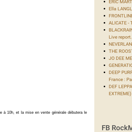
ERIC MARTIN
Ella LANGL
FRONTLINE 
ALICATE - 
BLACKRAIN 
Live report.
NEVERLAND 
THE ROOST 
JO DEE MES
GENERATIO
DEEP PURPL
France : Par
DEF LEPPAR
EXTREME)
e à 10h, et la mise en vente générale débutera le
FB RockM