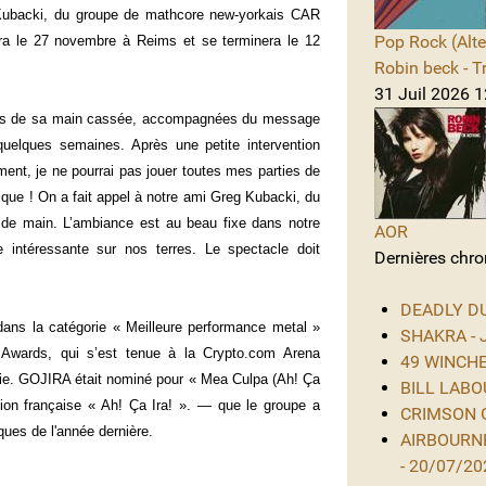
Kubacki, du groupe de mathcore new-yorkais CAR
Pop Rock (Alte
ra le 27 novembre à Reims et se terminera le 12
Robin beck - T
31 Juil 2026 1
phies de sa main cassée, accompagnées du message
quelques semaines. Après une petite intervention
ment, je ne pourrai pas jouer toutes mes parties de
que ! On a fait appel à notre ami Greg Kubacki, du
e main. L’ambiance est au beau fixe dans notre
AOR
 intéressante sur nos terres. Le spectacle doit
Dernières chro
DEADLY DUS
ans la catégorie « Meilleure performance metal »
SHAKRA - J
Awards, qui s’est tenue à la Crypto.com Arena
49 WINCHES
nie. GOJIRA était nominé pour « Mea Culpa (Ah! Ça
BILL LABOU
tion française « Ah! Ça Ira! ». — que le groupe a
CRIMSON GL
ques de l'année dernière.
AIRBOURNE
- 20/07/20