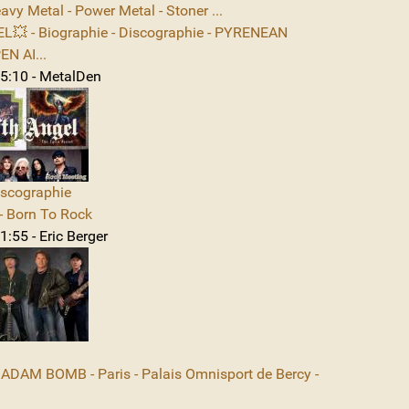
avy Metal - Power Metal - Stoner ...
L💥 - Biographie - Discographie - PYRENEAN
N AI...
5:10 - MetalDen
iscographie
 Born To Rock
:55 - Eric Berger
DAM BOMB - Paris - Palais Omnisport de Bercy -