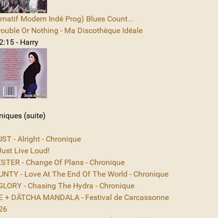
rnatif Modern Indé Prog) Blues Count...
rouble Or Nothing - Ma Discothèque Idéale
2:15 - Harry
niques (suite)
T - Alright - Chronique
ust Live Loud!
TER - Change Of Plans - Chronique
NTY - Love At The End Of The World - Chronique
ORY - Chasing The Hydra - Chronique
 + DÄTCHA MANDALA - Festival de Carcassonne
26