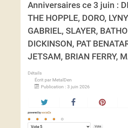
Anniversaires ce 3 juin 
THE HOPPLE, DORO, LYN
GABRIEL, SLAYER, BATHO
DICKINSON, PAT BENATA
JETSAM, BRIAN FERRY,
Détails
Écrit par
MetalDen
Publication : 3 juin 2026
powered by
social2s
Vote
utilisateur:
Veuillez
4
/
5