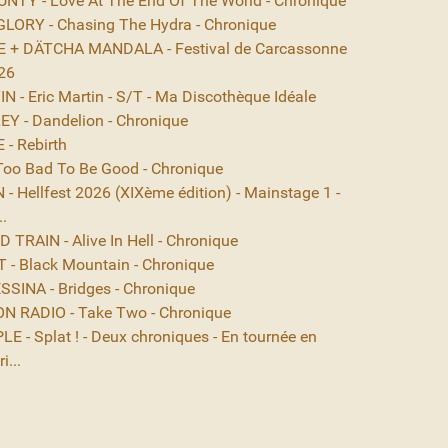
NTY - Love At The End Of The World - Chronique
ORY - Chasing The Hydra - Chronique
 + DÄTCHA MANDALA - Festival de Carcassonne
26
 - Eric Martin - S/T - Ma Discothèque Idéale
EY - Dandelion - Chronique
- Rebirth
Too Bad To Be Good - Chronique
- Hellfest 2026 (XIXème édition) - Mainstage 1 -
..
TRAIN - Alive In Hell - Chronique
- Black Mountain - Chronique
SINA - Bridges - Chronique
N RADIO - Take Two - Chronique
E - Splat ! - Deux chroniques - En tournée en
i...