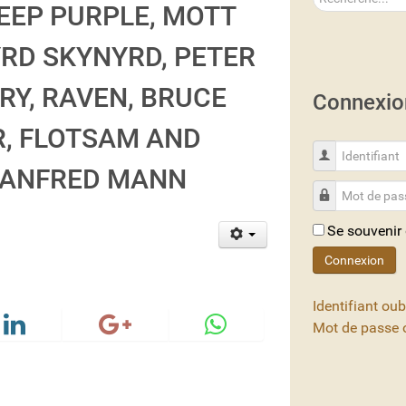
: DEEP PURPLE, MOTT
YRD SKYNYRD, PETER
RY, RAVEN, BRUCE
Connexio
R, FLOTSAM AND
Identifiant
 MANFRED MANN
Mot de passe
Se souvenir
Connexion
Identifiant oub
Mot de passe o