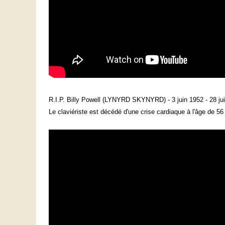
R.I.P. Billy Powell (LYNYRD SKYNYRD) - 3 juin 1952 - 28 ju
Le claviériste est décédé d'une crise cardiaque à l'âge de 5