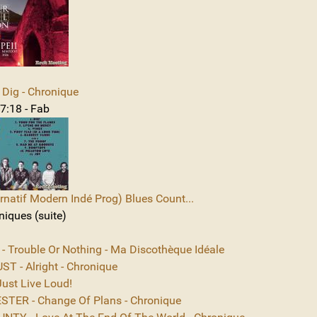
Dig - Chronique
7:18 - Fab
rnatif Modern Indé Prog) Blues Count...
niques (suite)
 - Trouble Or Nothing - Ma Discothèque Idéale
T - Alright - Chronique
ust Live Loud!
TER - Change Of Plans - Chronique