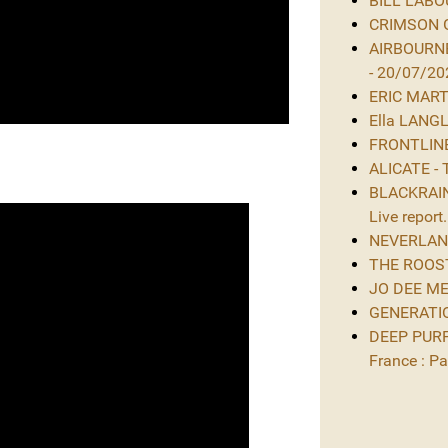
BILL LABOU
CRIMSON GL
AIRBOURNE
- 20/07/20
ERIC MARTIN
Ella LANGL
FRONTLINE 
ALICATE - 
BLACKRAIN 
Live report.
NEVERLAND 
THE ROOST 
JO DEE MES
GENERATIO
DEEP PURPL
France : Par