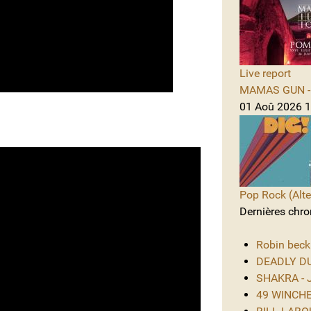
Live report
MAMAS GUN - 
01 Aoû 2026 1
Pop Rock (Alte
Dernières chro
Robin beck
DEADLY DUS
SHAKRA - J
49 WINCHES