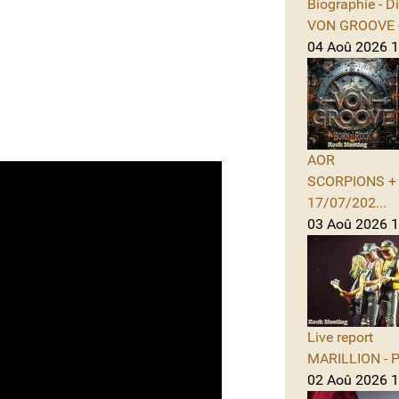
Biographie - D
VON GROOVE -
04 Aoû 2026 11
AOR
SCORPIONS + A
17/07/202...
03 Aoû 2026 1
Live report
MARILLION - Po
02 Aoû 2026 1