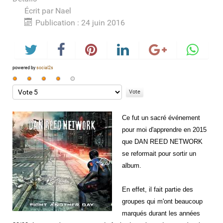
Écrit par
Nael
Publication : 24 juin 2016
powered by
social2s
Vote
utilisateur:
Veuillez
4
/
5
voter
Ce fut un sacré événement
pour moi d'apprendre en 2015
que DAN REED NETWORK
se reformait pour sortir un
album.
En effet, il fait partie des
groupes qui m'ont beaucoup
marqués durant les années