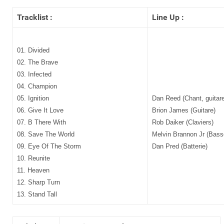
Tracklist :
Line Up :
01. Divided
02. The Brave
03. Infected
04. Champion
05. Ignition
Dan Reed (Chant, guitare
06. Give It Love
Brion James (Guitare)
07. B There With
Rob Daiker (Claviers)
08. Save The World
Melvin Brannon Jr (Bass
09. Eye Of The Storm
Dan Pred (Batterie)
10. Reunite
11. Heaven
12. Sharp Turn
13. Stand Tall