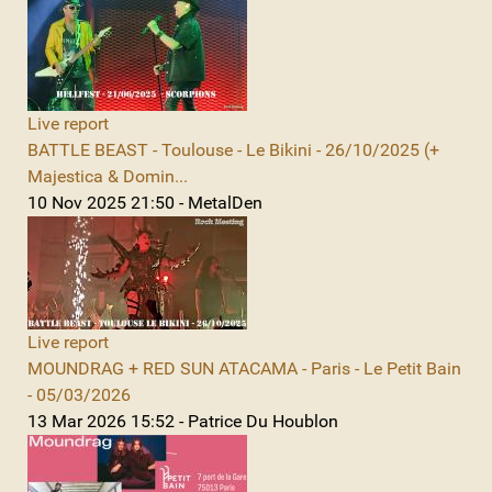
Live report
BATTLE BEAST - Toulouse - Le Bikini - 26/10/2025 (+
Majestica & Domin...
10 Nov 2025 21:50 - MetalDen
Live report
MOUNDRAG + RED SUN ATACAMA - Paris - Le Petit Bain
- 05/03/2026
13 Mar 2026 15:52 - Patrice Du Houblon