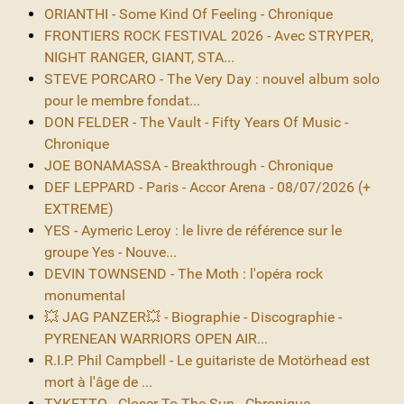
ORIANTHI - Some Kind Of Feeling - Chronique
FRONTIERS ROCK FESTIVAL 2026 - Avec STRYPER,
NIGHT RANGER, GIANT, STA...
STEVE PORCARO - The Very Day : nouvel album solo
pour le membre fondat...
DON FELDER - The Vault - Fifty Years Of Music -
Chronique
JOE BONAMASSA - Breakthrough - Chronique
DEF LEPPARD - Paris - Accor Arena - 08/07/2026 (+
EXTREME)
YES - Aymeric Leroy : le livre de référence sur le
groupe Yes - Nouve...
DEVIN TOWNSEND - The Moth : l'opéra rock
monumental
💥 JAG PANZER💥 - Biographie - Discographie -
PYRENEAN WARRIORS OPEN AIR...
R.I.P. Phil Campbell - Le guitariste de Motörhead est
mort à l'âge de ...
TYKETTO - Closer To The Sun - Chronique