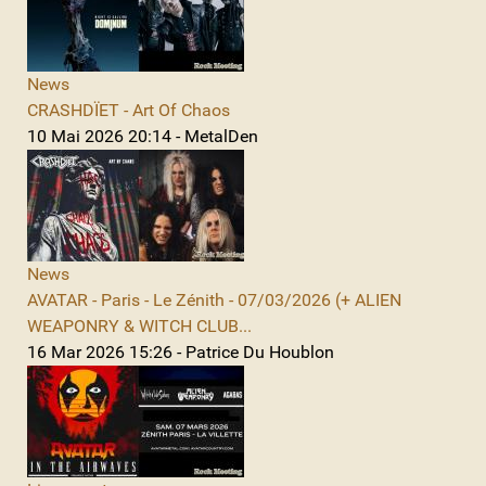
News
CRASHDÏET - Art Of Chaos
10 Mai 2026 20:14 - MetalDen
News
AVATAR - Paris - Le Zénith - 07/03/2026 (+ ALIEN
WEAPONRY & WITCH CLUB...
16 Mar 2026 15:26 - Patrice Du Houblon