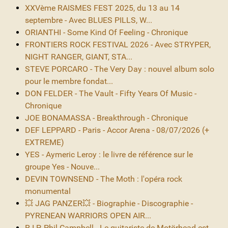
XXVème RAISMES FEST 2025, du 13 au 14
septembre - Avec BLUES PILLS, W...
ORIANTHI - Some Kind Of Feeling - Chronique
FRONTIERS ROCK FESTIVAL 2026 - Avec STRYPER,
NIGHT RANGER, GIANT, STA...
STEVE PORCARO - The Very Day : nouvel album solo
pour le membre fondat...
DON FELDER - The Vault - Fifty Years Of Music -
Chronique
JOE BONAMASSA - Breakthrough - Chronique
DEF LEPPARD - Paris - Accor Arena - 08/07/2026 (+
EXTREME)
YES - Aymeric Leroy : le livre de référence sur le
groupe Yes - Nouve...
DEVIN TOWNSEND - The Moth : l'opéra rock
monumental
💥 JAG PANZER💥 - Biographie - Discographie -
PYRENEAN WARRIORS OPEN AIR...
R.I.P. Phil Campbell - Le guitariste de Motörhead est