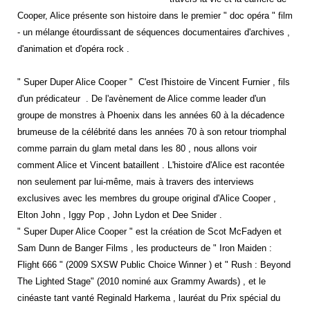
Cooper, Alice présente son histoire dans le premier " doc opéra " film
- un mélange étourdissant de séquences documentaires d'archives ,
d'animation et d'opéra rock .
" Super Duper Alice Cooper "
C'est l'histoire de Vincent Furnier , fils
d'un prédicateur
. De l'avènement de Alice comme leader d'un
groupe de monstres à Phoenix dans les années 60 à la décadence
brumeuse de la célébrité dans les années 70 à son retour triomphal
comme parrain du glam metal dans les 80 , nous allons voir
comment Alice et Vincent bataillent . L'histoire d'Alice est racontée
non seulement par lui-même, mais à travers des interviews
exclusives avec les membres du groupe original d'Alice Cooper ,
Elton John , Iggy Pop , John Lydon et Dee Snider .
" Super Duper Alice Cooper " est la création de Scot McFadyen et
Sam Dunn de Banger Films , les producteurs de " Iron Maiden :
Flight 666 " (2009 SXSW Public Choice Winner ) et " Rush : Beyond
The Lighted Stage" (2010 nominé aux Grammy Awards) , et le
cinéaste tant vanté Reginald Harkema , lauréat du Prix spécial du