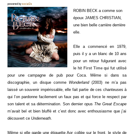
powered by
social2s
ROBIN BECK a comme son
époux JAMES CHRISTIAN,
une bien belle carrière derrière
elle.
Elle a commencé en 1979,
puis il y a un blanc de 10 ans
pour un retour fulgurant avec
le hit
First Time
qui fut utilisé
pour une campagne de pub pour Coca. Même si dans sa
discographie, un disque comme
Wonderland
(2003) ne m’a pas
laissé un souvenir impérissable, elle fait partie de ces chanteuses à
qui l’on pardonne facilement un faux pas et qui force le respect par
son talent et sa détermination. Son dernier opus
The Great Escape
m’avait bel et bien bluffé et c’est donc avec enthousiasme que j’ai
découvert ce
Underneath
.
Même si elle garde une étiquette Aor collée sur le front, le style de