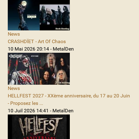
News
CRASHDÏET - Art Of Chaos
10 Mai 2026 20:14 - MetalDen
News
HELLFEST 2027 - XXème anniversaire, du 17 au 20 Juin
- Proposez les ...
10 Juil 2026 14:41 - MetalDen