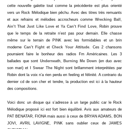
cette nouvelle galette tout comme la précédente est plus orienté
vers un Rock Mélodique bien pêchu. Avec des titres très remuants
et aux refrains et mélodies accrocheurs comme
Wrecking Ball
,
Ain’t That Just Like Love
et
Ya Can’t
Find Love
, Robin prouve
que le temps de la retraite n’est pas pour demain. Elle chasse
même sur le terrain de PINK avec les formidables et un brin
moderne
Can’t Fight
et
Check Your Attitude
. Ces 2 chansons
pourraient faire le bonheur des radios Fm Américaines. Les 3
ballades que sont
Underneath
,
Burning Me Down (
en duo avec
son mari) et
I Swear The Night
sont brillamment interprétées par
Robin dont la voix n’a rien perdu en feeling et félinité. A contrario du
dernier cd de son cher et tendre, la production est ici à la hauteur
des compositions.
Voici donc un disque qui s’adresse à un large public car le Rock
Mélodique proposé ici est fort bien équilibré. Avis aux amateurs de
PAT BENATAR, FIONA mais aussi à ceux de BRYAN ADAMS, BON
JOVI, AVRIL LAVIGNE, PINK sans oublier ceux de JAMES