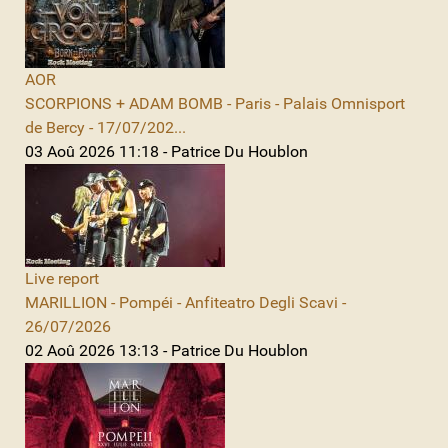
AOR
SCORPIONS + ADAM BOMB - Paris - Palais Omnisport
de Bercy - 17/07/202...
03 Aoû 2026 11:18 - Patrice Du Houblon
Live report
MARILLION - Pompéi - Anfiteatro Degli Scavi -
26/07/2026
02 Aoû 2026 13:13 - Patrice Du Houblon