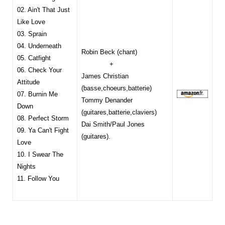
02.
Ain't That Just
Like Love
03. Sprain
04. Underneath
Robin Beck (chant)
05. Catfight
+
06. Check Your
James Christian
Attitude
(basse,choeurs,batterie)
07. Burnin Me
Tommy Denander
Down
(guitares,batterie,claviers)
08. Perfect Storm
Dai Smith/Paul Jones
09. Ya Can't Fight
(guitares).
Love
10. I Swear The
Nights
11. Follow You