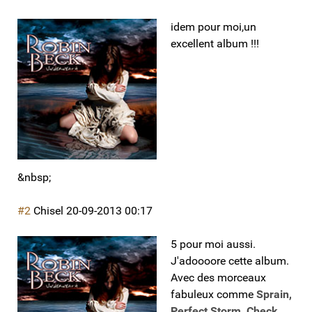
idem pour moi,un
excellent album !!!
&
nbsp;
#2
Chisel
20-09-2013 00:17
5 pour moi aussi.
J'adoooore cette album.
Avec des morceaux
fabuleux comme
Sprain,
Perfect Storm, Check