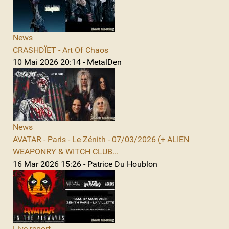
News
CRASHDÏET - Art Of Chaos
10 Mai 2026 20:14 - MetalDen
News
AVATAR - Paris - Le Zénith - 07/03/2026 (+ ALIEN
WEAPONRY & WITCH CLUB...
16 Mar 2026 15:26 - Patrice Du Houblon
Live report