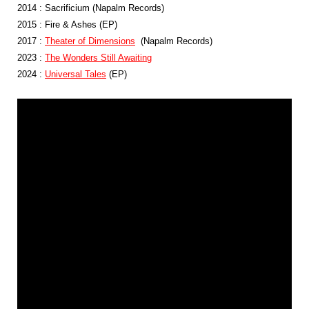
2014 : Sacrificium (Napalm Records)
2015 : Fire & Ashes (EP)
2017 :
Theater of Dimensions
(Napalm Records)
2023 :
The Wonders Still Awaiting
2024 :
Universal
Tales
(EP)