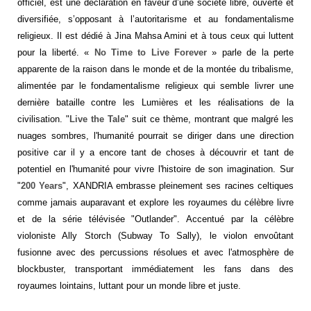
officiel, est une déclaration en faveur d’une société libre, ouverte et
diversifiée, s’opposant à l’autoritarisme et au fondamentalisme
religieux. Il est dédié à Jina Mahsa Amini et à tous ceux qui luttent
pour la liberté. «
No Time to Live Forever
» parle de la perte
apparente de la raison dans le monde et de la montée du tribalisme,
alimentée par le fondamentalisme religieux qui semble livrer une
dernière bataille contre les Lumières et les réalisations de la
civilisation. "
Live the Tale
" suit ce thème, montrant que malgré les
nuages ​​sombres, l'humanité pourrait se diriger dans une direction
positive car il y a encore tant de choses à découvrir et tant de
potentiel en l'humanité pour vivre l'histoire de son imagination. Sur
"
200 Years
", XANDRIA embrasse pleinement ses racines celtiques
comme jamais auparavant et explore les royaumes du célèbre livre
et de la série télévisée "Outlander". Accentué par la célèbre
violoniste Ally Storch (Subway To Sally), le violon envoûtant
fusionne avec des percussions résolues et avec l'atmosphère de
blockbuster, transportant immédiatement les fans dans des
royaumes lointains, luttant pour un monde libre et juste.