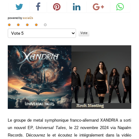
powered by
social2s
Vote
utilisateur:
Veuillez
4
/
5
voter
Le groupe de metal symphonique franco-allemand
XANDRIA
a sorti
un nouvel EP,
Universal Tales
, le 22 novembre 2024 via Napalm
Records. Découvrez le et écoutez le intégralement dans la vidéo