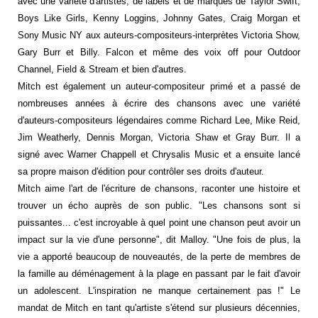
avec une variété d'artistes, de labels et de marques de Taylor Swift,
Boys Like Girls, Kenny Loggins, Johnny Gates, Craig Morgan et
Sony Music NY aux auteurs-compositeurs-interprètes Victoria Show,
Gary Burr et Billy. Falcon et même des voix off pour Outdoor
Channel, Field & Stream et bien d'autres.
Mitch est également un auteur-compositeur primé et a passé de
nombreuses années à écrire des chansons avec une variété
d'auteurs-compositeurs légendaires comme Richard Lee, Mike Reid,
Jim Weatherly, Dennis Morgan, Victoria Shaw et Gray Burr. Il a
signé avec Warner Chappell et Chrysalis Music et a ensuite lancé
sa propre maison d'édition pour contrôler ses droits d'auteur.
Mitch aime l'art de l'écriture de chansons, raconter une histoire et
trouver un écho auprès de son public. "Les chansons sont si
puissantes... c'est incroyable à quel point une chanson peut avoir un
impact sur la vie d'une personne", dit Malloy. "Une fois de plus, la
vie a apporté beaucoup de nouveautés, de la perte de membres de
la famille au déménagement à la plage en passant par le fait d'avoir
un adolescent. L'inspiration ne manque certainement pas !" Le
mandat de Mitch en tant qu'artiste s'étend sur plusieurs décennies,