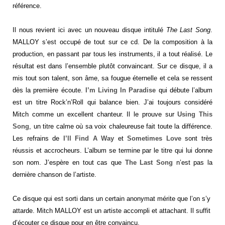
référence.
Il nous revient ici avec un nouveau disque intitulé
The Last Song
.
MALLOY s’est occupé de tout sur ce cd. De la composition à la
production, en passant par tous les instruments, il a tout réalisé. Le
résultat est dans l’ensemble plutôt convaincant. Sur ce disque, il a
mis tout son talent, son âme, sa fougue éternelle et cela se ressent
dès la première écoute.
I’m Living In Paradise
qui débute l’album
est un titre Rock’n’Roll qui balance bien. J’ai toujours considéré
Mitch comme un excellent chanteur. Il le prouve sur
Using This
Song
, un titre calme où sa voix chaleureuse fait toute la différence.
Les refrains de
I’ll Find A Way
et
Sometimes Love
sont très
réussis et accrocheurs. L’album se termine par le titre qui lui donne
son nom. J’espère en tout cas que
The Last Song
n’est pas la
dernière chanson de l’artiste.
Ce disque qui est sorti dans un certain anonymat mérite que l’on s’y
attarde. Mitch MALLOY est un artiste accompli et attachant. Il suffit
d’écouter ce disque pour en être convaincu.