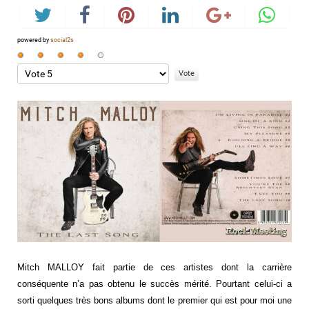
powered by
social2s
Vote
utilisateur:
Veuillez
4
/
5
voter
Mitch MALLOY fait partie de ces artistes dont la carrière
conséquente n’a pas obtenu le succès mérité. Pourtant celui-ci a
sorti quelques très bons albums dont le premier qui est pour moi une