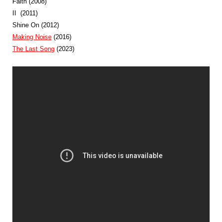
Faith (2008)
II (2011)
Shine On (2012)
Making Noise
(2016)
The Last Song
(2023)