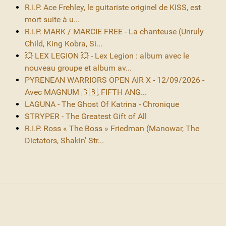
R.I.P. Ace Frehley, le guitariste originel de KISS, est
mort suite à u...
R.I.P. MARK / MARCIE FREE - La chanteuse (Unruly
Child, King Kobra, Si...
💥 LEX LEGION 💥 - Lex Legion : album avec le
nouveau groupe et album av...
PYRENEAN WARRIORS OPEN AIR X - 12/09/2026 -
Avec MAGNUM 🇬🇧, FIFTH ANG...
LAGUNA - The Ghost Of Katrina - Chronique
STRYPER - The Greatest Gift of All
R.I.P. Ross « The Boss » Friedman (Manowar, The
Dictators, Shakin' Str...