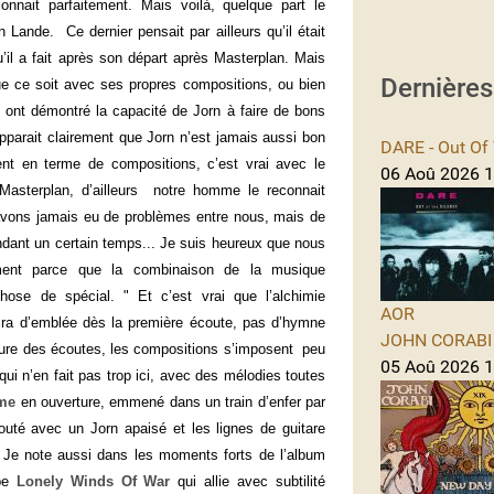
tionnait parfaitement. Mais voilà, quelque part le
 Lande. Ce dernier pensait par ailleurs qu’il était
u’il a fait après son départ après Masterplan. Mais
Dernière
ue ce soit avec ses propres compositions, ou bien
 ont démontré la capacité de Jorn à faire de bons
pparait clairement que Jorn n’est jamais aussi bon
DARE - Out Of 
ent en terme de compositions, c’est vrai avec le
06 Aoû 2026 1
Masterplan, d’ailleurs
notre homme le reconnait
n'avons jamais eu de problèmes entre nous, mais de
ndant un certain temps... Je suis heureux que nous
ement parce que la combinaison de la musique
e de spécial. " Et c’est vrai que l’alchimie
AOR
isira d’emblée dès la première écoute, pas d’hymne
JOHN CORABI -
esure des écoutes, les compositions s’imposent
peu
05 Aoû 2026 11
ui n’en fait pas trop ici, avec des mélodies toutes
ime
en ouverture, emmené dans un train d’enfer par
uté avec un Jorn apaisé et les lignes de guitare
 Je note aussi dans les moments forts de l’album
rbe
Lonely Winds Of War
qui allie avec subtilité