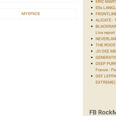
ERIC MARTIN
Ella LANGL
MYSPACE
FRONTLINE 
ALICATE - 
BLACKRAIN 
Live report.
NEVERLAND 
THE ROOST 
JO DEE MES
GENERATIO
DEEP PURPL
France : Par
DEF LEPPAR
EXTREME)
FB RockM