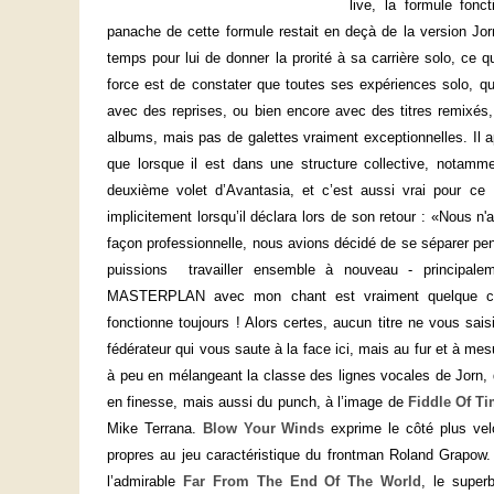
live, la formule fonc
panache de cette formule restait en deçà de la version Jorn
temps pour lui de donner la prorité à sa carrière solo, ce q
force est de constater que toutes ses expériences solo, q
avec des reprises, ou bien encore avec des titres remixés,
albums, mais pas de galettes vraiment exceptionnelles. Il a
que lorsque il est dans une structure collective, notamm
deuxième volet d’Avantasia, et c’est aussi vrai pour ce 
implicitement lorsqu’il déclara lors de son retour : «Nous 
façon professionnelle, nous avions décidé de se séparer pe
puissions
travailler ensemble à nouveau - principal
MASTERPLAN avec mon chant est vraiment quelque chos
fonctionne toujours ! Alors certes, aucun titre ne vous sa
fédérateur qui vous saute à la face ici, mais au fur et à m
à peu en mélangeant la classe des lignes vocales de Jorn, q
en finesse, mais aussi du punch, à l’image de
Fiddle Of T
Mike Terrana.
Blow Your Winds
exprime le côté plus velo
propres au jeu caractéristique du frontman Roland Grapow.
l’admirable
Far From The End Of The World
, le supe