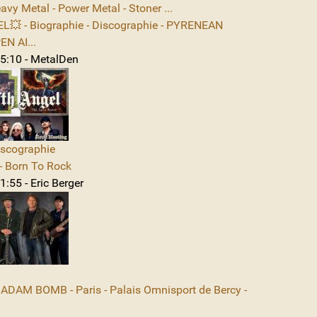
avy Metal - Power Metal - Stoner ...
L💥 - Biographie - Discographie - PYRENEAN
N AI...
5:10 - MetalDen
iscographie
 Born To Rock
:55 - Eric Berger
DAM BOMB - Paris - Palais Omnisport de Bercy -