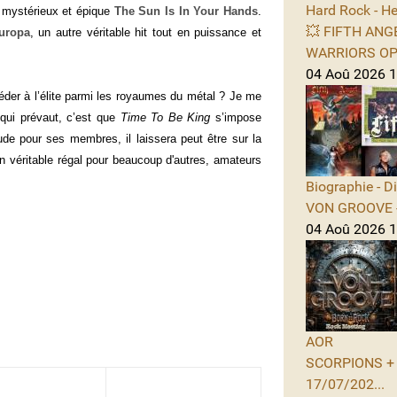
Hard Rock - He
e mystérieux et épique
The Sun Is In Your Hands
.
💥 FIFTH ANGE
uropa
, un autre véritable hit tout en puissance et
WARRIORS OPE
04 Aoû 2026 1
éder à l’élite parmi les royaumes du métal ? Je me
 qui prévaut, c’est que
Time To Be King
s’impose
tude pour ses membres, il laissera peut être sur la
n véritable régal pour beaucoup d'autres, amateurs
Biographie - D
VON GROOVE -
04 Aoû 2026 11
AOR
SCORPIONS + A
17/07/202...