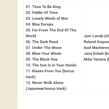
01.
Time To Be King
02.
Fiddle Of Time
03.
Lonely Winds of War
04.
Blue Europa
05.
Far From The End Of The
World
Jorn Lande (c
06.
The Dark Road
Roland Grapow
07.
Under The Moon
Axel Mackenrot
08.
Blow Your Winds
Jans Eckert (b
09.
The Black One
Mike Terrana (
10.
The Sun Is In Your Hands
11.
Kisses From You
(bonus
track)
12.
Never Walk Alone
(Japanese bonus track)