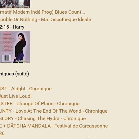
rnatif Modern Indé Prog) Blues Count...
rouble Or Nothing - Ma Discothèque Idéale
2:15 - Harry
niques (suite)
T - Alright - Chronique
ust Live Loud!
TER - Change Of Plans - Chronique
NTY - Love At The End Of The World - Chronique
ORY - Chasing The Hydra - Chronique
 + DÄTCHA MANDALA - Festival de Carcassonne
26