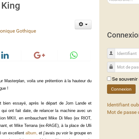
 King
onique Gothique
Connexio
Identifiant
Mot de passe
Se souvenir
ur Masterplan, voila une prétention à la hauteur du
gue !
Connexion
t bien essayé, après le départ de Jorn Lande et
Identifiant oub
qui ont fait date, de relancer la machine avec un
Mot de passe o
ation MKII, en embauchant Mike Di Meo (ex RIOT,
t, et Mike Terrana (ex-RAGE), à la place de Ulli
é un excellent
album,
et j’avais pu voir le groupe en