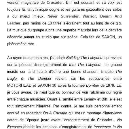
version magistrale de
Crusader
. Biff est souriant et sa voix est
toujours là, la rythmique cogne et les guitares gazouillent des solos
à qui mieux mieux.
Never Surrender
,
Warrior
,
Denim And
Leather
,
pas moins de 10 titres s’égrainent tout au long de ce gig.
La musique du groupe a pris une superbe maturité lors de la dernière
décennie autant en studio que sur scène. Cela fait de SAXON, un
phénomène rare.
Au rayon documentaires, j'ai adoré
Building The Labyrinth
qui revient
sur la période d'enregistrement de
Into
The Labyrinth
. Le groupe
insiste sur la difficulté d'écrire une bonne chanson. Ensuite
The
Eagle & The
Bomber
revient sur les retrouvailles entre
MOTORHEAD et SAXON 30 après la tournée
Bomber
de 1979. Là,
je vous avoue, ce n'est que du bonheur de voir l'alchimie qui règne
entre chaque musicien. Quant à l'amitié entre Lemmy et Biff, elle est
tout simplement hilarante. Par contre, je me suis personnellement
ennuyé en regardant
On A Crusade
qui est un montage d'interviews
datant de l'époque juste avant l'enregistrement de Crusader .
No
Excuses
aborde les cessions d'enregistrement de
Innocence Is No