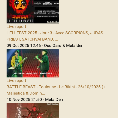
Live report
HELLFEST 2025 - Jour 3 - Avec SCORPIONS, JUDAS
PRIEST, SATCHVAI BAND, ...
09 Oct 2025 12:46 - Oso Garu & Metalden
Live report
BATTLE BEAST - Toulouse - Le Bikini - 26/10/2025 (+
Majestica & Domin...
10 Nov 2025 21:50 - MetalDen