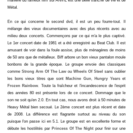
manière du fameux film sur ANVIL est une belle tranche de vie et de
Métal.
En ce qui concerne le second dvd, il est un peu fourre-tout. Il
mélange des vieux documentaires avec des plus récents avec au
milieu deux concerts. Commençons par ce qui m'a le plus captivé.
Le 1er concert date de 1981 et a été enregistré au Beat Club. Il est
amusant de voir dans la foule assise, plus de ménagères de moins
de 50 ans que de métalleux. Biff arbore un bon vieux pantalon moule
bonbons de la grande époque. Le groupe envoie des classiques
comme
Strong Arm Of The Law
ou
Wheels Of Steel
sans oublier
les bons vieux titres que sont
Machine Gun
,
Hungry Years
et
Frozen Rainbow
. Toute la fraîcheur et l'incandescence de l'esprit
des années 80 est présente lors de ce concert. Dommage que le
son ne soit qu'en 2.0. En tout cas, nous avons droit à 50 minutes de
Heavy Métal bien secoué. Le 2ème concert est plus récent et date
de 2008. La différence est flagrante surtout au niveau du son
puisque l'on passe ici en 5.1. Le groupe est en excellente forme et
débute les hostilités par
Princess Of The Nigh
t pour finir sur une