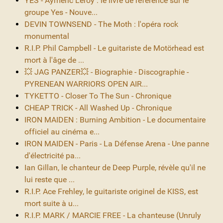
YES - Aymeric Leroy : le livre de référence sur le
groupe Yes - Nouve...
DEVIN TOWNSEND - The Moth : l'opéra rock
monumental
R.I.P. Phil Campbell - Le guitariste de Motörhead est
mort à l'âge de ...
💥 JAG PANZER💥 - Biographie - Discographie -
PYRENEAN WARRIORS OPEN AIR...
TYKETTO - Closer To The Sun - Chronique
CHEAP TRICK - All Washed Up - Chronique
IRON MAIDEN : Burning Ambition - Le documentaire
officiel au cinéma e...
IRON MAIDEN - Paris - La Défense Arena - Une panne
d'électricité pa...
Ian Gillan, le chanteur de Deep Purple, révèle qu'il ne
lui reste que ...
R.I.P. Ace Frehley, le guitariste originel de KISS, est
mort suite à u...
R.I.P. MARK / MARCIE FREE - La chanteuse (Unruly