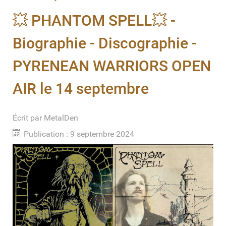
💥 PHANTOM SPELL💥 -
Biographie - Discographie -
PYRENEAN WARRIORS OPEN
AIR le 14 septembre
Écrit par
MetalDen
Publication : 9 septembre 2024