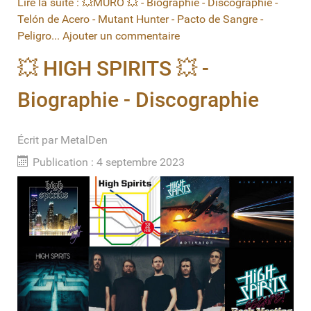
Lire la suite : 💥MURO 💥 - Biographie - Discographie -
Telón de Acero - Mutant Hunter - Pacto de Sangre -
Peligro...
Ajouter un commentaire
💥 HIGH SPIRITS 💥 -
Biographie - Discographie
Écrit par
MetalDen
Publication : 4 septembre 2023