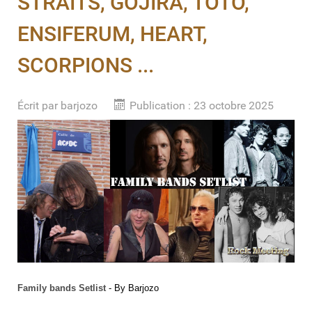
STRAITS, GOJIRA, TOTO,
ENSIFERUM, HEART,
SCORPIONS ...
Écrit par
barjozo
Publication : 23 octobre 2025
Family bands Setlist
- By Barjozo