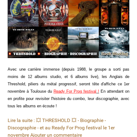
Avec une carrière immense (depuis 1988, le groupe a sorti pas
moins de 12 albums studio, et 6 albums live), les Anglais de
Threshold,
piliers du métal progressif,
seront tête d'affiche ce 1er
novembre à Toulouse du
Ready For Prog festival
!
En attendant on
en profite pour revisiter l'histoire du combo, leur discographie, avec
tous les albums en écoute !
Lire la suite : 💥 THRESHOLD 💥 - Biographie -
Discographie - et au Ready For Prog festival le 1er
novembre
Ajouter un commentaire