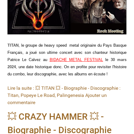
TITAN
, le groupe de heavy speed metal originaire du Pays Basque
Français, a joué son ultime concert avec son chanteur historique
Patrice Le Calvez
au
BIDACHE METAL FESTIVAL
le
30 mars
2024
, une date historique donc. On en profite pour revisiter l'histoire
du combo, leur discographie, avec les albums en écoute !
Lire la suite : 💥 TITAN 💥 - Biographie - Discographie :
Titan, Popeye Le Road, Palingenesia
Ajouter un
commentaire
💥 CRAZY HAMMER 💥 -
Biographie - Discographie