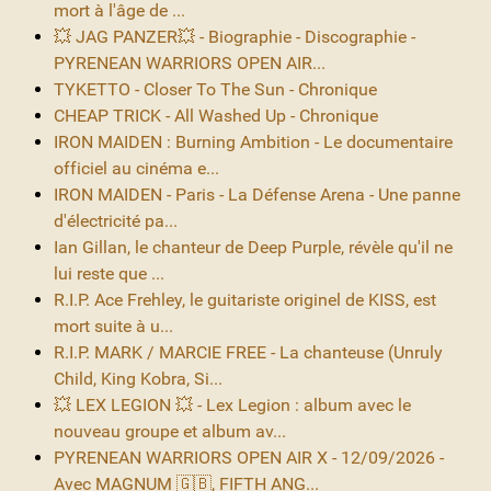
mort à l'âge de ...
💥 JAG PANZER💥 - Biographie - Discographie -
PYRENEAN WARRIORS OPEN AIR...
TYKETTO - Closer To The Sun - Chronique
CHEAP TRICK - All Washed Up - Chronique
IRON MAIDEN : Burning Ambition - Le documentaire
officiel au cinéma e...
IRON MAIDEN - Paris - La Défense Arena - Une panne
d'électricité pa...
Ian Gillan, le chanteur de Deep Purple, révèle qu'il ne
lui reste que ...
R.I.P. Ace Frehley, le guitariste originel de KISS, est
mort suite à u...
R.I.P. MARK / MARCIE FREE - La chanteuse (Unruly
Child, King Kobra, Si...
💥 LEX LEGION 💥 - Lex Legion : album avec le
nouveau groupe et album av...
PYRENEAN WARRIORS OPEN AIR X - 12/09/2026 -
Avec MAGNUM 🇬🇧, FIFTH ANG...