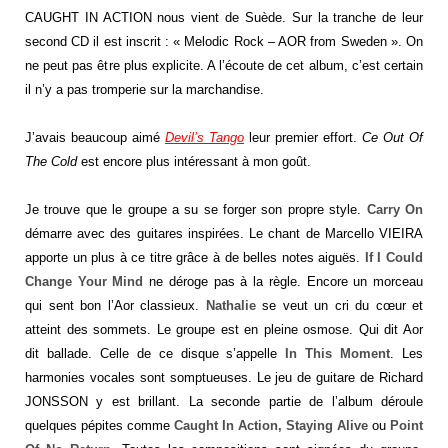
CAUGHT IN ACTION nous vient de Suède. Sur la tranche de leur
second CD il est inscrit : « Melodic Rock – AOR from Sweden ». On
ne peut pas être plus explicite. A l’écoute de cet album, c’est certain
il n’y a pas tromperie sur la marchandise.
J’avais beaucoup aimé
Devil’s Tango
leur premier effort.
Ce Out Of
The Cold
est encore plus intéressant à mon goût.
Je trouve que le groupe a su se forger son propre style.
Carry On
démarre avec des guitares inspirées. Le chant de Marcello VIEIRA
apporte un plus à ce titre grâce à de belles notes aiguës.
If I Could
Change Your
Mind
ne déroge pas à la règle. Encore un morceau
qui sent bon l’Aor classieux.
Nathalie
se veut un cri du cœur et
atteint des sommets. Le groupe est en pleine osmose. Qui dit Aor
dit ballade. Celle de ce disque s’appelle
In This Moment
. Les
harmonies vocales sont somptueuses. Le jeu de guitare de Richard
JONSSON y est brillant. La seconde partie de l’album déroule
quelques pépites comme
Caught In Action,
Staying Alive
ou
Point