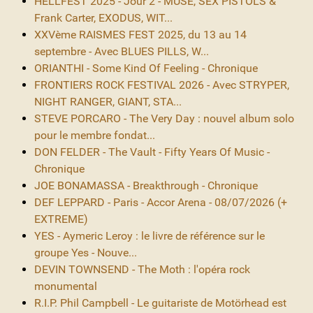
HELLFEST 2025 - Jour 2 - MUSE, SEX PISTOLS &
Frank Carter, EXODUS, WIT...
XXVème RAISMES FEST 2025, du 13 au 14
septembre - Avec BLUES PILLS, W...
ORIANTHI - Some Kind Of Feeling - Chronique
FRONTIERS ROCK FESTIVAL 2026 - Avec STRYPER,
NIGHT RANGER, GIANT, STA...
STEVE PORCARO - The Very Day : nouvel album solo
pour le membre fondat...
DON FELDER - The Vault - Fifty Years Of Music -
Chronique
JOE BONAMASSA - Breakthrough - Chronique
DEF LEPPARD - Paris - Accor Arena - 08/07/2026 (+
EXTREME)
YES - Aymeric Leroy : le livre de référence sur le
groupe Yes - Nouve...
DEVIN TOWNSEND - The Moth : l'opéra rock
monumental
R.I.P. Phil Campbell - Le guitariste de Motörhead est