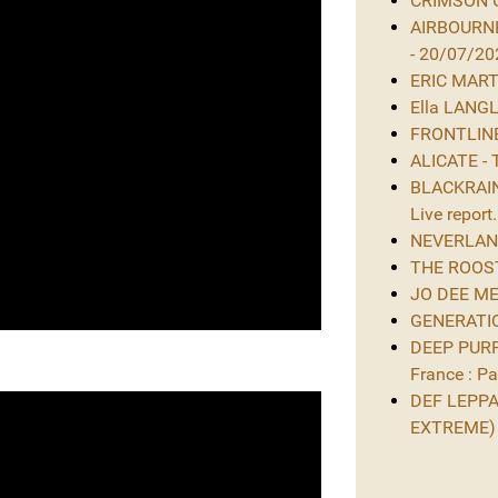
CRIMSON GL
AIRBOURNE
- 20/07/20
ERIC MARTIN
Ella LANGL
FRONTLINE 
ALICATE - 
BLACKRAIN 
Live report.
NEVERLAND 
THE ROOST 
JO DEE MES
GENERATIO
DEEP PURPL
France : Par
DEF LEPPAR
EXTREME)