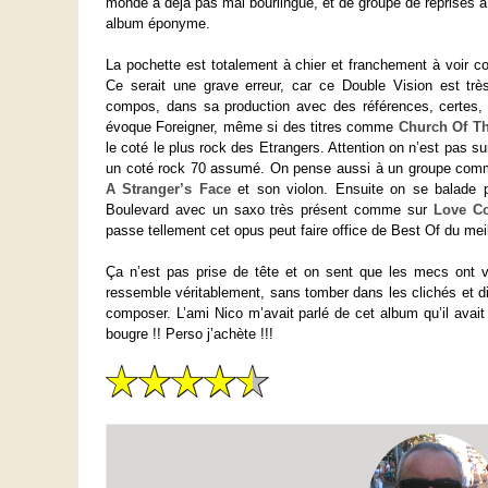
monde a déjà pas mal bourlingué, et de groupe de reprises a 
album éponyme.
La pochette est totalement à chier et franchement à voir c
Ce serait une grave erreur, car ce Double Vision est tr
compos, dans sa production avec des références, certes, 
évoque Foreigner, même si des titres comme
Church Of T
le coté le plus rock des Etrangers. Attention on n’est pas su
un coté rock 70 assumé. On pense aussi à un groupe com
A Stranger’s Face
et son violon. Ensuite on se balade p
Boulevard avec un saxo très présent comme sur
Love Co
passe tellement cet opus peut faire office de Best Of du mei
Ça n’est pas prise de tête et on sent que les mecs ont vo
ressemble véritablement, sans tomber dans les clichés et di
composer. L’ami Nico m’avait parlé de cet album qu’il avait 
bougre !! Perso j’achète !!!