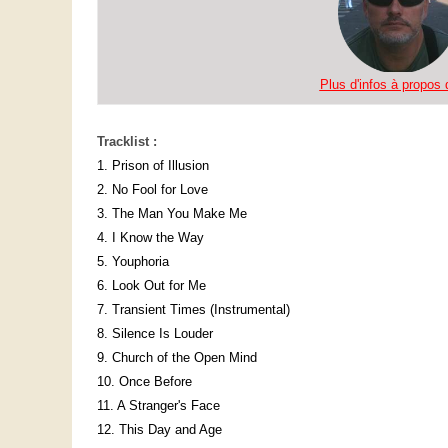
Plus d'infos à propos d
Tracklist :
1. Prison of Illusion
2. No Fool for Love
3. The Man You Make Me
4. I Know the Way
5. Youphoria
6. Look Out for Me
7. Transient Times (Instrumental)
8. Silence Is Louder
9. Church of the Open Mind
10. Once Before
11. A Stranger's Face
12. This Day and Age