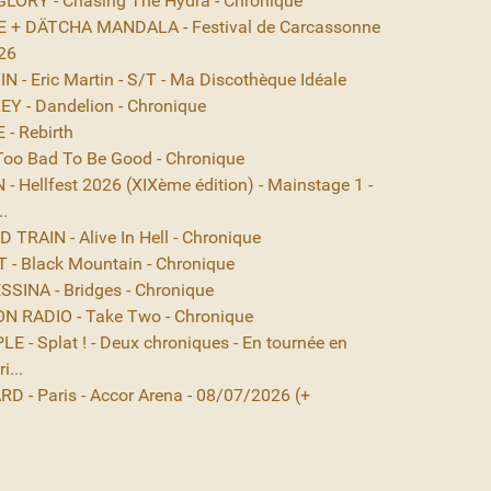
ORY - Chasing The Hydra - Chronique
 + DÄTCHA MANDALA - Festival de Carcassonne
26
 - Eric Martin - S/T - Ma Discothèque Idéale
EY - Dandelion - Chronique
- Rebirth
Too Bad To Be Good - Chronique
- Hellfest 2026 (XIXème édition) - Mainstage 1 -
..
TRAIN - Alive In Hell - Chronique
- Black Mountain - Chronique
SINA - Bridges - Chronique
N RADIO - Take Two - Chronique
E - Splat ! - Deux chroniques - En tournée en
i...
D - Paris - Accor Arena - 08/07/2026 (+