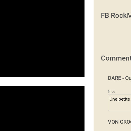
FB RockM
Comment
DARE - Ou
Nico
Une petite
VON GROO