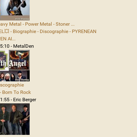
avy Metal - Power Metal - Stoner ...
L💥 - Biographie - Discographie - PYRENEAN
N AI...
5:10 - MetalDen
iscographie
 Born To Rock
:55 - Eric Berger