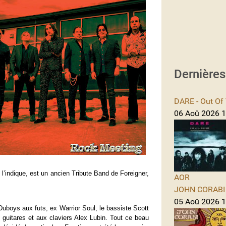
Dernière
DARE - Out Of 
06 Aoû 2026 1
indique, est un ancien Tribute Band de Foreigner,
AOR
JOHN CORABI -
05 Aoû 2026 11
Duboys aux futs, ex Warrior Soul, le bassiste Scott
uitares et aux claviers Alex Lubin. Tout ce beau