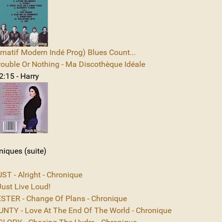
rnatif Modern Indé Prog) Blues Count...
rouble Or Nothing - Ma Discothèque Idéale
2:15 - Harry
niques (suite)
T - Alright - Chronique
ust Live Loud!
TER - Change Of Plans - Chronique
NTY - Love At The End Of The World - Chronique