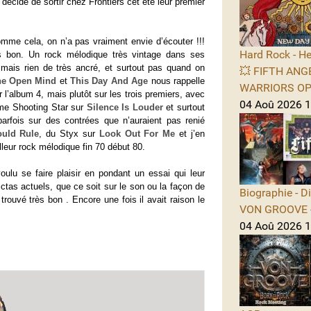
décidé de sortir chez Frontiers cet été leur premier
omme cela, on n’a pas vraiment envie d’écouter !!!
Hard Rock - He
ès bon. Un rock mélodique très vintage dans ses
mais rien de très ancré, et surtout pas quand on
💥 FIFTH ANGE
he Open Mind
et
This Day And Age
nous rappelle
WARRIORS OPE
r l’album 4, mais plutôt sur les trois premiers, avec
04 Aoû 2026 1
me Shooting Star sur
Silence Is Louder
et surtout
arfois sur des contrées que n’auraient pas renié
uld Rule
, du Styx sur
Look Out For Me
et j’en
lleur rock mélodique fin 70 début 80.
ulu se faire plaisir en pondant un essai qui leur
ctas actuels, que ce soit sur le son ou la façon de
Biographie - D
trouvé très bon . Encore une fois il avait raison le
VON GROOVE -
04 Aoû 2026 11