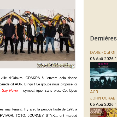
Dernière
DARE - Out Of 
06 Aoû 2026 1
ille d’Odakra. ODAKRA à l’envers cela donne
 Suède dit AOR. Bingo ! Le groupe nous propose ici
r Say Never
, sympathique, sans plus. Cet
Open
AOR
JOHN CORABI -
05 Aoû 2026 11
 maintenant. Il y a eu la période faste de 1975 à
RVIVOR, TOTO, JOURNEY, STYX... ont marqué