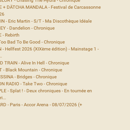
ORY - Chasing The Hydra - Chronique
 + DÄTCHA MANDALA - Festival de Carcassonne
26
 - Eric Martin - S/T - Ma Discothèque Idéale
EY - Dandelion - Chronique
- Rebirth
Too Bad To Be Good - Chronique
- Hellfest 2026 (XIXème édition) - Mainstage 1 -
..
TRAIN - Alive In Hell - Chronique
- Black Mountain - Chronique
SINA - Bridges - Chronique
N RADIO - Take Two - Chronique
E - Splat ! - Deux chroniques - En tournée en
i...
D - Paris - Accor Arena - 08/07/2026 (+