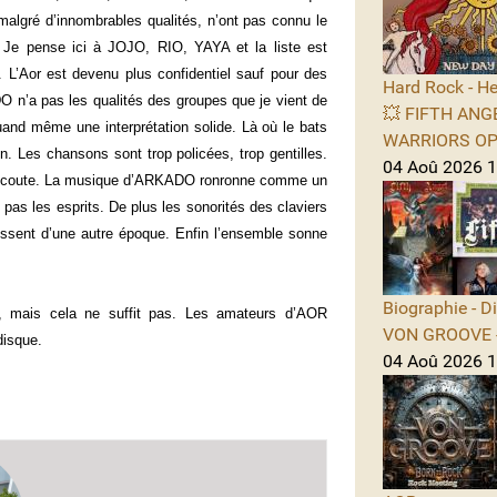
, malgré d’innombrables qualités, n’ont pas connu le
. Je pense ici à JOJO, RIO, YAYA et la liste est
L’Aor est devenu plus confidentiel sauf pour des
Hard Rock - He
n’a pas les qualités des groupes que je vient de
💥 FIFTH ANGE
uand même une interprétation solide. Là où le bats
WARRIORS OPE
n. Les chansons sont trop policées, trop gentilles.
04 Aoû 2026 1
ue écoute. La musique d’ARKADO ronronne comme un
pas les esprits. De plus les sonorités des claviers
issent d’une autre époque. Enfin l’ensemble sonne
Biographie - D
 mais cela ne suffit pas. Les amateurs d’AOR
VON GROOVE -
disque.
04 Aoû 2026 11