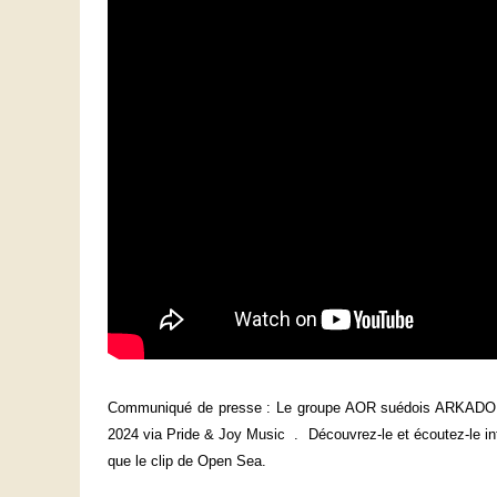
Communiqué de presse : Le groupe AOR suédois ARKADO a 
2024 via Pride & Joy Music . Découvrez-le et écoutez-le int
que le clip de Open Sea.