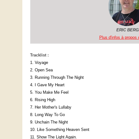
ERIC BER
Plus d'infos à propos d
Tracklist :
1. Voyage
2. Open Sea
3. Running Through The Night
4. I Gave My Heart
5. You Make Me Feel
6. Rising High
7. Her Mother's Lullaby
8. Long Way To Go
9. Unchain The Night
10. Like Something Heaven Sent
11. Show The Light Again.