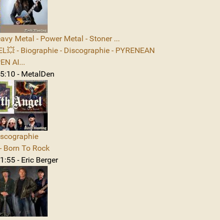
avy Metal - Power Metal - Stoner ...
L💥 - Biographie - Discographie - PYRENEAN
N AI...
5:10 - MetalDen
iscographie
 Born To Rock
:55 - Eric Berger