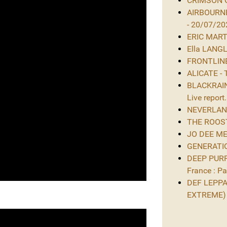
CRIMSON GL
AIRBOURNE
- 20/07/20
ERIC MARTIN
Ella LANGL
FRONTLINE 
ALICATE - 
BLACKRAIN 
Live report.
NEVERLAND 
THE ROOST 
JO DEE MES
GENERATIO
DEEP PURPL
France : Par
DEF LEPPAR
EXTREME)