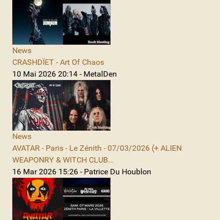
News
CRASHDÏET - Art Of Chaos
10 Mai 2026 20:14 - MetalDen
News
AVATAR - Paris - Le Zénith - 07/03/2026 (+ ALIEN
WEAPONRY & WITCH CLUB...
16 Mar 2026 15:26 - Patrice Du Houblon