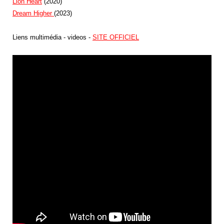
Lion Heart
(2020)
Dream Higher
(2023)
Liens multimédia - videos -
SITE OFFICIEL