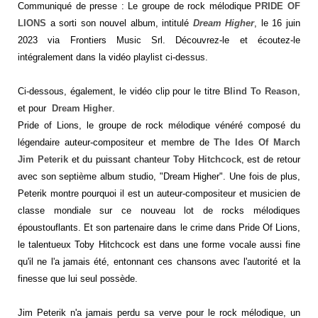
Communiqué de presse : Le groupe de rock mélodique
PRIDE OF
LIONS
a sorti son nouvel album, intitulé
Dream Higher
, le 16 juin
2023 via Frontiers Music Srl. Découvrez-le et écoutez-le
intégralement dans la vidéo playlist ci-dessus.
Ci-dessous, également, le vidéo clip pour le titre
Blind To Reason
,
et pour
Dream Higher
.
Pride of Lions, le groupe de rock mélodique vénéré composé du
légendaire auteur-compositeur et membre de
The Ides Of March
Jim Peterik
et du puissant chanteur
Toby Hitchcock
, est de retour
avec son septième album studio, "Dream Higher". Une fois de plus,
Peterik montre pourquoi il est un auteur-compositeur et musicien de
classe mondiale sur ce nouveau lot de rocks mélodiques
époustouflants. Et son partenaire dans le crime dans Pride Of Lions,
le talentueux Toby Hitchcock est dans une forme vocale aussi fine
qu'il ne l'a jamais été, entonnant ces chansons avec l'autorité et la
finesse que lui seul possède.
Jim Peterik n'a jamais perdu sa verve pour le rock mélodique, un