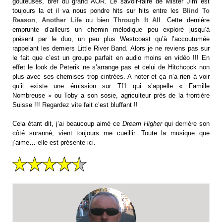
gouteuses, bref du grand AOR. Le savoir-faire de Mister Jim est
toujours la et il va nous pondre hits sur hits entre les
Blind To
Reason
,
Another Life
ou bien
Through It All
. Cette dernière
emprunte d’ailleurs un chemin mélodique peu exploré jusqu’à
présent par le duo, un peu plus Westcoast qu’à l’accoutumée
rappelant les derniers Little River Band. Alors je ne reviens pas sur
le fait que c’est un groupe parfait en audio moins en vidéo !!! En
effet le look de Peterik ne s’arrange pas et celui de Hitchcock non
plus avec ses chemises trop cintrées. A noter et ça n’a rien à voir
qu’il existe une émission sur Tf1 qui s’appelle « Famille
Nombreuse » ou Toby a son sosie, agriculteur près de la frontière
Suisse !!! Regardez vite fait c’est bluffant !!
Cela étant dit, j’ai beaucoup aimé ce
Dream Higher
qui derrière son
côté suranné, vient toujours me cueillir. Toute la musique que
j’aime… elle est présente ici.