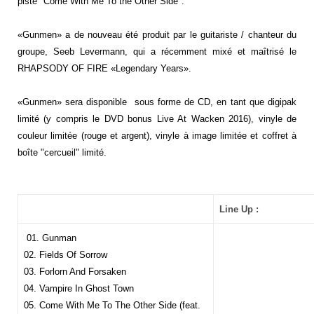
piste "Come With Me To the Other Side".
«Gunmen» a de nouveau été produit par le guitariste / chanteur du
groupe, Seeb Levermann, qui a récemment mixé et maîtrisé le
RHAPSODY OF FIRE «Legendary Years».
«Gunmen» sera disponible sous forme de CD, en tant que digipak
limité (y compris le DVD bonus Live At Wacken 2016), vinyle de
couleur limitée (rouge et argent), vinyle à image limitée et coffret à
boîte "cercueil" limité.
Line Up :
01. Gunman
02. Fields Of Sorrow
03. Forlorn And Forsaken
04. Vampire In Ghost Town
05. Come With Me To The Other Side (feat.