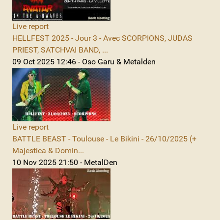
Live report
HELLFEST 2025 - Jour 3 - Avec SCORPIONS, JUDAS
PRIEST, SATCHVAI BAND, ...
09 Oct 2025 12:46 - Oso Garu & Metalden
Live report
BATTLE BEAST - Toulouse - Le Bikini - 26/10/2025 (+
Majestica & Domin...
10 Nov 2025 21:50 - MetalDen