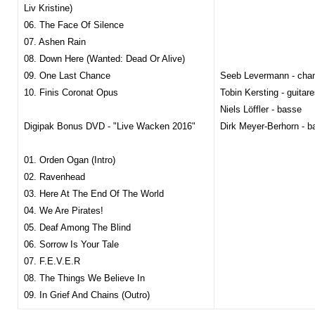
Liv Kristine)
06. The Face Of Silence
07. Ashen Rain
08. Down Here (Wanted: Dead Or Alive)
09. One Last Chance
Seeb Levermann - chant
10. Finis Coronat Opus
Tobin Kersting - guitar
Niels Löffler - basse
Digipak Bonus DVD - "Live Wacken 2016"
Dirk Meyer-Berhorn - ba
01. Orden Ogan (Intro)
02. Ravenhead
03. Here At The End Of The World
04. We Are Pirates!
05. Deaf Among The Blind
06. Sorrow Is Your Tale
07. F.E.V.E.R
08. The Things We Believe In
09. In Grief And Chains (Outro)