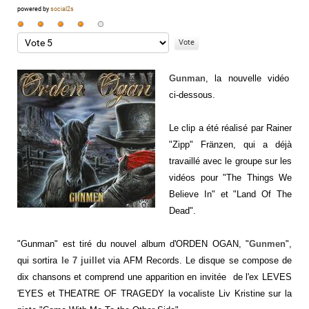
powered by
social2s
Vote
utilisateur:
Veuillez
4
/
5
voter
Gunman
, la nouvelle vidéo
ci-dessous.
Le clip a été réalisé par Rainer
"Zipp" Fränzen, qui a déjà
travaillé avec le groupe sur les
vidéos pour "The Things We
Believe In" et "Land Of The
Dead".
"Gunman" est tiré du nouvel album d'ORDEN OGAN, "
Gunmen
",
qui sortira
le 7 juillet
via AFM Records. Le disque se compose de
dix chansons et comprend une apparition en invitée de l'ex LEVES
'EYES et THEATRE OF TRAGEDY la vocaliste Liv Kristine sur la