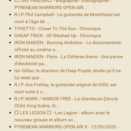
💥 JAG PANZER💥 - Biographie - Discographie -
PYRENEAN WARRIORS OPEN AIR...
R.I.P. Phil Campbell - Le guitariste de Motörhead est
mort à l'âge de ...
TYKETTO - Closer To The Sun - Chronique
CHEAP TRICK - All Washed Up - Chronique
IRON MAIDEN : Burning Ambition - Le documentaire
officiel au cinéma e...
IRON MAIDEN - Paris - La Défense Arena - Une panne
d'électricité pa...
Ian Gillan, le chanteur de Deep Purple, révèle qu'il ne
lui reste que ...
R.I.P. Ace Frehley, le guitariste originel de KISS, est
mort suite à u...
R.I.P. MARK / MARCIE FREE - La chanteuse (Unruly
Child, King Kobra, Si...
💥 LEX LEGION 💥 - Lex Legion : album avec le
nouveau groupe et album av...
PYRENEAN WARRIORS OPEN AIR X - 12/09/2026 -