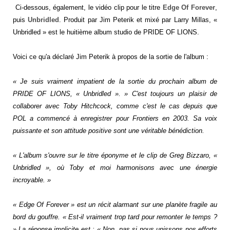
Ci-dessous, également, le vidéo clip pour le titre
Edge Of Forever
,
puis
Unbridled
.
Produit par Jim Peterik et mixé par Larry Millas, «
Unbridled » est le huitième album studio de PRIDE OF LIONS.
Voici ce qu'a déclaré Jim Peterik à propos de la sortie de l'album :
« Je suis vraiment impatient de la sortie du prochain album de
PRIDE OF LIONS, « Unbridled ». » C'est toujours un plaisir de
collaborer avec Toby Hitchcock, comme c'est le cas depuis que
POL a commencé à enregistrer pour Frontiers en 2003. Sa voix
puissante et son attitude positive sont une véritable bénédiction.
« L'album s'ouvre sur le titre éponyme et le clip de Greg Bizzaro, «
Unbridled », où Toby et moi harmonisons avec une énergie
incroyable. »
« Edge Of Forever » est un récit alarmant sur une planète fragile au
bord du gouffre. « Est-il vraiment trop tard pour remonter le temps ?
» La réponse implicite est : « Non, pas si nous unissons nos efforts