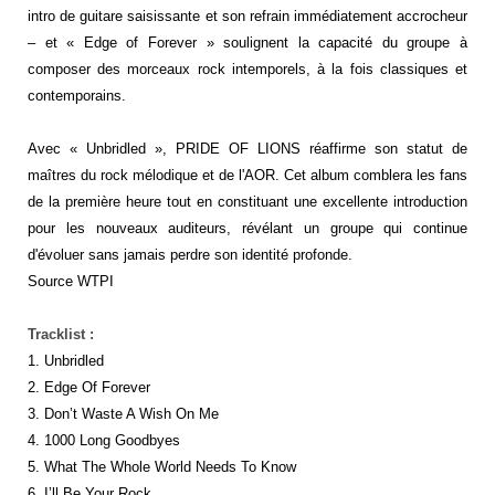
intro de guitare saisissante et son refrain immédiatement accrocheur
– et « Edge of Forever » soulignent la capacité du groupe à
composer des morceaux rock intemporels, à la fois classiques et
contemporains.
Avec « Unbridled », PRIDE OF LIONS réaffirme son statut de
maîtres du rock mélodique et de l'AOR. Cet album comblera les fans
de la première heure tout en constituant une excellente introduction
pour les nouveaux auditeurs, révélant un groupe qui continue
d'évoluer sans jamais perdre son identité profonde.
Source WTPI
Tracklist :
1. Unbridled
2. Edge Of Forever
3. Don’t Waste A Wish On Me
4. 1000 Long Goodbyes
5. What The Whole World Needs To Know
6. I’ll Be Your Rock