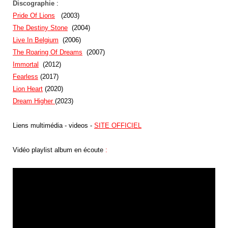
Discographie
:
Pride Of Lions
(2003)
The Destiny Stone
(2004)
Live In Belgium
(2006)
The Roaring Of Dreams
(2007)
Immortal
(2012)
Fearless
(2017)
Lion Heart
(2020)
Dream Higher
(2023)
Liens multimédia - videos -
SITE OFFICIEL
Vidéo playlist album en écoute
: