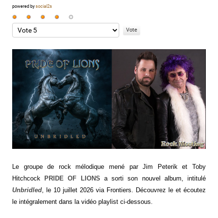
powered by
social2s
Vote
utilisateur:
Veuillez
4
/
5
voter
Le groupe de rock mélodique mené par Jim Peterik et Toby
Hitchcock
PRIDE OF LIONS
a sorti son nouvel album, intitulé
Unbridled
, le 10 juillet 2026 via Frontiers. Découvrez le et écoutez
le intégralement dans la vidéo playlist ci-dessous.