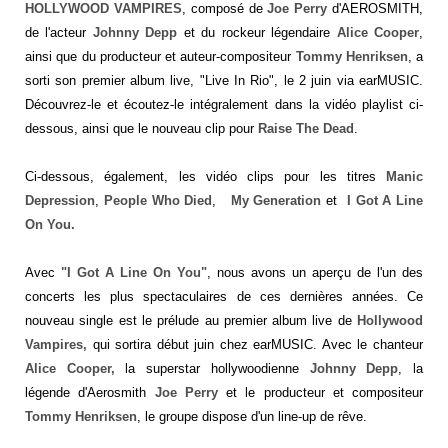
HOLLYWOOD VAMPIRES
, composé de
Joe Perry
d'AEROSMITH,
de l'acteur
Johnny Depp
et du rockeur légendaire
Alice Cooper
,
ainsi que du producteur et auteur-compositeur
Tommy Henriksen
, a
sorti son premier album live, "Live In Rio", le 2 juin via earMUSIC.
Découvrez-le et écoutez-le intégralement dans la vidéo playlist ci-
dessous, ainsi que le nouveau clip pour
Raise The Dead
.
Ci-dessous, également, les vidéo clips pour les titres
Manic
Depression
,
People Who Died
,
My Generation
et
I Got A Line
On You.
Avec
"I Got A Line On You"
, nous avons un aperçu de l'un des
concerts les plus spectaculaires de ces dernières années. Ce
nouveau single est le prélude au premier album live de
Hollywood
Vampires,
qui sortira début juin chez earMUSIC. Avec le chanteur
Alice Cooper,
la superstar hollywoodienne
Johnny Depp
, la
légende d'Aerosmith
Joe Perry
et le producteur et compositeur
Tommy Henriksen
, le groupe dispose d'un line-up de rêve.