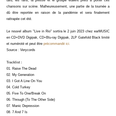
tard, les fans, la presse et le groupe étaient prêts à porter ces
chansons sur scène. Malheureusement, une partie de la tournée a
dû être reportée en raison de la pandémie et sera finalement
rattrapée cet été.
Le nouvel album "Live in Rio" sortira le 2 juin 2023 chez earMUSIC
en CD+DVD Digipak, CD+Blu-ray Digipak, 2LP Gatefold Black limité
et numéroté et peut être
précommandé ici.
Source : Verycords
Tracklist :
01. Raise The Dead
02. My Generation
03. I Got A Line On You
04. Cold Turkey
05. Five To One/Break On
06. Through (To The Other Side)
07. Manic Depression
08. 7 And 7 Is