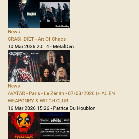
News
CRASHDÏET - Art Of Chaos
10 Mai 2026 20:14 - MetalDen
News
AVATAR - Paris - Le Zénith - 07/03/2026 (+ ALIEN
WEAPONRY & WITCH CLUB...
16 Mar 2026 15:26 - Patrice Du Houblon