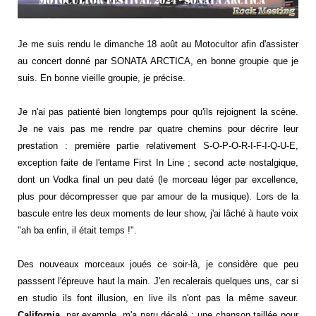
Je me suis rendu le dimanche 18 août au Motocultor afin d'assister
au concert donné par SONATA ARCTICA, en bonne groupie que je
suis. En bonne vieille groupie, je précise.
Je n'ai pas patienté bien longtemps pour qu'ils rejoignent la scène.
Je ne vais pas me rendre par quatre chemins pour décrire leur
prestation : première partie relativement S-O-P-O-R-I-F-I-Q-U-E,
exception faite de l'entame First In Line ; second acte nostalgique,
dont un Vodka final un peu daté (le morceau léger par excellence,
plus pour décompresser que par amour de la musique). Lors de la
bascule entre les deux moments de leur show, j'ai lâché à haute voix
"ah ba enfin, il était temps !".
Des nouveaux morceaux joués ce soir-là, je considère que peu
passsent l'épreuve haut la main. J'en recalerais quelques uns, car si
en studio ils font illusion, en live ils n'ont pas la même saveur.
California
, par exemple, m'a paru décalé : une chanson taillée pour