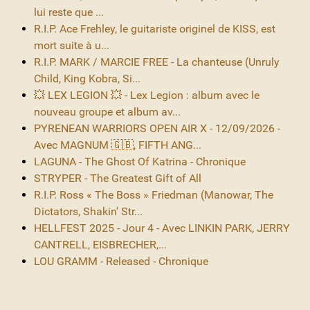
lui reste que ...
R.I.P. Ace Frehley, le guitariste originel de KISS, est
mort suite à u...
R.I.P. MARK / MARCIE FREE - La chanteuse (Unruly
Child, King Kobra, Si...
💥 LEX LEGION 💥 - Lex Legion : album avec le
nouveau groupe et album av...
PYRENEAN WARRIORS OPEN AIR X - 12/09/2026 -
Avec MAGNUM 🇬🇧, FIFTH ANG...
LAGUNA - The Ghost Of Katrina - Chronique
STRYPER - The Greatest Gift of All
R.I.P. Ross « The Boss » Friedman (Manowar, The
Dictators, Shakin' Str...
HELLFEST 2025 - Jour 4 - Avec LINKIN PARK, JERRY
CANTRELL, EISBRECHER,...
LOU GRAMM - Released - Chronique