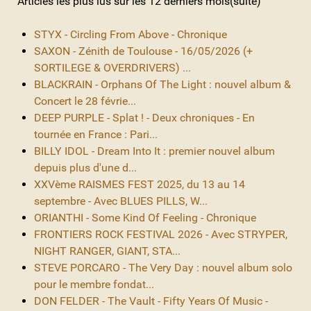
Articles les plus lus sur les 12 derniers mois(suite)
STYX - Circling From Above - Chronique
SAXON - Zénith de Toulouse - 16/05/2026 (+
SORTILEGE & OVERDRIVERS) ...
BLACKRAIN - Orphans Of The Light : nouvel album &
Concert le 28 févrie...
DEEP PURPLE - Splat ! - Deux chroniques - En
tournée en France : Pari...
BILLY IDOL - Dream Into It : premier nouvel album
depuis plus d'une d...
XXVème RAISMES FEST 2025, du 13 au 14
septembre - Avec BLUES PILLS, W...
ORIANTHI - Some Kind Of Feeling - Chronique
FRONTIERS ROCK FESTIVAL 2026 - Avec STRYPER,
NIGHT RANGER, GIANT, STA...
STEVE PORCARO - The Very Day : nouvel album solo
pour le membre fondat...
DON FELDER - The Vault - Fifty Years Of Music -