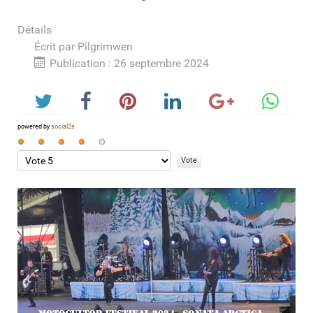
Détails
Écrit par
Pilgrimwen
Publication : 26 septembre 2024
powered by
social2s
Vote
utilisateur:
Veuillez
4
/
5
voter