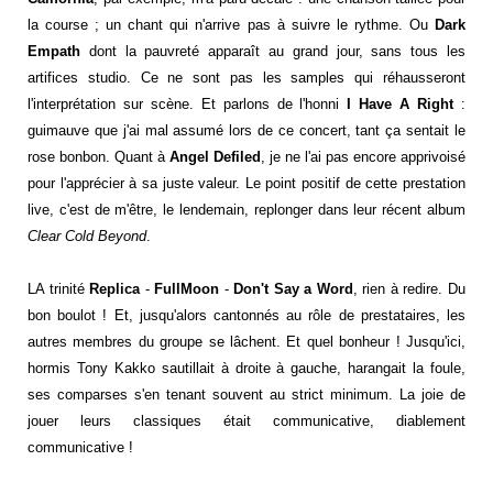
la course ; un chant qui n'arrive pas à suivre le rythme. Ou
Dark
Empath
dont la pauvreté apparaît au grand jour, sans tous les
artifices studio. Ce ne sont pas les samples qui réhausseront
l'interprétation sur scène. Et parlons de l'honni
I Have A Right
:
guimauve que j'ai mal assumé lors de ce concert, tant ça sentait le
rose bonbon. Quant à
Angel Defiled
, je ne l'ai pas encore apprivoisé
pour l'apprécier à sa juste valeur. Le point positif de cette prestation
live, c'est de m'être, le lendemain, replonger dans leur récent album
Clear Cold Beyond
.
LA trinité
Replica
-
FullMoon
-
Don't Say a Word
, rien à redire. Du
bon boulot ! Et, jusqu'alors cantonnés au rôle de prestataires, les
autres membres du groupe se lâchent. Et quel bonheur ! Jusqu'ici,
hormis Tony Kakko sautillait à droite à gauche, harangait la foule,
ses comparses s'en tenant souvent au strict minimum. La joie de
jouer leurs classiques était communicative, diablement
communicative !