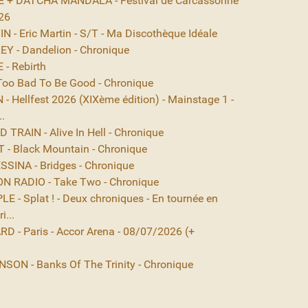
 + DÄTCHA MANDALA - Festival de Carcassonne
26
 - Eric Martin - S/T - Ma Discothèque Idéale
EY - Dandelion - Chronique
- Rebirth
Too Bad To Be Good - Chronique
- Hellfest 2026 (XIXème édition) - Mainstage 1 -
..
TRAIN - Alive In Hell - Chronique
- Black Mountain - Chronique
SINA - Bridges - Chronique
N RADIO - Take Two - Chronique
E - Splat ! - Deux chroniques - En tournée en
i...
D - Paris - Accor Arena - 08/07/2026 (+
ON - Banks Of The Trinity - Chronique