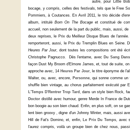
autre, pour Little B
bocage, y compris, celles des festivals, tels que le Free 
Pommiers, à Coutances. En Avril 2011, le trio décide d'en
album, intitulé
Born On The Bocage
et constitué de comp
accueil, non seulement de la part du public, mais, aussi, de 
deux reprises, le Prix du Meilleur Disque Blues de l'année
remporteront, aussi, le Prix du Tremplin Blues en Seine. D
Heures Par Jour
, dont toutes les compositions ont été éc
Christophe Pagnucco. Dès l'entame, avec
Du Sang Dans
façon Dust My Broom d'Elmore James, et, tout de suite, on 
approche avec, 14
Heures Par Jour
, le titre éponyme de l'
Walter, ou, avec, encore,
Personne
, qui sonne comme un ti
shuffle bien vintage, au chorus parfaitement exécuté par
L'Temps D'Rentrer Trop Tard
, dans un style bien Rock, fa
Doctor
distillé avec humour, genre Merde In France de Dut
bon boogie au son bien chaud. Enfin, en plus soft, on se ga
lent bien groovy , digne d'un Johnny Winter, mais, aussi av
Hill de Fat's Domino, et, enfin,
Le Prix Du Temps
, avec 
l'aurez compris, voilà un groupe bien de chez nous, passi