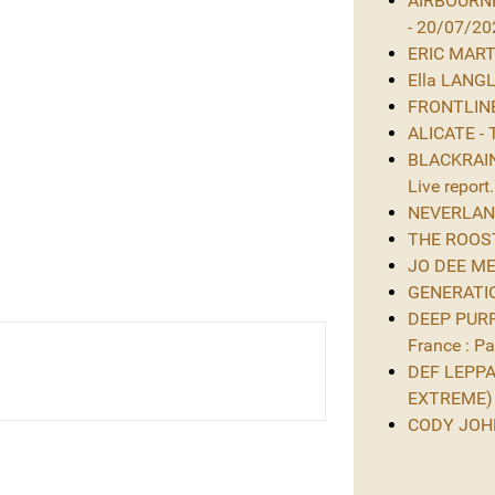
AIRBOURNE
- 20/07/20
ERIC MARTIN
Ella LANGL
FRONTLINE 
ALICATE - 
BLACKRAIN 
Live report.
NEVERLAND 
THE ROOST 
JO DEE MES
GENERATIO
DEEP PURPL
France : Par
DEF LEPPAR
EXTREME)
CODY JOHNS