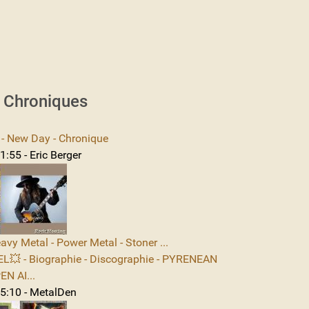
s Chroniques
 New Day - Chronique
:55 - Eric Berger
avy Metal - Power Metal - Stoner ...
L💥 - Biographie - Discographie - PYRENEAN
N AI...
5:10 - MetalDen