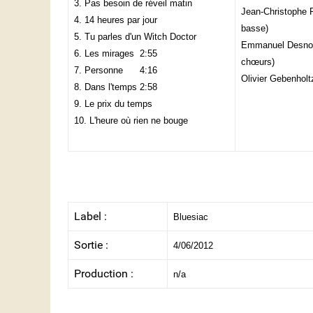
3. Pas besoin de réveil matin
Jean-Christophe 
4. 14 heures par jour
basse)
5. Tu parles d'un Witch Doctor
Emmanuel Desnos
6. Les mirages
2:55
chœurs)
7. Personne
4:16
Olivier Gebenhol
8. Dans l'temps
2:58
9. Le prix du temps
10. L'heure où rien ne bouge
Label :
Bluesiac
Sortie :
4/06/2012
Production :
n/a