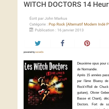
WITCH DOCTORS 14 Heure
Écrit par
John Markus
Catégorie :
Pop Rock (Alternatif Modern Indé Pr
Publication : 16 janvier 2013
powered by
social2s
Deuxième opus pour ce
de Normandie.
Après 15 années pass
par l'âme Bluesy de
Rock'n'Roll de Chuc
guitare), Olivier Geb
Basse et Chant), déc
Doctors. Fort de sa