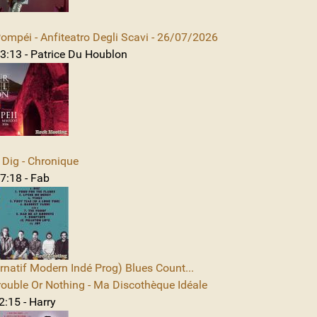
mpéi - Anfiteatro Degli Scavi - 26/07/2026
3:13 - Patrice Du Houblon
Dig - Chronique
7:18 - Fab
rnatif Modern Indé Prog) Blues Count...
rouble Or Nothing - Ma Discothèque Idéale
2:15 - Harry