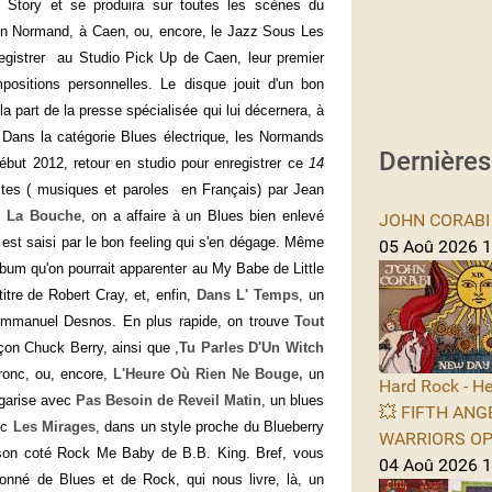
ob Story et se produira sur toutes les scènes du
Son Normand, à Caen, ou, encore, le Jazz Sous Les
registrer au Studio Pick Up de Caen, leur premier
ositions personnelles. Le disque jouit d'un bon
la part de la presse spécialisée qui lui décernera, à
. Dans la catégorie Blues électrique, les Normands
Dernière
ébut 2012, retour en studio pour enregistrer ce
14
rites ( musiques et paroles en Français) par Jean
 La Bouche
, on a affaire à un Blues bien enlevé
JOHN CORABI -
est saisi par le bon feeling qui s'en dégage. Même
05 Aoû 2026 11
album qu'on pourrait apparenter au My Babe de Little
tre de Robert Cray, et, enfin,
Dans L' Temps
, un
 Emmanuel Desnos. En plus rapide, on trouve
Tout
çon Chuck Berry, ainsi que ,
Tu Parles D'Un Witch
ronc, ou, encore,
L'Heure Où Rien Ne Bouge,
un
Hard Rock - He
rgarise avec
Pas Besoin de Reveil Matin
, un blues
💥 FIFTH ANGE
ec
Les Mirages
, dans un style proche du Blueberry
WARRIORS OPE
son coté Rock Me Baby de B.B. King. Bref, vous
04 Aoû 2026 1
onné de Blues et de Rock, qui nous livre, là, un