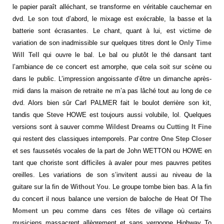
le papier paraît alléchant, se transforme en véritable cauchemar en
dvd. Le son tout d’abord, le mixage est exécrable, la basse et la
batterie sont écrasantes. Le chant, quant à lui, est victime de
variation de son inadmissible sur quelques titres dont le
Only Time
Will Tell
qui ouvre le bal. Le bal ou plutôt le thé dansant tant
l’ambiance de ce concert est amorphe, que cela soit sur scène ou
dans le public. L’impression angoissante d’être un dimanche après-
midi dans la maison de retraite ne m’a pas lâché tout au long de ce
dvd. Alors bien sûr Carl PALMER fait le boulot derrière son kit,
tandis que Steve HOWE est toujours aussi volubile, lol. Quelques
versions sont à sauver comme
Wildest Dreams
ou
Cutting It Fine
qui restent des classiques intemporels. Par contre
One Step Closer
et ses faussetés vocales de la part de John WETTON ou HOWE en
tant que choriste sont difficiles à avaler pour mes pauvres petites
oreilles. Les variations de son s’invitent aussi au niveau de la
guitare sur la fin de
Without You
. Le groupe tombe bien bas. A la fin
du concert il nous balance une version de baloche de
Heat Of The
Moment
un peu comme dans ces fêtes de village où certains
musiciens massacrent allègrement et sans vergogne Highway To