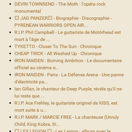
DEVIN TOWNSEND - The Moth : l'opéra rock
monumental
💥 JAG PANZER💥 - Biographie - Discographie -
PYRENEAN WARRIORS OPEN AIR...
R.I.P. Phil Campbell - Le guitariste de Motörhead est
mort à l'âge de ...
TYKETTO - Closer To The Sun - Chronique
CHEAP TRICK - All Washed Up - Chronique
IRON MAIDEN : Burning Ambition - Le documentaire
officiel au cinéma e...
IRON MAIDEN - Paris - La Défense Arena - Une panne
d'électricité pa...
Ian Gillan, le chanteur de Deep Purple, révèle qu'il ne
lui reste que ...
R.I.P. Ace Frehley, le guitariste originel de KISS, est
mort suite à u...
R.I.P. MARK / MARCIE FREE - La chanteuse (Unruly
Child, King Kobra, Si...
💥 LEX LEGION 💥 - Lex Legion : album avec le