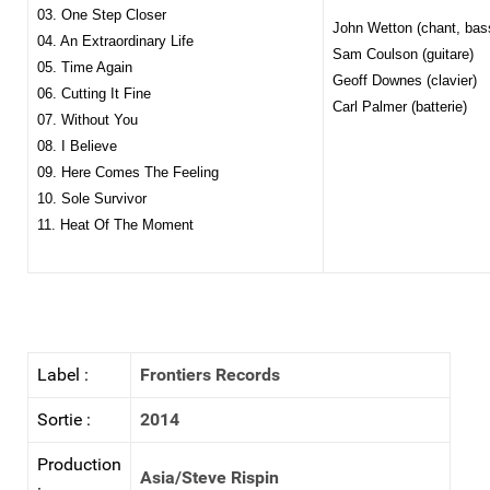
03. One Step Closer
John Wetton (chant, bas
04. An Extraordinary Life
Sam Coulson (guitare)
05. Time Again
Geoff Downes (clavier)
06. Cutting It Fine
Carl Palmer (batterie)
07. Without You
08. I Believe
09. Here Comes The Feeling
10. Sole Survivor
11. Heat Of The Moment
Label :
Frontiers Records
Sortie :
2014
Production
Asia/Steve Rispin