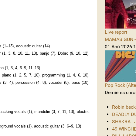
Live report
MAMAS GUN - 
 (1–13), acoustic guitar (14)
01 Aoû 2026 1
 (1, 3, 8, 10, 11, 13), banjo (7), Dobro (9, 10, 12),
n (1, 3, 4, 6–9, 11–13)
piano (1, 2, 5, 7, 10), programming (1, 4, 6, 10),
 (3, 4), percussion (4, 8), vocoder (8), bass (10),
Pop Rock (Alte
Dernières chro
Robin beck
backing vocals (1), mandolin (3, 7, 11, 13), electric
DEADLY DUS
SHAKRA - J
kground vocals (1), acoustic guitar (3, 6–9, 13)
49 WINCHES