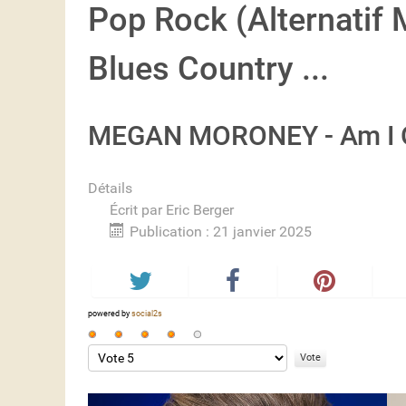
Pop Rock (Alternatif
Blues Country ...
MEGAN MORONEY - Am I O
Détails
Écrit par
Eric Berger
Publication : 21 janvier 2025
powered by
social2s
Vote
utilisateur:
Veuillez
4
/
5
voter