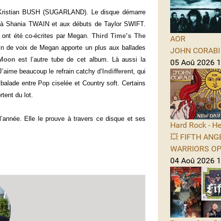
 Kristian BUSH (SUGARLAND). Le disque démarre
se à Shania TWAIN et aux débuts de Taylor SWIFT.
s ont été co-écrites par Megan.
Third Time’s The
AOR
rain de voix de Megan apporte un plus aux ballades
JOHN CORABI -
Moon
est l’autre tube de cet album. Là aussi la
05 Aoû 2026 11
aime beaucoup le refrain catchy d’
Indifferent
, qui
 balade entre Pop ciselée et Country soft. Certains
tent du lot.
année. Elle le prouve à travers ce disque et ses
Hard Rock - He
💥 FIFTH ANGE
WARRIORS OPE
04 Aoû 2026 1