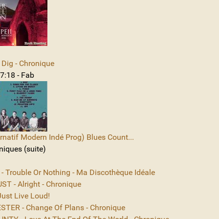
Dig - Chronique
7:18 - Fab
rnatif Modern Indé Prog) Blues Count...
niques (suite)
 - Trouble Or Nothing - Ma Discothèque Idéale
T - Alright - Chronique
ust Live Loud!
TER - Change Of Plans - Chronique