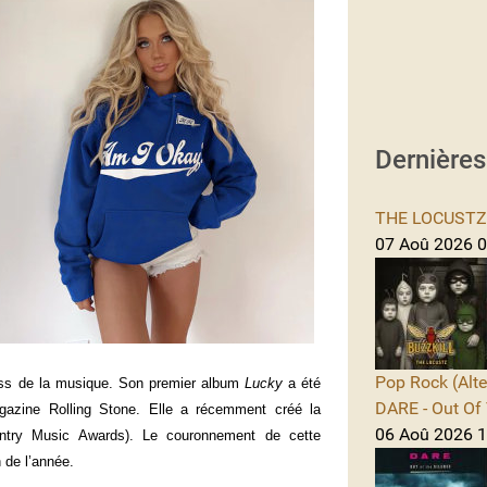
Dernière
THE LOCUSTZ -
07 Aoû 2026 0
Pop Rock (Alte
ness de la musique. Son premier album
Lucky
a été
DARE - Out Of 
magazine Rolling Stone. Elle a récemment créé la
06 Aoû 2026 1
ntry Music Awards). Le couronnement de cette
 de l’année.