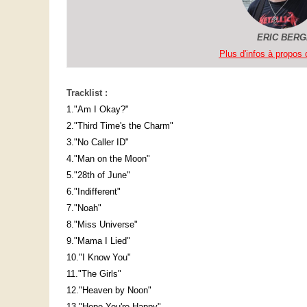
ERIC BER
Plus d'infos à propos d
Tracklist :
1."Am I Okay?"
2."Third Time's the Charm"
3."No Caller ID"
4."Man on the Moon"
5."28th of June"
6."Indifferent"
7."Noah"
8."Miss Universe"
9."Mama I Lied"
10."I Know You"
11."The Girls"
12."Heaven by Noon"
13."Hope You're Happy"