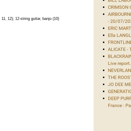
BILL LABOU
CRIMSON GL
AIRBOURNE
11, 12); 12-string guitar, banjo (10)
- 20/07/20
ERIC MARTIN
Ella LANGL
FRONTLINE 
ALICATE - 
BLACKRAIN 
Live report.
NEVERLAND 
THE ROOST 
JO DEE MES
GENERATIO
DEEP PURPL
France : Par