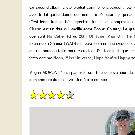
Ce second album a été produit comme le précédent, par
avec le hit qui lui donne son nom. En l’écoutant, je pen
C’est léger, frais et très agréable. Toutes les composition
Charm
est un titre qui vacille entre Pop et Country. Le g
que sont
No Caller Id
ou
28th Of June
.
Man On The 
référence à Shania TWAIN s’impose comme une évidence. J’
est un morceau taillé pour les radios US. Tout le disque se
titres comme
Noah
,
Miss Universe
,
Hope You’re Happy
sor
Megan MORONEY n’a pas volé son titre de révélation de l’
dernières prestations live. Une étoile est née.