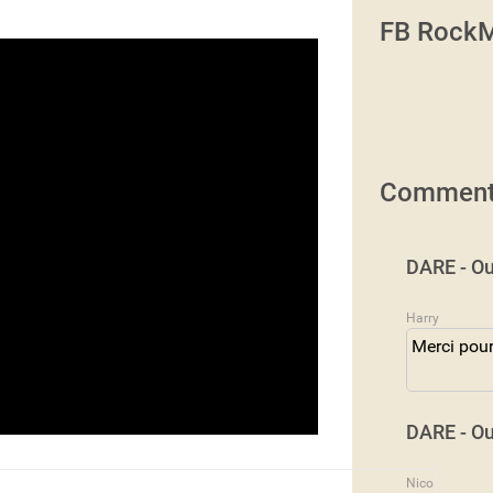
FB RockM
Comment
DARE - Ou
Harry
Merci pour
DARE - Ou
Nico