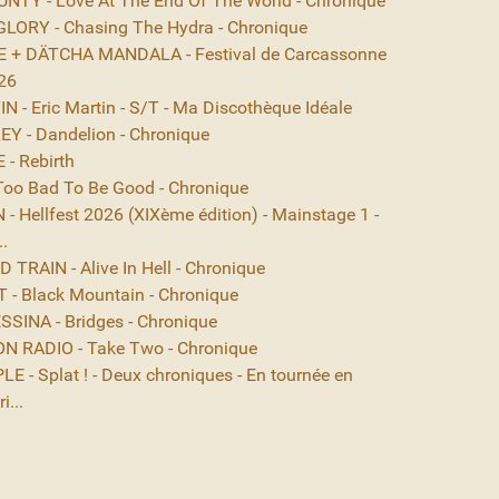
NTY - Love At The End Of The World - Chronique
ORY - Chasing The Hydra - Chronique
 + DÄTCHA MANDALA - Festival de Carcassonne
26
 - Eric Martin - S/T - Ma Discothèque Idéale
EY - Dandelion - Chronique
- Rebirth
Too Bad To Be Good - Chronique
- Hellfest 2026 (XIXème édition) - Mainstage 1 -
..
TRAIN - Alive In Hell - Chronique
- Black Mountain - Chronique
SINA - Bridges - Chronique
N RADIO - Take Two - Chronique
E - Splat ! - Deux chroniques - En tournée en
i...