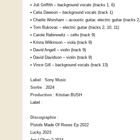
• Juli Griffith – background vocals (tracks 1, 6)
• Celia Dawson – background vocals (track 1)
• Charlie Worsham – acoustic guitar, electric guitar (tracks 2, 
• Tom Bukovac – electric guitar (tracks 2, 10, 11)
• Carole Rabinowitz – cello (track 9)
• Krista Wilkinson – viola (track 9)
• David Angell – violin (track 9)
• David Davidson – violin (track 9)
• Vince Gill – background vocals (track 13)
Label
: Sony Music
Sortie
: 2024
Production
: Kristian BUSH
Label :
Discographie
:
Pistols Made Of Roses Ep 2022
Lucky 2023
Am I Okay ? 2024