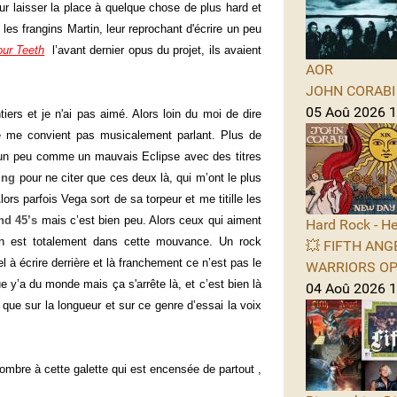
our laisser la place à quelque chose de plus hard et
les frangins Martin, leur reprochant d'écrire un peu
our Teeth
l’avant dernier opus du projet, ils avaient
AOR
JOHN CORABI -
05 Aoû 2026 11
iers et je n'ai pas aimé. Alors loin du moi de dire
e me convient pas musicalement parlant. Plus de
 un peu comme un mauvais Eclipse avec des titres
ing
pour ne citer que ces deux là, qui m’ont le plus
rs parfois Vega sort de sa torpeur et me titille les
nd 45’s
mais c’est bien peu. Alors ceux qui aiment
Hard Rock - He
r on est totalement dans cette mouvance. Un rock
💥 FIFTH ANGE
el à écrire derrière et là franchement ce n’est pas le
WARRIORS OPE
ue y’a du monde mais ça s'arrête là, et c’est bien là
04 Aoû 2026 1
e que sur la longueur et sur ce genre d’essai la voix
’ombre à cette galette qui est encensée de partout ,