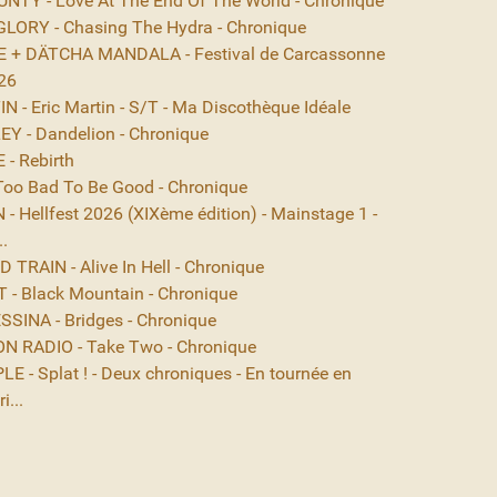
NTY - Love At The End Of The World - Chronique
ORY - Chasing The Hydra - Chronique
 + DÄTCHA MANDALA - Festival de Carcassonne
26
 - Eric Martin - S/T - Ma Discothèque Idéale
EY - Dandelion - Chronique
- Rebirth
Too Bad To Be Good - Chronique
- Hellfest 2026 (XIXème édition) - Mainstage 1 -
..
TRAIN - Alive In Hell - Chronique
- Black Mountain - Chronique
SINA - Bridges - Chronique
N RADIO - Take Two - Chronique
E - Splat ! - Deux chroniques - En tournée en
i...