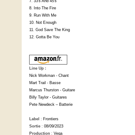
7. 33's And 45's
8. Into The Fire
9. Run With Me
10. Not Enough
11. God Save The King
12. Gotta Be You
Line Up :
Nick Workman - Chant
Mart Trail - Basse
Marcus Thurston - Guitare
Billy Taylor - Guitares
Pete Newdeck – Batterie
Label
: Frontiers
Sortie
: 08
/09/2023
Production
: Vega