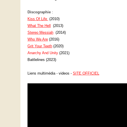
Discographie
:
Kiss Of Life
(2010)
What The Hell
(2013)
Stereo Messiah
(2014)
Who We Are
(2016)
Grit Your Teeth
(2020)
Anarchy And Unity
(2021)
Battlelines (2023)
Liens multimédia - videos -
SITE OFFICIEL