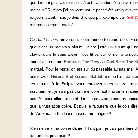
que les frangins avaient petit à petit abandonné le navire p
moins AOR. Alors j’ai souvent par le passé été critique avec 
toujours pareil, mais je dois dire que par exemple sur
Grit Y
remarquablement évolué.
Ce
Battle Lines
arrive donc cette année toujours chez Front
que c’est un mauvais album , c’est juste un album qui n
clavier dans le sens absent, des titres sur le même tempo
inaudibles comme
Embrace The Grey
ou
God Save The K
marqué. Pour le reste, on est sur du passable au pas mal. Alo
ouïes avec
Heroes And Zeroes
,
Battlelines
ou bien
33’s a
les grattes à la Eclipse vont retrouver leurs petits ca
survitaminé , je suis pas contre encore faut il avoir le matéri
cas. Ah pour aller sur du riff bien lourd avec grosse rythmiq
que la frustration opère. Et puis je rajouterai que je dois dir
de Workman à tendance aussi à me fatiguer!!!
Rien ne va à ma bonne dame !! Tant pis , je vais pas faire d
tant mieux pour eux !!!