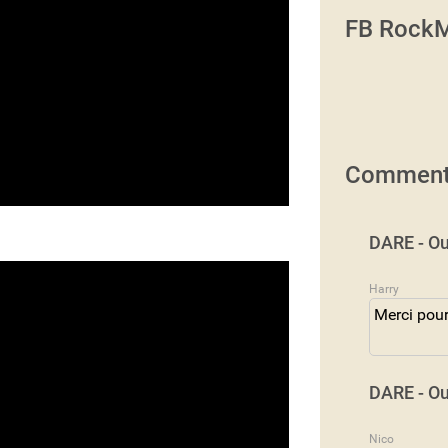
FB RockM
Comment
DARE - Ou
Harry
Merci pour
DARE - Ou
Nico