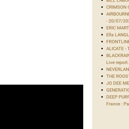
BILL LABOU
CRIMSON GL
AIRBOURNE
- 20/07/20
ERIC MARTIN
Ella LANGL
FRONTLINE 
ALICATE - 
BLACKRAIN 
Live report.
NEVERLAND 
THE ROOST 
JO DEE MES
GENERATIO
DEEP PURPL
France : Par