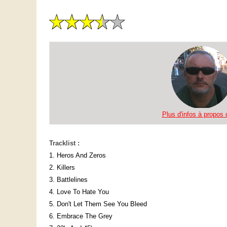
Plus d'infos à propos d
Tracklist :
1. Heros And Zeros
2. Killers
3. Battlelines
4. Love To Hate You
5. Don't Let Them See You Bleed
6. Embrace The Grey