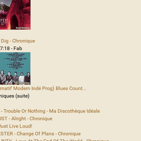
Dig - Chronique
7:18 - Fab
rnatif Modern Indé Prog) Blues Count...
niques (suite)
 - Trouble Or Nothing - Ma Discothèque Idéale
T - Alright - Chronique
ust Live Loud!
TER - Change Of Plans - Chronique