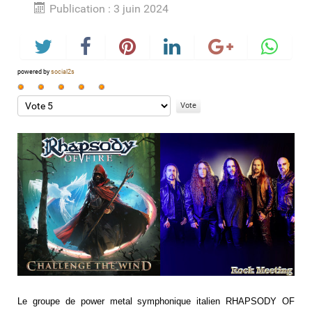
Publication : 3 juin 2024
powered by
social2s
Vote
utilisateur:
Veuillez
5
/
5
voter
Le groupe de power metal symphonique italien RHAPSODY OF