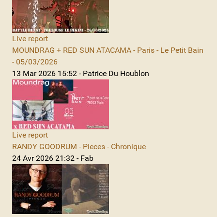
Live report
MOUNDRAG + RED SUN ATACAMA - Paris - Le Petit Bain
- 05/03/2026
13 Mar 2026 15:52 - Patrice Du Houblon
Live report
RANDY GOODRUM - Pieces - Chronique
24 Avr 2026 21:32 - Fab