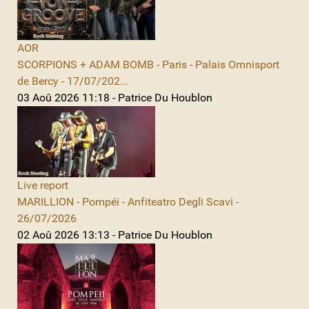
AOR
SCORPIONS + ADAM BOMB - Paris - Palais Omnisport
de Bercy - 17/07/202...
03 Aoû 2026 11:18 - Patrice Du Houblon
Live report
MARILLION - Pompéi - Anfiteatro Degli Scavi -
26/07/2026
02 Aoû 2026 13:13 - Patrice Du Houblon