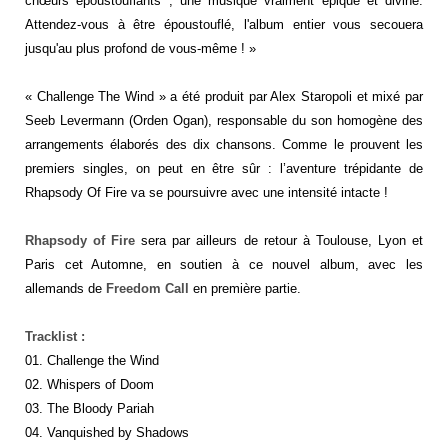
chœurs époustouflants ; une musique vraiment épique et divine.
Attendez-vous à être époustouflé, l'album entier vous secouera
jusqu'au plus profond de vous-même ! »
« Challenge The Wind » a été produit par Alex Staropoli et mixé par
Seeb Levermann (Orden Ogan), responsable du son homogène des
arrangements élaborés des dix chansons. Comme le prouvent les
premiers singles, on peut en être sûr : l’aventure trépidante de
Rhapsody Of Fire va se poursuivre avec une intensité intacte !
Rhapsody of Fire
sera par ailleurs de retour à Toulouse, Lyon et
Paris cet Automne, en soutien à ce nouvel album, avec les
allemands de
Freedom Call
en première partie.
Tracklist :
01. Challenge the Wind
02. Whispers of Doom
03. The Bloody Pariah
04. Vanquished by Shadows