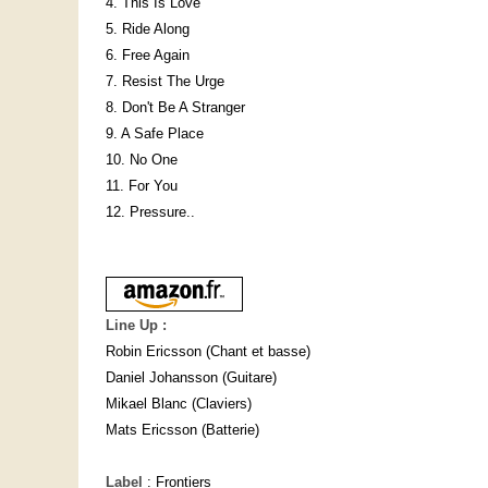
4. This Is Love
5. Ride Along
6. Free Again
7. Resist The Urge
8. Don't Be A Stranger
9. A Safe Place
10. No One
11. For You
12. Pressure..
Line Up :
Robin Ericsson (Chant et basse)
Daniel Johansson (Guitare)
Mikael Blanc (Claviers)
Mats Ericsson (Batterie)
Label
: Frontiers