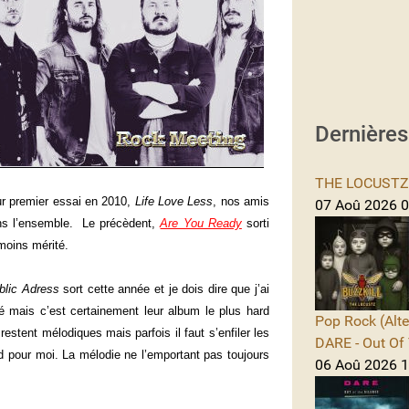
Dernière
THE LOCUSTZ -
ur premier essai en 2010,
Life Love Less
, nos amis
07 Aoû 2026 0
ns l’ensemble. Le précèdent,
Are You Ready
sorti
 moins mérité.
blic Adress
sort cette année et je dois dire que j’ai
 mais c’est certainement leur album le plus hard
Pop Rock (Alte
restent mélodiques mais parfois il faut s’enfiler les
DARE - Out Of 
rd pour moi. La mélodie ne l’emportant pas toujours
06 Aoû 2026 1