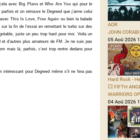
 cela avec
Big Plans
et
Who Are You
qui pour le
arfois et on retrouve le Degreed que j’aime celui
e avec
This
Is Love
,
Free Again
ou bien la balade
AOR
sur la fin de l’essai en remettant le turbo sur des
JOHN CORABI -
réable, juste un peu trop hard pour moi. Voila un
05 Aoû 2026 11
 et d’autres plus amateurs de FM. Je ne suis pas
m mais là, parfois, c’est trop rentre dedans pour
m intéressant pour Degreed même s’il ne fera pas
Hard Rock - He
💥 FIFTH ANGE
WARRIORS OPE
04 Aoû 2026 1