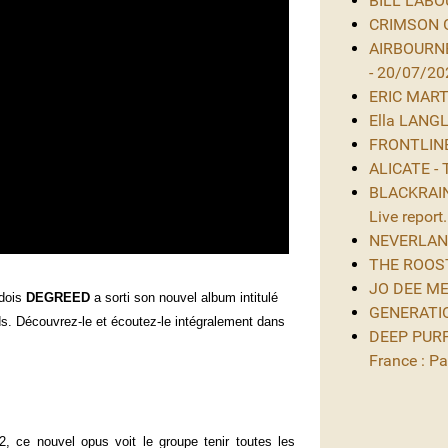
BILL LABOU
CRIMSON GL
AIRBOURNE
- 20/07/20
ERIC MARTIN
Ella LANGL
FRONTLINE 
ALICATE - 
BLACKRAIN 
Live report.
NEVERLAND 
THE ROOST 
JO DEE MES
dois
DEGREED
a sorti son nouvel album intitulé
GENERATIO
. Découvrez-le et écoutez-le intégralement dans
DEEP PURPL
France : Par
ce nouvel opus voit le groupe tenir toutes les