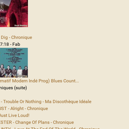
Dig - Chronique
7:18 - Fab
rnatif Modern Indé Prog) Blues Count...
niques (suite)
 - Trouble Or Nothing - Ma Discothèque Idéale
T - Alright - Chronique
ust Live Loud!
TER - Change Of Plans - Chronique