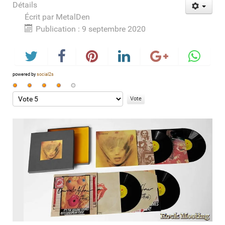
Détails
Écrit par
MetalDen
Publication : 9 septembre 2020
powered by
social2s
Vote
utilisateur:
Veuillez
4
/
5
voter