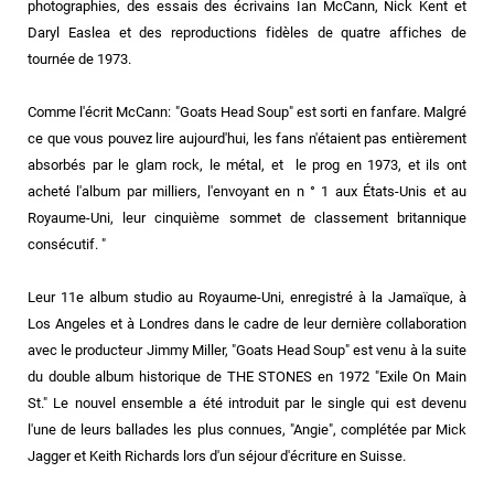
photographies, des essais des écrivains Ian McCann, Nick Kent et
Daryl Easlea et des reproductions fidèles de quatre affiches de
tournée de 1973.
Comme l'écrit McCann: "Goats Head Soup" est sorti en fanfare. Malgré
ce que vous pouvez lire aujourd'hui, les fans n'étaient pas entièrement
absorbés par le glam rock, le métal, et le prog en 1973, et ils ont
acheté l'album par milliers, l'envoyant en n ° 1 aux États-Unis et au
Royaume-Uni, leur cinquième sommet de classement britannique
consécutif. "
Leur 11e album studio au Royaume-Uni, enregistré à la Jamaïque, à
Los Angeles et à Londres dans le cadre de leur dernière collaboration
avec le producteur Jimmy Miller, "Goats Head Soup" est venu à la suite
du double album historique de THE STONES en 1972 "Exile On Main
St." Le nouvel ensemble a été introduit par le single qui est devenu
l'une de leurs ballades les plus connues, "Angie", complétée par Mick
Jagger et Keith Richards lors d'un séjour d'écriture en Suisse.