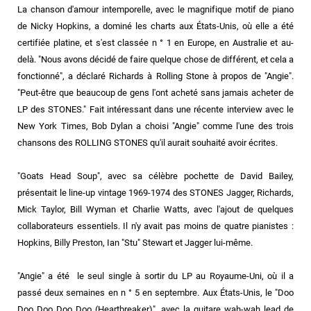
La chanson d'amour intemporelle, avec le magnifique motif de piano
de Nicky Hopkins, a dominé les charts aux États-Unis, où elle a été
certifiée platine, et s'est classée n ° 1 en Europe, en Australie et au-
delà. "Nous avons décidé de faire quelque chose de différent, et cela a
fonctionné", a déclaré Richards à Rolling Stone à propos de "Angie".
"Peut-être que beaucoup de gens l'ont acheté sans jamais acheter de
LP des STONES." Fait intéressant dans une récente interview avec le
New York Times, Bob Dylan a choisi "Angie" comme l'une des trois
chansons des ROLLING STONES qu'il aurait souhaité avoir écrites.
"Goats Head Soup", avec sa célèbre pochette de David Bailey,
présentait le line-up vintage 1969-1974 des STONES Jagger, Richards,
Mick Taylor, Bill Wyman et Charlie Watts, avec l'ajout de quelques
collaborateurs essentiels. Il n'y avait pas moins de quatre pianistes :
Hopkins, Billy Preston, Ian "Stu" Stewart et Jagger lui-même.
"Angie" a été le seul single à sortir du LP au Royaume-Uni, où il a
passé deux semaines en n ° 5 en septembre. Aux États-Unis, le "Doo
Doo Doo Doo Doo (Heartbreaker)", avec la guitare wah-wah lead de