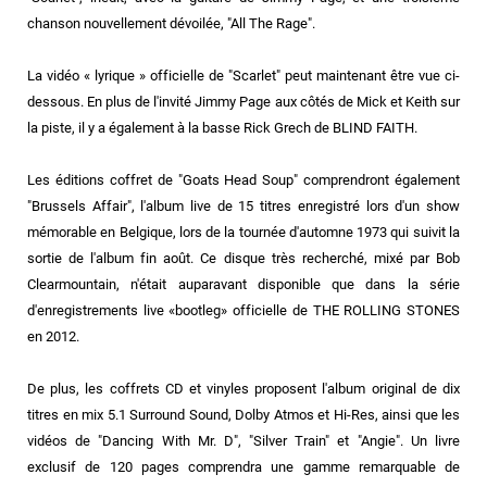
chanson nouvellement dévoilée, "All The Rage".
La vidéo « lyrique » officielle de "Scarlet" peut maintenant être vue ci-
dessous. En plus de l'invité Jimmy Page aux côtés de Mick et Keith sur
la piste, il y a également à la basse Rick Grech de BLIND FAITH.
Les éditions coffret de "Goats Head Soup" comprendront également
"Brussels Affair", l'album live de 15 titres enregistré lors d'un show
mémorable en Belgique, lors de la tournée d'automne 1973 qui suivit la
sortie de l'album fin août. Ce disque très recherché, mixé par Bob
Clearmountain, n'était auparavant disponible que dans la série
d'enregistrements live «bootleg» officielle de THE ROLLING STONES
en 2012.
De plus, les coffrets CD et vinyles proposent l'album original de dix
titres en mix 5.1 Surround Sound, Dolby Atmos et Hi-Res, ainsi que les
vidéos de "Dancing With Mr. D", "Silver Train" et "Angie". Un livre
exclusif de 120 pages comprendra une gamme remarquable de