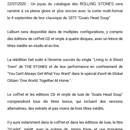
22/07/2020 : Un joyau du catalogue des ROLLING STONES sera
raméné à sa pleine gloire et plus encore avec la sortie multi-format
le 4 septembre de leur classique de 1973 "Goats Head Soup".
L'album sera disponible dans de multiples configurations, y compris
des éditions de coffret CD et vinyle à quatre disques, avec un trésor de
titres inédits en studio et en live.
La réédition fait suite à l'énorme succès du single "Living In A Ghost
Town" de THE STONES et de leur performance en confinement de
"You Can't Always Get What You Want" dans le spécial d'avril de Global
Citizen "One World: Together At Home ".
Le coffret et les éditions CD et vinyle de luxe de "Goats Head Soup"
comprendront tous dix titres bonus, qui incluent des versions
alternatives, des extraits et pas moins de trois titres inédits.
Il y aura notamment dans le coffret et dans les éditions de luxe, le titre
"Scarlet", inédit, avec la guitare de Jimmy Page, et une troisième