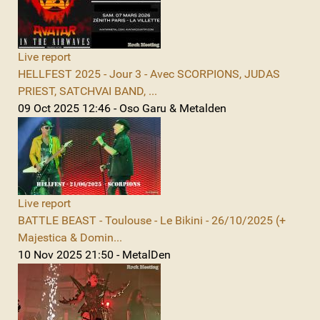
Live report
HELLFEST 2025 - Jour 3 - Avec SCORPIONS, JUDAS
PRIEST, SATCHVAI BAND, ...
09 Oct 2025 12:46 - Oso Garu & Metalden
Live report
BATTLE BEAST - Toulouse - Le Bikini - 26/10/2025 (+
Majestica & Domin...
10 Nov 2025 21:50 - MetalDen