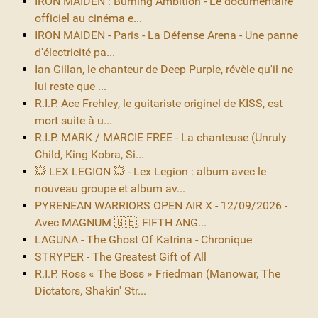
IRON MAIDEN : Burning Ambition - Le documentaire
officiel au cinéma e...
IRON MAIDEN - Paris - La Défense Arena - Une panne
d'électricité pa...
Ian Gillan, le chanteur de Deep Purple, révèle qu'il ne
lui reste que ...
R.I.P. Ace Frehley, le guitariste originel de KISS, est
mort suite à u...
R.I.P. MARK / MARCIE FREE - La chanteuse (Unruly
Child, King Kobra, Si...
💥 LEX LEGION 💥 - Lex Legion : album avec le
nouveau groupe et album av...
PYRENEAN WARRIORS OPEN AIR X - 12/09/2026 -
Avec MAGNUM 🇬🇧, FIFTH ANG...
LAGUNA - The Ghost Of Katrina - Chronique
STRYPER - The Greatest Gift of All
R.I.P. Ross « The Boss » Friedman (Manowar, The
Dictators, Shakin' Str...