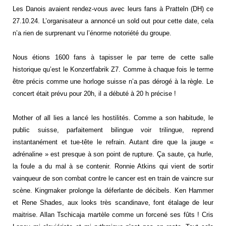
Les Danois avaient rendez-vous avec leurs fans à Pratteln (DH) ce
27.10.24. L’organisateur a annoncé un sold out pour cette date, cela
n’a rien de surprenant vu l’énorme notoriété du groupe.
Nous étions 1600 fans à tapisser le par terre de cette salle
historique qu’est le Konzertfabrik Z7. Comme à chaque fois le terme
être précis comme une horloge suisse n’a pas dérogé à la règle. Le
concert était prévu pour 20h, il a débuté à 20 h précise !
Mother of all lies a lancé les hostilités. Comme a son habitude, le
public suisse, parfaitement bilingue voir trilingue, reprend
instantanément et tue-tête le refrain. Autant dire que la jauge «
adrénaline » est presque à son point de rupture. Ça saute, ça hurle,
la foule a du mal à se contenir. Ronnie Atkins qui vient de sortir
vainqueur de son combat contre le cancer est en train de vaincre sur
scène. Kingmaker prolonge la déferlante de décibels. Ken Hammer
et Rene Shades, aux looks très scandinave, font étalage de leur
maitrise. Allan Tschicaja martèle comme un forcené ses fûts ! Cris