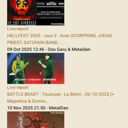
Live report
HELLFEST 2025 - Jour 3 - Avec SCORPIONS, JUDAS
PRIEST, SATCHVAI BAND, ...
09 Oct 2025 12:46 - Oso Garu & Metalden
Live report
BATTLE BEAST - Toulouse - Le Bikini - 26/10/2025 (+
Majestica & Domin...
10 Nov 2025 21:50 - MetalDen