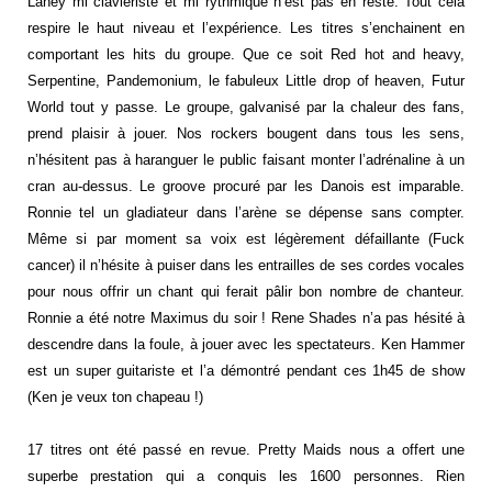
Laney mi claviériste et mi rythmique n’est pas en reste. Tout cela
respire le haut niveau et l’expérience. Les titres s’enchainent en
comportant les hits du groupe. Que ce soit Red hot and heavy,
Serpentine, Pandemonium, le fabuleux Little drop of heaven, Futur
World tout y passe. Le groupe, galvanisé par la chaleur des fans,
prend plaisir à jouer. Nos rockers bougent dans tous les sens,
n’hésitent pas à haranguer le public faisant monter l’adrénaline à un
cran au-dessus. Le groove procuré par les Danois est imparable.
Ronnie tel un gladiateur dans l’arène se dépense sans compter.
Même si par moment sa voix est légèrement défaillante (Fuck
cancer) il n’hésite à puiser dans les entrailles de ses cordes vocales
pour nous offrir un chant qui ferait pâlir bon nombre de chanteur.
Ronnie a été notre Maximus du soir ! Rene Shades n’a pas hésité à
descendre dans la foule, à jouer avec les spectateurs. Ken Hammer
est un super guitariste et l’a démontré pendant ces 1h45 de show
(Ken je veux ton chapeau !)
17 titres ont été passé en revue. Pretty Maids nous a offert une
superbe prestation qui a conquis les 1600 personnes. Rien