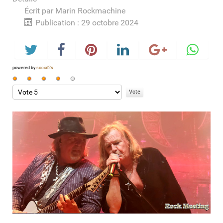
Écrit par
Marin Rockmachine
Publication : 29 octobre 2024
powered by
social2s
Vote
utilisateur:
Veuillez
4
/
5
voter