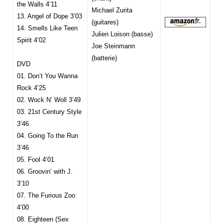
the Walls 4’11
Michael Zurita
13. Angel of Dope 3’03
(guitares)
14. Smells Like Teen
Julien Loison (basse)
Spirit 4’02
Joe Steinmann
(batterie)
DVD
01. Don’t You Wanna
Rock 4’25
02. Wock N’ Woll 3’49
03. 21st Century Style
3’46
04. Going To the Run
3’46
05. Fool 4’01
06. Groovin’ with J.
3’10
07. The Furious Zoo
4’00
08. Eighteen (Sex