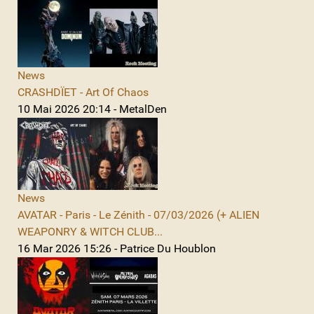
News
CRASHDÏET - Art Of Chaos
10 Mai 2026 20:14 - MetalDen
News
AVATAR - Paris - Le Zénith - 07/03/2026 (+ ALIEN
WEAPONRY & WITCH CLUB...
16 Mar 2026 15:26 - Patrice Du Houblon