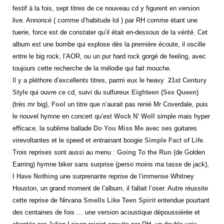
festif à la fois, sept titres de ce nouveau cd y figurent en version
live. Annoncé ( comme d’habitude lol ) par RH comme étant une
tuerie, force est de constater qu’il était en-dessous de la vérité. Cet
album est une bombe qui explose dès la première écoute, il oscille
entre le big rock, l’AOR, ou un pur hard rock gorgé de feeling, avec
toujours cette recherche de la mélodie qui fait mouche.
Il y a pléthore d’excellents titres, parmi eux le heavy
21st Century
Style
qui ouvre ce cd, suivi du sulfureux
Eighteen (Sex Queen)
(très mr big),
Fool
un titre que n’aurait pas renié Mr Coverdale, puis
le nouvel hymne en concert qu’est
Wock N’ Woll
simple mais hyper
efficace, la sublime ballade
Do You Miss Me
avec ses guitares
virevoltantes et le speed et entrainant boogie
Simple Fact of Life
.
Trois reprises sont aussi au menu :
Going To the Run
(de Golden
Earring) hymne biker sans surprise (perso moins ma tasse de jack),
I Have Nothing
une surprenante reprise de l’immense Whitney
Houston, un grand moment de l’album, il fallait l’oser. Autre réussite
cette reprise de Nirvana
Smells Like Teen Spirit
entendue pourtant
des centaines de fois … une version acoustique dépoussiérée et