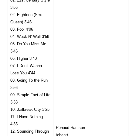
01. 21st Century Style
3’56
02. Eighteen (Sex
Queen) 3’46
03. Fool 4’06
04. Wock N’ Woll 3’59
05. Do You Miss Me
3’46
06. Higher 3’40
07. I Don’t Wanna
Lose You 4’44
08. Going To the Run
3’56
09. Simple Fact of Life
3’33
10. Jailbreak City 3’25
11. I Have Nothing
4’35
Renaud Hantson
12. Sounding Through
(chant)