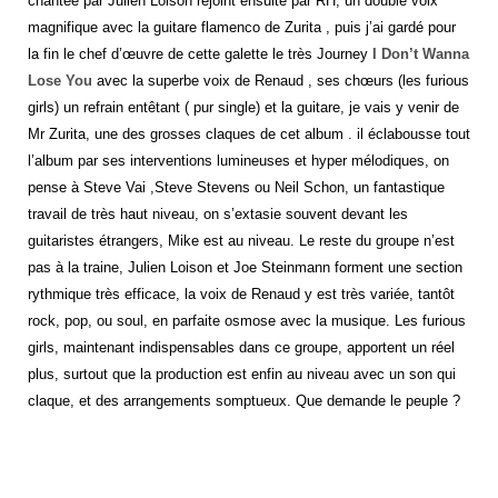
chantée par Julien Loison rejoint ensuite par RH, un double voix
magnifique avec la guitare flamenco de Zurita , puis j’ai gardé pour
la fin le chef d’œuvre de cette galette le très Journey
I Don’t Wanna
Lose You
avec la superbe voix de Renaud , ses chœurs (les furious
girls) un refrain entêtant ( pur single) et la guitare, je vais y venir de
Mr Zurita, une des grosses claques de cet album . il éclabousse tout
l’album par ses interventions lumineuses et hyper mélodiques, on
pense à Steve Vai ,Steve Stevens ou Neil Schon, un fantastique
travail de très haut niveau, on s’extasie souvent devant les
guitaristes étrangers, Mike est au niveau. Le reste du groupe n’est
pas à la traine, Julien Loison et Joe Steinmann forment une section
rythmique très efficace, la voix de Renaud y est très variée, tantôt
rock, pop, ou soul, en parfaite osmose avec la musique. Les furious
girls, maintenant indispensables dans ce groupe, apportent un réel
plus, surtout que la production est enfin au niveau avec un son qui
claque, et des arrangements somptueux. Que demande le peuple ?