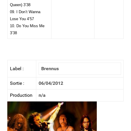
Queen) 3’38
09. I Don’t Wanna
Lose You 4’57
10. Do You Miss Me
3’38
Label :
Brennus
Sortie :
06/04/2012
Production
n/a