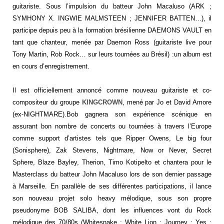
guitariste. Sous l’impulsion du batteur John Macaluso (ARK ;
SYMHONY X. INGWIE MALMSTEEN ; JENNIFER BATTEN…), il
participe depuis peu à la formation brésilienne DAEMONS VAULT en
tant que chanteur, menée par Daemon Ross (guitariste live pour
Tony Martin, Rob Rock… sur leurs tournées au Brésil) :un album est
en cours d’enregistrement.
Il est officiellement annoncé comme nouveau guitariste et co-
compositeur du groupe
KINGCROWN
, mené par Jo et David Amore
(ex-NIGHTMARE).Bob gagnera son expérience scénique en
assurant bon nombre de concerts ou tournées à travers l’Europe
comme support d’artistes tels que Ripper Owens, Le big four
(Sonisphere), Zak Stevens, Nightmare, Now or Never, Secret
Sphere, Blaze Bayley, Therion, Timo Kotipelto et chantera pour le
Masterclass du batteur John Macaluso lors de son dernier passage
à Marseille. En parallèle de ses différentes participations, il lance
son nouveau projet solo heavy mélodique, sous son propre
pseudonyme BOB SALIBA, dont les influences vont du Rock
mélodique des 70/80s (Whitesnake ; White Lion ; Journey ; Yes ;