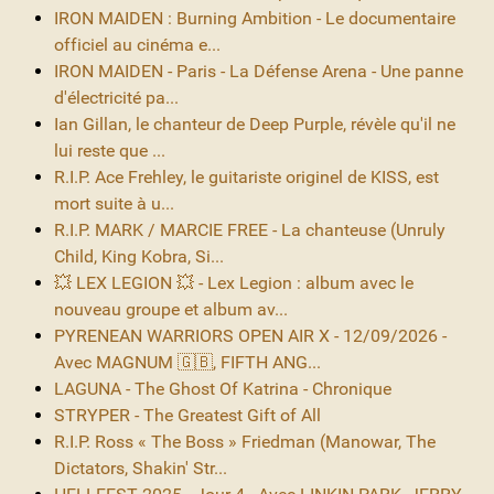
IRON MAIDEN : Burning Ambition - Le documentaire
officiel au cinéma e...
IRON MAIDEN - Paris - La Défense Arena - Une panne
d'électricité pa...
Ian Gillan, le chanteur de Deep Purple, révèle qu'il ne
lui reste que ...
R.I.P. Ace Frehley, le guitariste originel de KISS, est
mort suite à u...
R.I.P. MARK / MARCIE FREE - La chanteuse (Unruly
Child, King Kobra, Si...
💥 LEX LEGION 💥 - Lex Legion : album avec le
nouveau groupe et album av...
PYRENEAN WARRIORS OPEN AIR X - 12/09/2026 -
Avec MAGNUM 🇬🇧, FIFTH ANG...
LAGUNA - The Ghost Of Katrina - Chronique
STRYPER - The Greatest Gift of All
R.I.P. Ross « The Boss » Friedman (Manowar, The
Dictators, Shakin' Str...