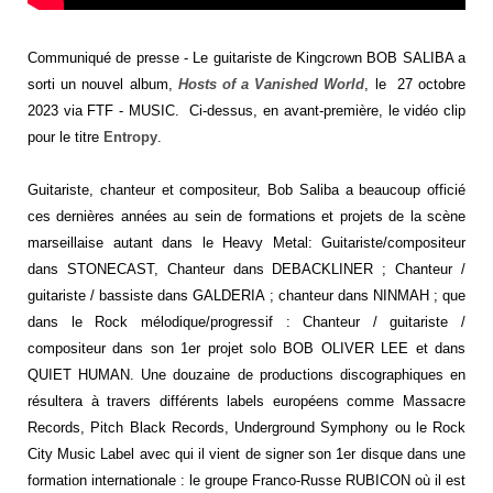
Communiqué de presse - Le guitariste de Kingcrown BOB SALIBA a
sorti un nouvel album,
Hosts of a Vanished World
, le 27 octobre
2023 via FTF - MUSIC. Ci-dessus, en avant-première, le vidéo clip
pour le titre
Entropy
.
Guitariste, chanteur et compositeur, Bob Saliba a beaucoup officié
ces dernières années au sein de formations et projets de la scène
marseillaise autant dans le Heavy Metal: Guitariste/compositeur
dans STONECAST, Chanteur dans DEBACKLINER ; Chanteur /
guitariste / bassiste dans GALDERIA ; chanteur dans NINMAH ; que
dans le Rock mélodique/progressif : Chanteur / guitariste /
compositeur dans son 1er projet solo BOB OLIVER LEE et dans
QUIET HUMAN. Une douzaine de productions discographiques en
résultera à travers différents labels européens comme Massacre
Records, Pitch Black Records, Underground Symphony ou le Rock
City Music Label avec qui il vient de signer son 1er disque dans une
formation internationale : le groupe Franco-Russe RUBICON où il est