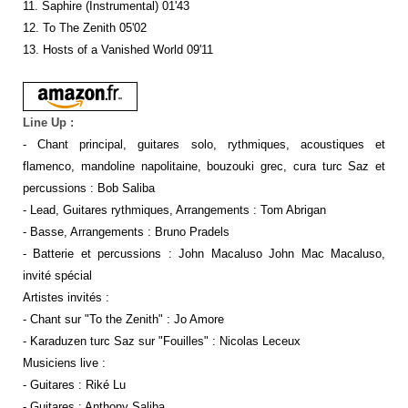
11. Saphire (Instrumental) 01'43
12. To The Zenith 05'02
13. Hosts of a Vanished World 09'11
Line Up :
- Chant principal, guitares solo, rythmiques, acoustiques et
flamenco, mandoline napolitaine, bouzouki grec, cura turc Saz et
percussions : Bob Saliba
- Lead, Guitares rythmiques, Arrangements : Tom Abrigan
- Basse, Arrangements : Bruno Pradels
- Batterie et percussions : John Macaluso John Mac Macaluso,
invité spécial
Artistes invités :
- Chant sur "To the Zenith" : Jo Amore
- Karaduzen turc Saz sur "Fouilles" : Nicolas Leceux
Musiciens live :
- Guitares : Riké Lu
- Guitares : Anthony Saliba