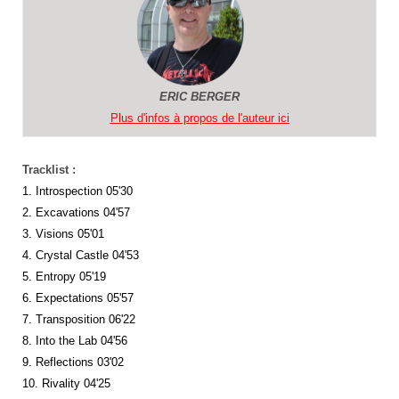
ERIC BERGER
Plus d'infos à propos de l'auteur ici
Tracklist :
1. Introspection 05'30
2. Excavations 04'57
3. Visions 05'01
4. Crystal Castle 04'53
5. Entropy 05'19
6. Expectations 05'57
7. Transposition 06'22
8. Into the Lab 04'56
9. Reflections 03'02
10. Rivality 04'25