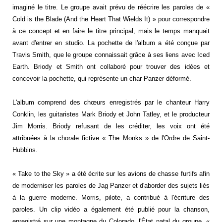
imaginé le titre. Le groupe avait prévu de réécrire les paroles de «
Cold is the Blade (And the Heart That Wields It) » pour correspondre
à ce concept et en faire le titre principal, mais le temps manquait
avant d'entrer en studio. La pochette de l'album a été conçue par
Travis Smith, que le groupe connaissait grâce à ses liens avec Iced
Earth. Briody et Smith ont collaboré pour trouver des idées et
concevoir la pochette, qui représente un char Panzer déformé.
L'album comprend des chœurs enregistrés par le chanteur Harry
Conklin, les guitaristes Mark Briody et John Tatley, et le producteur
Jim Morris. Briody refusant de les créditer, les voix ont été
attribuées à la chorale fictive « The Monks » de l'Ordre de Saint-
Hubbins.
« Take to the Sky » a été écrite sur les avions de chasse furtifs afin
de moderniser les paroles de Jag Panzer et d'aborder des sujets liés
à la guerre moderne. Morris, pilote, a contribué à l'écriture des
paroles. Un clip vidéo a également été publié pour la chanson,
enregistré sur une montagne du Colorado, l'État natal du groupe. «