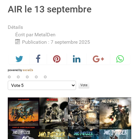
AIR le 13 septembre
Détails
Écrit par
MetalDen
Publication : 7 septembre 2025
powered by
social2s
Veuillez
voter