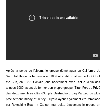
Après la sortie de l'album, le groupe déménagea en Californie du
Sud. Tafolla quitta le groupe en 1986 et sortit un album solo, Out of
the Sun, en 1987. Conklin joua brièvement avec Riot à la fin des
années 1980, avant de former son propre groupe, Titan Force . Privé
des deux membres clés d'Ample Destruction, Jag Panzer, ou plus
précisément Briody et Tetley, Hilyard ayant également été remplacé
par Reynold « Butch » Carlson (qui quitta également le groupe en