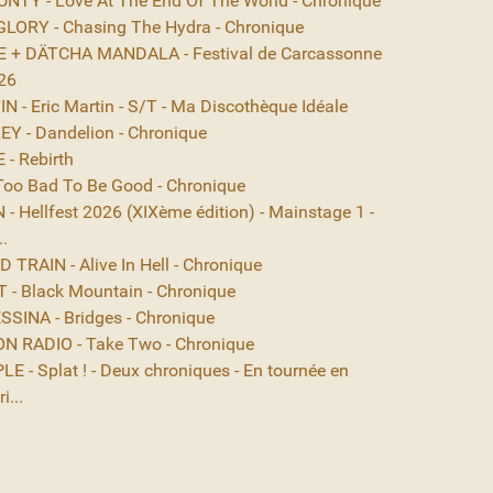
NTY - Love At The End Of The World - Chronique
ORY - Chasing The Hydra - Chronique
 + DÄTCHA MANDALA - Festival de Carcassonne
26
 - Eric Martin - S/T - Ma Discothèque Idéale
EY - Dandelion - Chronique
- Rebirth
Too Bad To Be Good - Chronique
- Hellfest 2026 (XIXème édition) - Mainstage 1 -
..
TRAIN - Alive In Hell - Chronique
- Black Mountain - Chronique
SINA - Bridges - Chronique
N RADIO - Take Two - Chronique
E - Splat ! - Deux chroniques - En tournée en
i...