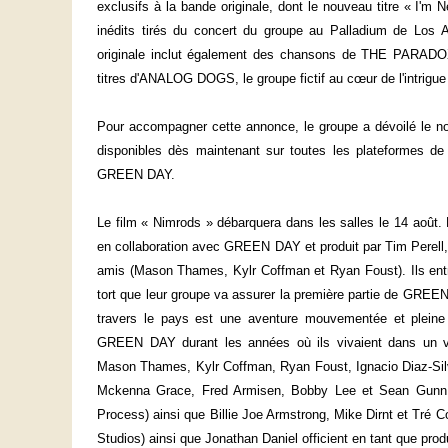
exclusifs à la bande originale, dont le nouveau titre « I'm 
inédits tirés du concert du groupe au Palladium de Los An
originale inclut également des chansons de THE PARADO
titres d'ANALOG DOGS, le groupe fictif au cœur de l'intrigu
Pour accompagner cette annonce, le groupe a dévoilé le nou
disponibles dès maintenant sur toutes les plateformes de 
GREEN DAY.
Le film « Nimrods » débarquera dans les salles le 14 août. 
en collaboration avec GREEN DAY et produit par Tim Perell, «
amis (Mason Thames, Kylr Coffman et Ryan Foust). Ils ent
tort que leur groupe va assurer la première partie de GREEN
travers le pays est une aventure mouvementée et pleine d
GREEN DAY durant les années où ils vivaient dans un van
Mason Thames, Kylr Coffman, Ryan Foust, Ignacio Diaz-Silv
Mckenna Grace, Fred Armisen, Bobby Lee et Sean Gunn. 
Process) ainsi que Billie Joe Armstrong, Mike Dirnt et Tré C
Studios) ainsi que Jonathan Daniel officient en tant que prod