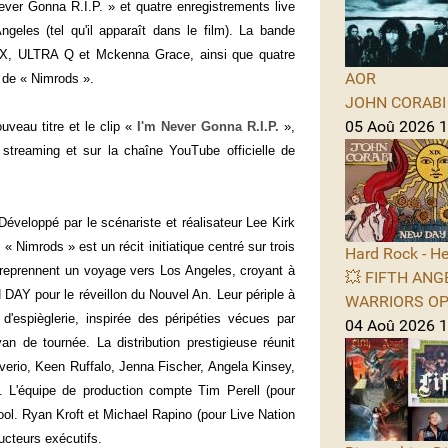
Never Gonna R.I.P. » et quatre enregistrements live
geles (tel qu'il apparaît dans le film). La bande
X, ULTRA Q et Mckenna Grace, ainsi que quatre
AOR
e de « Nimrods ».
JOHN CORABI -
05 Aoû 2026 11
veau titre et le clip «
I'm Never Gonna R.I.P.
»,
streaming et sur la chaîne YouTube officielle de
Développé par le scénariste et réalisateur Lee Kirk
 Nimrods » est un récit initiatique centré sur trois
Hard Rock - He
reprennent un voyage vers Los Angeles, croyant à
💥 FIFTH ANGE
 DAY pour le réveillon du Nouvel An. Leur périple à
WARRIORS OPE
'espièglerie, inspirée des péripéties vécues par
04 Aoû 2026 1
 de tournée. La distribution prestigieuse réunit
erio, Keen Ruffalo, Jenna Fischer, Angela Kinsey,
L'équipe de production compte Tim Perell (pour
ool. Ryan Kroft et Michael Rapino (pour Live Nation
ucteurs exécutifs.