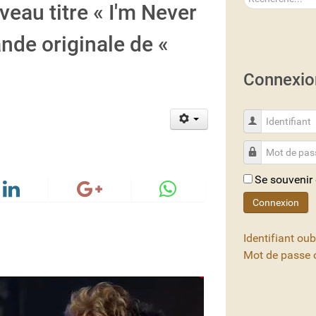
eau titre « I'm Never
ande originale de «
Connexio
Identifiant
Mot de passe
Se souvenir
Connexion
Identifiant oub
Mot de passe o