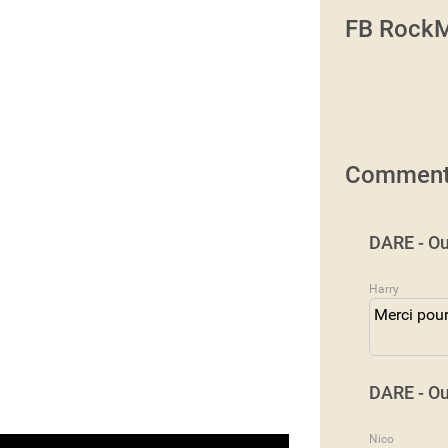
FB RockM
Comment
DARE - Ou
Harry
Merci pour
DARE - Ou
Nico