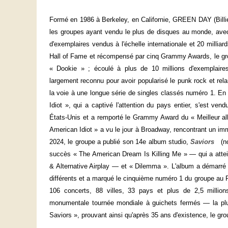
Formé en 1986 à Berkeley, en Californie, GREEN DAY (Billie
les groupes ayant vendu le plus de disques au monde, avec 
d'exemplaires vendus à l'échelle internationale et 20 milli
Hall of Fame et récompensé par cinq Grammy Awards, le gro
« Dookie » ; écoulé à plus de 10 millions d'exemplaires (
largement reconnu pour avoir popularisé le punk rock et rela
la voie à une longue série de singles classés numéro 1. E
Idiot », qui a captivé l'attention du pays entier, s'est ven
États-Unis et a remporté le Grammy Award du « Meilleur al
American Idiot » a vu le jour à Broadway, rencontrant un im
2024, le groupe a publié son 14e album studio,
Saviors
(nom
succès « The American Dream Is Killing Me » — qui a attei
& Alternative Airplay — et « Dilemma ». L'album a démarré 
différents et a marqué le cinquième numéro 1 du groupe au
106 concerts, 88 villes, 33 pays et plus de 2,5 mill
monumentale tournée mondiale à guichets fermés — la plu
Saviors », prouvant ainsi qu'après 35 ans d'existence, le gr