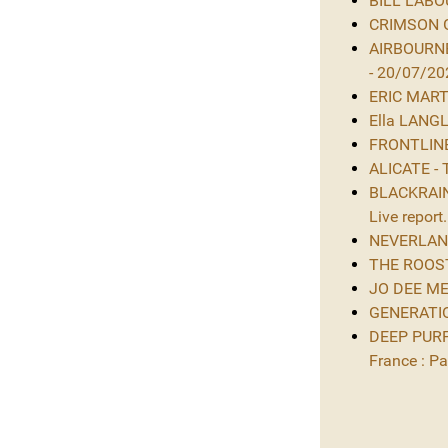
BILL LABOU
CRIMSON GL
AIRBOURNE
- 20/07/20
ERIC MARTIN
Ella LANGL
FRONTLINE 
ALICATE - 
BLACKRAIN 
Live report.
NEVERLAND 
THE ROOST 
JO DEE MES
GENERATIO
DEEP PURPL
France : Par