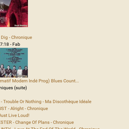
Dig - Chronique
7:18 - Fab
rnatif Modern Indé Prog) Blues Count...
niques (suite)
 - Trouble Or Nothing - Ma Discothèque Idéale
T - Alright - Chronique
ust Live Loud!
TER - Change Of Plans - Chronique