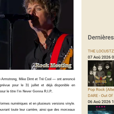
Dernière
THE LOCUSTZ -
07 Aoû 2026 0
e Armstrong, Mike Dirnt et Tré Cool — ont annoncé
prévue pour le 31 juillet et déjà disponible en
Pop Rock (Alte
our le titre
I'm Never Gonna R.I.P.
.
DARE - Out Of 
06 Aoû 2026 1
eformes numériques et en plusieurs versions vinyle.
rant toute leur carrière, ainsi que des morceaux