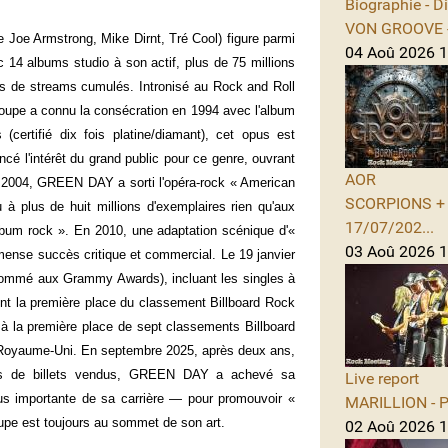
Biographie - D
VON GROOVE -
 Joe Armstrong, Mike Dirnt, Tré Cool) figure parmi
04 Aoû 2026 11
14 albums studio à son actif, plus de 75 millions
ards de streams cumulés. Intronisé au Rock and Roll
upe a connu la consécration en 1994 avec l'album
certifié dix fois platine/diamant), cet opus est
ncé l'intérêt du grand public pour ce genre, ouvrant
AOR
n 2004, GREEN DAY a sorti l'opéra-rock « American
SCORPIONS + A
du à plus de huit millions d'exemplaires rien qu'aux
17/07/202...
bum rock ». En 2010, une adaptation scénique d'«
03 Aoû 2026 1
mense succès critique et commercial. Le 19 janvier
mé aux Grammy Awards), incluant les singles à
nt la première place du classement Billboard Rock
à la première place de sept classements Billboard
 Royaume-Uni. En septembre 2025, après deux ans,
ions de billets vendus, GREEN DAY a achevé sa
Live report
s importante de sa carrière — pour promouvoir «
MARILLION - Po
oupe est toujours au sommet de son art.
02 Aoû 2026 1