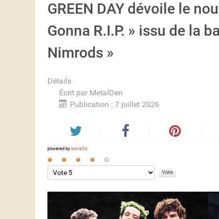
GREEN DAY dévoile le nouv
Gonna R.I.P. » issu de la b
Nimrods »
Détails
Écrit par
MetalDen
Publication : 7 juillet 2026
powered by
social2s
Vote
utilisateur:
Veuillez
4
/
5
voter