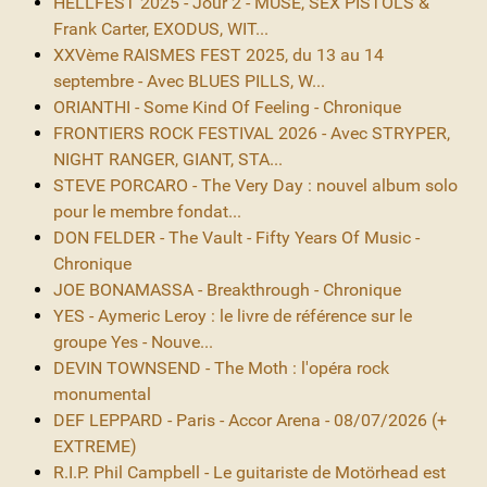
HELLFEST 2025 - Jour 2 - MUSE, SEX PISTOLS &
Frank Carter, EXODUS, WIT...
XXVème RAISMES FEST 2025, du 13 au 14
septembre - Avec BLUES PILLS, W...
ORIANTHI - Some Kind Of Feeling - Chronique
FRONTIERS ROCK FESTIVAL 2026 - Avec STRYPER,
NIGHT RANGER, GIANT, STA...
STEVE PORCARO - The Very Day : nouvel album solo
pour le membre fondat...
DON FELDER - The Vault - Fifty Years Of Music -
Chronique
JOE BONAMASSA - Breakthrough - Chronique
YES - Aymeric Leroy : le livre de référence sur le
groupe Yes - Nouve...
DEVIN TOWNSEND - The Moth : l'opéra rock
monumental
DEF LEPPARD - Paris - Accor Arena - 08/07/2026 (+
EXTREME)
R.I.P. Phil Campbell - Le guitariste de Motörhead est