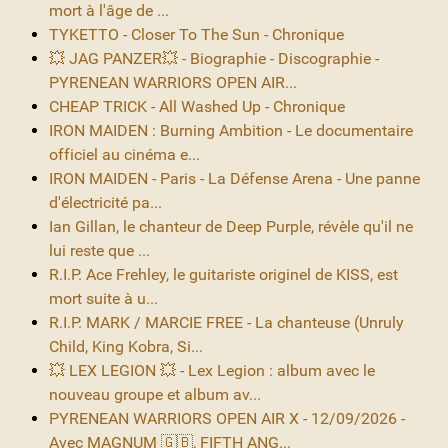
mort à l'âge de ...
TYKETTO - Closer To The Sun - Chronique
💥 JAG PANZER💥 - Biographie - Discographie -
PYRENEAN WARRIORS OPEN AIR...
CHEAP TRICK - All Washed Up - Chronique
IRON MAIDEN : Burning Ambition - Le documentaire
officiel au cinéma e...
IRON MAIDEN - Paris - La Défense Arena - Une panne
d'électricité pa...
Ian Gillan, le chanteur de Deep Purple, révèle qu'il ne
lui reste que ...
R.I.P. Ace Frehley, le guitariste originel de KISS, est
mort suite à u...
R.I.P. MARK / MARCIE FREE - La chanteuse (Unruly
Child, King Kobra, Si...
💥 LEX LEGION 💥 - Lex Legion : album avec le
nouveau groupe et album av...
PYRENEAN WARRIORS OPEN AIR X - 12/09/2026 -
Avec MAGNUM 🇬🇧, FIFTH ANG...