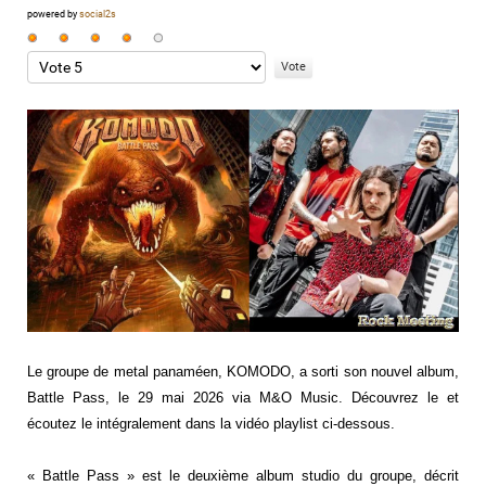
powered by
social2s
Vote
utilisateur:
Veuillez
4
/
5
voter
Le groupe de metal panaméen, KOMODO, a sorti son nouvel album,
Battle Pass, le 29 mai 2026 via M&O Music. Découvrez le et
écoutez le intégralement dans la vidéo playlist ci-dessous.
« Battle Pass » est le deuxième album studio du groupe, décrit