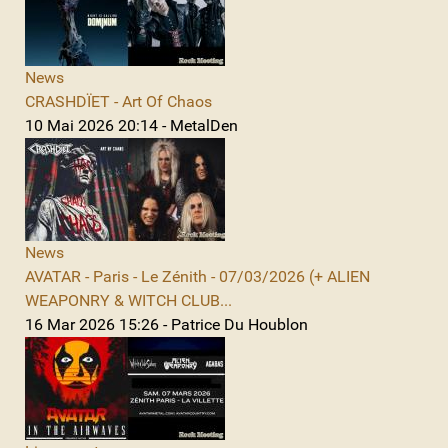
News
CRASHDÏET - Art Of Chaos
10 Mai 2026 20:14 - MetalDen
News
AVATAR - Paris - Le Zénith - 07/03/2026 (+ ALIEN
WEAPONRY & WITCH CLUB...
16 Mar 2026 15:26 - Patrice Du Houblon