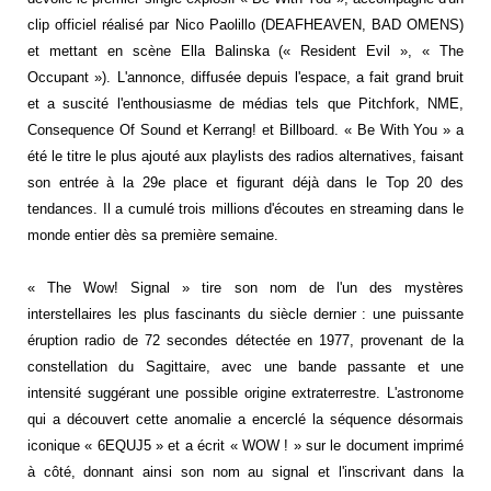
clip officiel réalisé par Nico Paolillo (DEAFHEAVEN, BAD OMENS)
et mettant en scène Ella Balinska (« Resident Evil », « The
Occupant »). L'annonce, diffusée depuis l'espace, a fait grand bruit
et a suscité l'enthousiasme de médias tels que Pitchfork, NME,
Consequence Of Sound et Kerrang! et Billboard. « Be With You » a
été le titre le plus ajouté aux playlists des radios alternatives, faisant
son entrée à la 29e place et figurant déjà dans le Top 20 des
tendances. Il a cumulé trois millions d'écoutes en streaming dans le
monde entier dès sa première semaine.
« The Wow! Signal » tire son nom de l'un des mystères
interstellaires les plus fascinants du siècle dernier : une puissante
éruption radio de 72 secondes détectée en 1977, provenant de la
constellation du Sagittaire, avec une bande passante et une
intensité suggérant une possible origine extraterrestre. L'astronome
qui a découvert cette anomalie a encerclé la séquence désormais
iconique « 6EQUJ5 » et a écrit « WOW ! » sur le document imprimé
à côté, donnant ainsi son nom au signal et l'inscrivant dans la