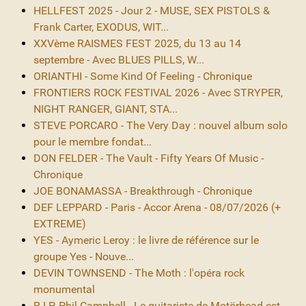
HELLFEST 2025 - Jour 2 - MUSE, SEX PISTOLS &
Frank Carter, EXODUS, WIT...
XXVème RAISMES FEST 2025, du 13 au 14
septembre - Avec BLUES PILLS, W...
ORIANTHI - Some Kind Of Feeling - Chronique
FRONTIERS ROCK FESTIVAL 2026 - Avec STRYPER,
NIGHT RANGER, GIANT, STA...
STEVE PORCARO - The Very Day : nouvel album solo
pour le membre fondat...
DON FELDER - The Vault - Fifty Years Of Music -
Chronique
JOE BONAMASSA - Breakthrough - Chronique
DEF LEPPARD - Paris - Accor Arena - 08/07/2026 (+
EXTREME)
YES - Aymeric Leroy : le livre de référence sur le
groupe Yes - Nouve...
DEVIN TOWNSEND - The Moth : l'opéra rock
monumental
R.I.P. Phil Campbell - Le guitariste de Motörhead est