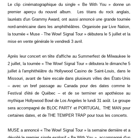
Le clip cinématographique du single « Be With You » donne un
premier aperçu du nouvel album.
Les titans du rock anglais,
lauréats d'un Grammy Award, ont aussi annoncé une grande tournée
nord-américaine dans les amphithéâtres. Organisée par Live Nation,
la tournée « Muse - The Wow! Signal Tour » débutera le 5 juillet et la
mise en vente générale le vendredi 3 avril.
Après leur concert en tête d'affiche au Summerfest de Milwaukee le
2 juillet, la tournée « The Wow! Signal Tour » débutera le dimanche 5
juillet à l'amphithéâtre du Hollywood Casino de Saint-Louis, dans le
Missouri, avant de faire escale dans plusieurs villes des États-Unis
– avec un bref passage au Canada pour des dates comme le
Festival d'été de Québec – et de se terminer en apothéose au
mythique Hollywood Bowl de Los Angeles le lundi 31 août. Le groupe
sera accompagné de BLOC PARTY et PORTUGAL. THE MAN pour
certaines dates, et de THE TEMPER TRAP pour tous les concerts.
MUSE a annoncé « The Wow! Signal Tour » la semaine dernière et a
dévoilé le premier single explosif « Be With You », accompagné d'un