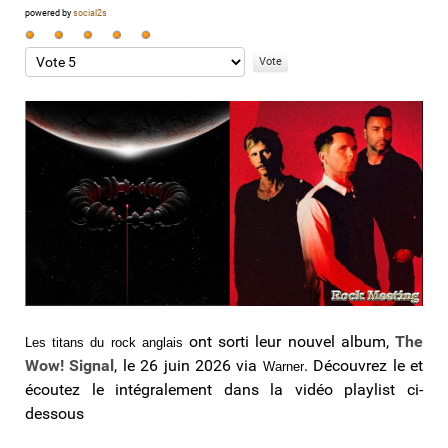
powered by
social2s
Vote
utilisateur:
Veuillez
5
/
5
voter
ont sorti leur nouvel album,
The
Les titans du rock anglais
Wow! Signal
, le 26 juin 2026 via
. Découvrez le et
Warner
écoutez le intégralement dans la vidéo playlist ci-
dessous