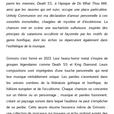
parmi les miennes, Death SS, à l’époque de Do What Thou Wilt,
ainsi que les œuvres qui ont suivi, occupe une place particulière.
Unholy Communion est ma déclaration d’amour personnelle à ces
sonorités immortelles, chargées de mystère et d’ésotérisme. La
chanson met en scène une eucharistie sulfureuse, inspirée des
principes du satanisme occultiste et façonnée par les motifs du
genre horrifique, dont les échos se répercutent également dans
l’esthétique de la musique.
Grimorio s'est formé en 2023. Leur heavy-horror metal s'inspire de
groupes légendaires comme Death SS et King Diamond. Leurs
compositions sont imprégnées d'une touche personnelle qui rend
leur musique véritablement unique. Les paroles s'aventurent dans
les univers sombres de la littérature gothique et horrifique, du
folklore européen et de l'occultisme. Chaque chanson se concentre
sur un thème ou un personnage ; musique et paroles fusionnent,
créant un paysage sonore dans lequel l'auditeur ne peut s'empêcher
de se perdre. Cette œuvre résume l'essence même de Grimorio :
une collection de morceaux qui trouvera un écho profond auprès des