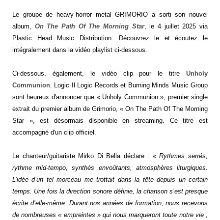
Le groupe de
heavy-horror metal
GRIMORIO a sorti son nouvel
album,
On The Path Of The Morning Star
, le 4 juillet 2025 via
Plastic Head Music Distribution. Découvrez le et écoutez le
intégralement dans la vidéo playlist ci-dessous.
Ci-dessous, également, le vidéo clip pour le titre
Unholy
Communion
.
Logic Il Logic Records et Burning Minds Music Group
sont heureux d'annoncer que « Unholy Communion », premier single
extrait du premier album de Grimorio, « On The Path Of The Morning
Star », est désormais disponible en streaming. Ce titre est
accompagné d'un clip officiel.
Le chanteur/guitariste Mirko Di Bella déclare : «
Rythmes serrés,
rythme mid-tempo, synthés envoûtants, atmosphères liturgiques.
L’idée d’un tel morceau me trottait dans la tête depuis un certain
temps. Une fois la direction sonore définie, la chanson s’est presque
écrite d’elle-même. Durant nos années de formation, nous recevons
de nombreuses « empreintes » qui nous marqueront toute notre vie ;