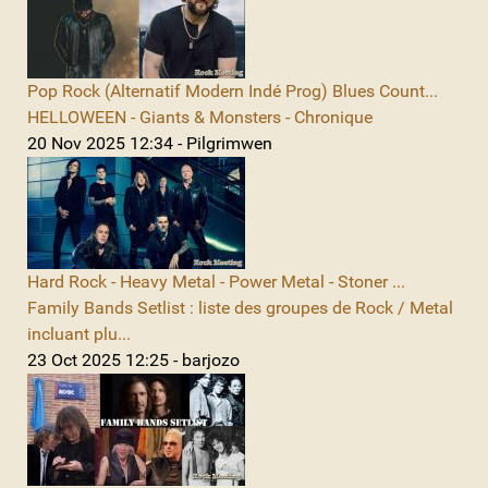
Pop Rock (Alternatif Modern Indé Prog) Blues Count...
HELLOWEEN - Giants & Monsters - Chronique
20 Nov 2025 12:34 - Pilgrimwen
Hard Rock - Heavy Metal - Power Metal - Stoner ...
Family Bands Setlist : liste des groupes de Rock / Metal
incluant plu...
23 Oct 2025 12:25 - barjozo