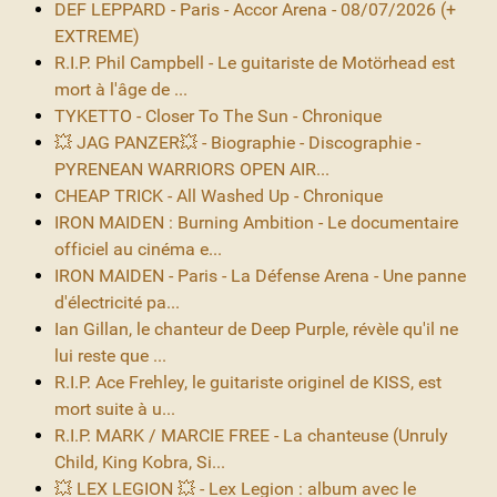
DEF LEPPARD - Paris - Accor Arena - 08/07/2026 (+
EXTREME)
R.I.P. Phil Campbell - Le guitariste de Motörhead est
mort à l'âge de ...
TYKETTO - Closer To The Sun - Chronique
💥 JAG PANZER💥 - Biographie - Discographie -
PYRENEAN WARRIORS OPEN AIR...
CHEAP TRICK - All Washed Up - Chronique
IRON MAIDEN : Burning Ambition - Le documentaire
officiel au cinéma e...
IRON MAIDEN - Paris - La Défense Arena - Une panne
d'électricité pa...
Ian Gillan, le chanteur de Deep Purple, révèle qu'il ne
lui reste que ...
R.I.P. Ace Frehley, le guitariste originel de KISS, est
mort suite à u...
R.I.P. MARK / MARCIE FREE - La chanteuse (Unruly
Child, King Kobra, Si...
💥 LEX LEGION 💥 - Lex Legion : album avec le